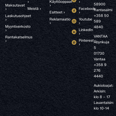
›
Käyttöoppaat
›
58900
Maksutavat
›
Meistä ›
Facebook
›
Rantasalmi
Esitteet ›
›
+358 50
Laskutusohjeet
Reklamaatio
Youtube
›
589
›
›
Myyntiverkosto
4840
LinkedIn
›
›
VANTAA
Rantakatselmus
Pinterest
›
Åbynkuja
›
5
01730
Vantaa
+358 9
276
4440
Aukioloajat:
Arkisin:
klo 8 – 17
Lauantaisin:
klo 10-14