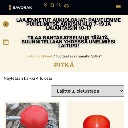
LAAJENNETUT AUKIOLOAJAT: PALVELEMME
PUHELIMITSE ARKISIN KLO 7-19 JA
LAUANTAISIN 10-17
TILAA RANTAKATSELMUS TÄÄLTÄ,
SUUNNITELLAAN YHDESSÄ UNELMIESI
LAITURI!
Laituritarvikkeet
/ Tuotteet avainsanalla “pitkä”
PITKÄ
Näytetään kaikki 4 tulosta