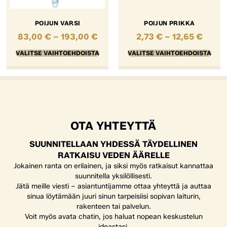
POIJUN VARSI
POIJUN PRIKKA
83,00
€
–
193,00
€
2,73
€
–
12,65
€
VALITSE VAIHTOEHDOISTA
VALITSE VAIHTOEHDOISTA
OTA YHTEYTTÄ
SUUNNITELLAAN YHDESSÄ TÄYDELLINEN
RATKAISU VEDEN ÄÄRELLE
Jokainen ranta on erilainen, ja siksi myös ratkaisut kannattaa
suunnitella yksilöllisesti.
Jätä meille viesti – asiantuntijamme ottaa yhteyttä ja auttaa
sinua löytämään juuri sinun tarpeisiisi sopivan laiturin,
rakenteen tai palvelun.
Voit myös avata chatin, jos haluat nopean keskustelun
ideastasi.