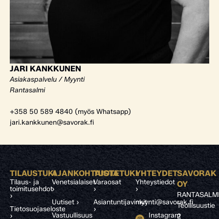
JARI KANKKUNEN
Asiakaspalvelu / Myynti
Rantasalmi
+358 50 589 4840 (myös Whatsapp)
jari.kankkunen@savorak.fi
TILAUSTUKI
AJANKOHTAISTA
TUOTETUKI
YHTEYDET
SAVORAK
Tilaus- ja
Venetsialaiset
Varaosat
Yhteystiedot
OY
toimitusehdot
›
›
›
RANTASALM
›
Uutiset ›
Asiantuntijavinkit
myynti@savorak.fi
Teollisuustie
Tietosuojaseloste
›
Vastuullisuus
Instagram
›
2