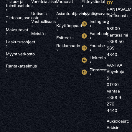
Tilaus- ja
Venetsialaiset
Varaosat
Yhteystiedot
OY
toimitusehdot
›
›
›
RANTASALM
›
Uutiset ›
Asiantuntijavinkit
myynti@savorak.fi
Teollisuustie
Tietosuojaseloste
›
Vastuullisuus
Instagram
›
2
›
Käyttöoppaat
›
58900
Maksutavat
›
Meistä ›
Facebook
›
Rantasalmi
Esitteet ›
›
+358 50
Laskutusohjeet
Reklamaatio
Youtube
›
589
›
›
Myyntiverkosto
4840
LinkedIn
›
›
VANTAA
Rantakatselmus
Pinterest
›
Åbynkuja
›
5
01730
Vantaa
+358 9
276
4440
Aukioloajat:
Arkisin: