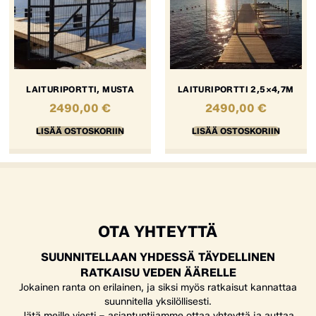
LAITURIPORTTI, MUSTA
LAITURIPORTTI 2,5×4,7M
2490,00
€
2490,00
€
LISÄÄ OSTOSKORIIN
LISÄÄ OSTOSKORIIN
OTA YHTEYTTÄ
SUUNNITELLAAN YHDESSÄ TÄYDELLINEN
RATKAISU VEDEN ÄÄRELLE
Jokainen ranta on erilainen, ja siksi myös ratkaisut kannattaa
suunnitella yksilöllisesti.
Jätä meille viesti – asiantuntijamme ottaa yhteyttä ja auttaa