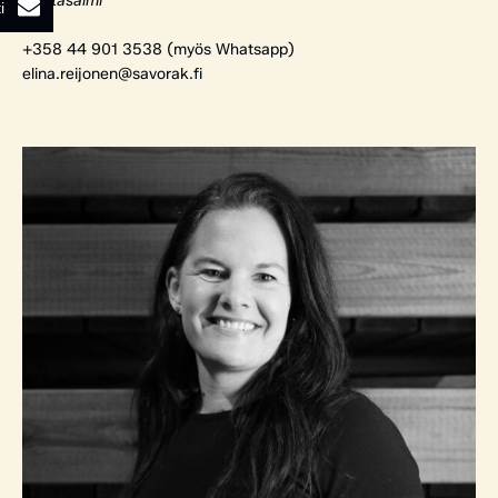
Rantasalmi
i
+358 44 901 3538 (myös Whatsapp)
elina.reijonen@savorak.fi