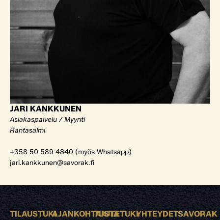
JARI KANKKUNEN
Asiakaspalvelu / Myynti
Rantasalmi
+358 50 589 4840 (myös Whatsapp)
jari.kankkunen@savorak.fi
TILAUSTUKI
AJANKOHTAISTA
TUOTETUKI
YHTEYDET
SAVORAK