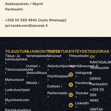
Asiakaspalvelu / Myynti
Rantasalmi
+358 50 589 4840 (myös Whatsapp)
jari.kankkunen@savorak.fi
TILAUSTUKI
AJANKOHTAISTA
TUOTETUKI
YHTEYDET
SAVORAK
Tilaus- ja
Venetsialaiset
Varaosat
Yhteystiedot
OY
toimitusehdot
›
›
›
RANTASALM
›
Uutiset ›
Asiantuntijavinkit
myynti@savorak.fi
Teollisuustie
Tietosuojaseloste
›
Vastuullisuus
Instagram
›
2
›
Käyttöoppaat
›
58900
Maksutavat
›
Meistä ›
Facebook
›
Rantasalmi
Esitteet ›
›
+358 50
Laskutusohjeet
Reklamaatio
Youtube
›
589
›
›
Myyntiverkosto
4840
LinkedIn
›
›
VANTAA
Rantakatselmus