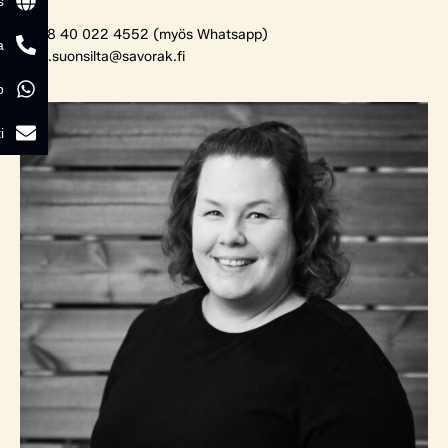
s
+358 40 022 4552 (myös Whatsapp)
a
tomi.suonsilta@savorak.fi
p
i