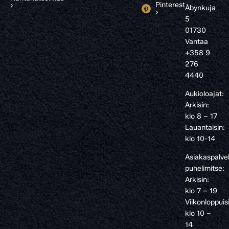
Pinterest
›
Åbynkuja
›
5
01730
Vantaa
+358 9
276
4440
Aukioloajat:
Arkisin:
klo 8 – 17
Lauantaisin:
klo 10-14
Asiakaspalve
puhelimitse:
Arkisin:
klo 7 – 19
Viikonloppuis
klo 10 –
14