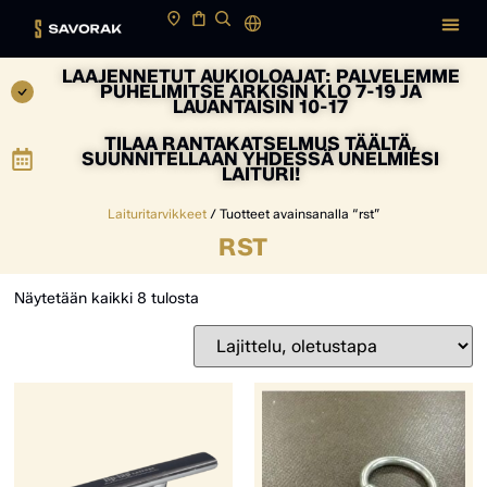
LAAJENNETUT AUKIOLOAJAT: PALVELEMME
PUHELIMITSE ARKISIN KLO 7-19 JA
LAUANTAISIN 10-17
TILAA RANTAKATSELMUS TÄÄLTÄ,
SUUNNITELLAAN YHDESSÄ UNELMIESI
LAITURI!
Laituritarvikkeet
/ Tuotteet avainsanalla “rst”
RST
Näytetään kaikki 8 tulosta