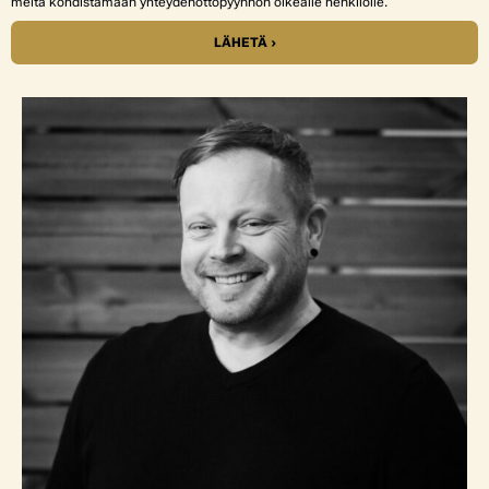
meitä kohdistamaan yhteydenottopyynnön oikealle henkilölle.
LÄHETÄ ›