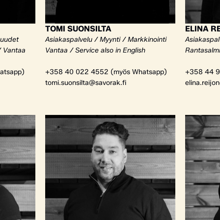
TOMI SUONSILTA
ELINA R
kuudet
Asiakaspalvelu / Myynti / Markkinointi
Asiakaspalv
/ Vantaa
Vantaa / Service also in English
Rantasalm
atsapp)
+358 40 022 4552 (myös Whatsapp)
+358 44 9
tomi.suonsilta@savorak.fi
elina.reijo