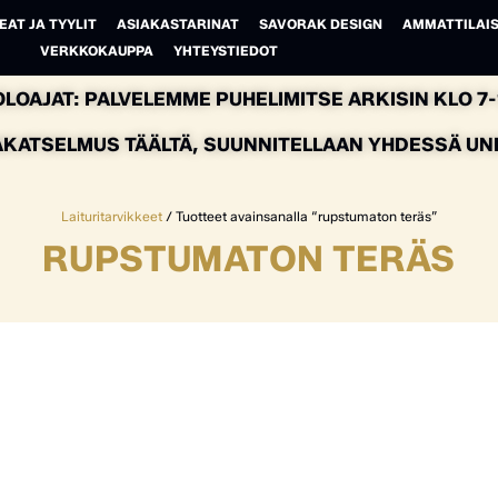
EAT JA TYYLIT
ASIAKASTARINAT
SAVORAK DESIGN
AMMATTILAIS
VERKKOKAUPPA
YHTEYSTIEDOT
LOAJAT: PALVELEMME PUHELIMITSE ARKISIN KLO 7-1
AKATSELMUS TÄÄLTÄ, SUUNNITELLAAN YHDESSÄ UNEL
Laituritarvikkeet
/ Tuotteet avainsanalla “rupstumaton teräs”
RUPSTUMATON TERÄS