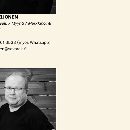
EIJONEN
elu / Myynti / Markkinointi
i
01 3538 (myös Whatsapp)
nen@savorak.fi