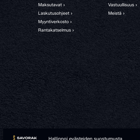
Maksutavat ›
Vastuullisuus ›
Laskutusohjeet ›
Meistä ›
Myyntiverkosto ›
Rantakatselmus ›
Hallinnoi evästeiden suostumusta