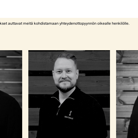
ykset auttavat meitä kohdistamaan yhteydenottopyynnön oikealle henkilölle.