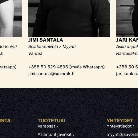
JIMI SANTALA
JARI K
kkinointi
Asiakaspalvelu / Myynti
Asiakaspal
sh
Vantaa
Rantasalm
atsapp)
+358 50 529 4895 (myös Whatsapp)
+358 50 5
jimi.santala@savorak.fi
jari.kankk
ISTA
TUOTETUKI
YHTEYDET
Varaosat ›
Yhteystiedot ›
Asiantuntijavinkit ›
myynti@savorak