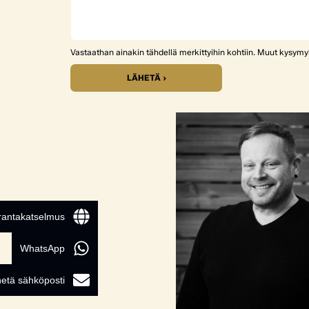
Vastaathan ainakin tähdellä merkittyihin kohtiin. Muut kysym
LÄHETÄ ›
 rantakatselmus
WhatsApp
etä sähköposti