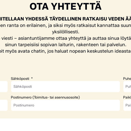
OTA YHTEYTTÄ
ITELLAAN YHDESSÄ TÄYDELLINEN RATKAISU VEDEN Ä
en ranta on erilainen, ja siksi myös ratkaisut kannattaa suun
yksilöllisesti.
e viesti – asiantuntijamme ottaa yhteyttä ja auttaa sinua löyt
sinun tarpeisiisi sopivan laiturin, rakenteen tai palvelun.
it myös avata chatin, jos haluat nopean keskustelun ideasta
Sähköposti
Puhe
Postinumero (Toimitus- tai asennusosoite)
Paik