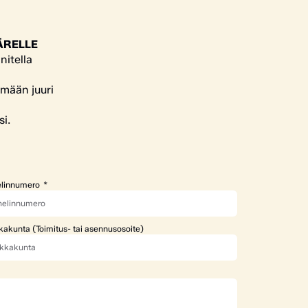
ÄRELLE
nitella
ämään juuri
si.
linnumero
kakunta (Toimitus- tai asennusosoite)