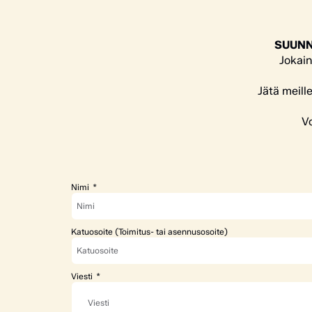
SUUNN
Jokain
Jätä meill
Vo
Nimi
Katuosoite (Toimitus- tai asennusosoite)
Viesti