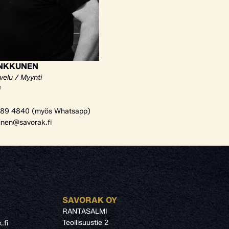
ANKKUNEN
velu / Myynti
i
89 4840 (myös Whatsapp)
unen@savorak.fi
SAVORAK OY
RANTASALMI
Teollisuustie 2
.fi