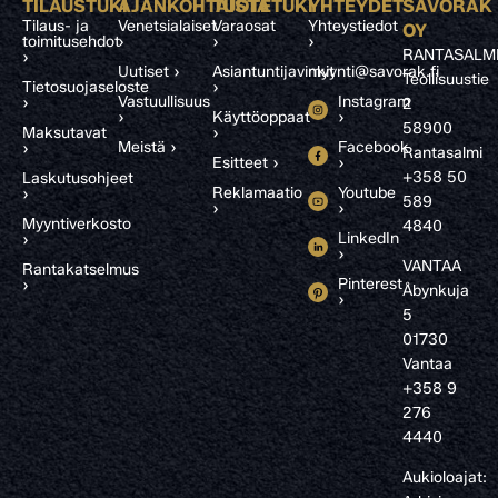
TILAUSTUKI
AJANKOHTAISTA
TUOTETUKI
YHTEYDET
SAVORAK
Tilaus- ja
Venetsialaiset
Varaosat
Yhteystiedot
OY
toimitusehdot
›
›
›
RANTASALM
›
Uutiset ›
Asiantuntijavinkit
myynti@savorak.fi
Teollisuustie
Tietosuojaseloste
›
Vastuullisuus
Instagram
›
2
›
Käyttöoppaat
›
58900
Maksutavat
›
Meistä ›
Facebook
›
Rantasalmi
Esitteet ›
›
+358 50
Laskutusohjeet
Reklamaatio
Youtube
›
589
›
›
Myyntiverkosto
4840
LinkedIn
›
›
VANTAA
Rantakatselmus
Pinterest
›
Åbynkuja
›
5
01730
Vantaa
+358 9
276
4440
Aukioloajat: