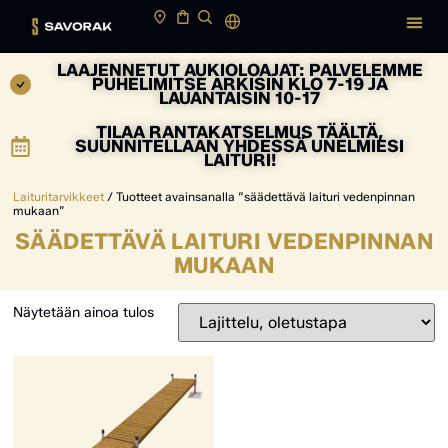
LAAJENNETUT AUKIOLOAJAT: PALVELEMME
PUHELIMITSE ARKISIN KLO 7-19 JA
LAUANTAISIN 10-17
TILAA RANTAKATSELMUS TÄÄLTÄ,
SUUNNITELLAAN YHDESSÄ UNELMIESI
LAITURI!
Laituritarvikkeet
/ Tuotteet avainsanalla “säädettävä laituri vedenpinnan
mukaan”
SÄÄDETTÄVÄ LAITURI VEDENPINNAN
MUKAAN
Näytetään ainoa tulos