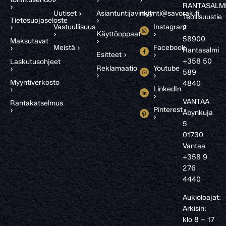
RANTASALM
›
Uutiset ›
Asiantuntijavinkit
myynti@savorak.fi
Teollisuustie
Tietosuojaseloste
›
Vastuullisuus
Instagram
›
2
›
Käyttöoppaat
›
58900
Maksutavat
›
Meistä ›
Facebook
›
Rantasalmi
Esitteet ›
›
+358 50
Laskutusohjeet
Reklamaatio
Youtube
›
589
›
›
Myyntiverkosto
4840
LinkedIn
›
›
VANTAA
Rantakatselmus
Pinterest
›
Åbynkuja
›
5
01730
Vantaa
+358 9
276
4440
Aukioloajat:
Arkisin:
klo 8 – 17