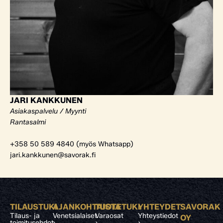
JARI KANKKUNEN
Asiakaspalvelu / Myynti
Rantasalmi
+358 50 589 4840 (myös Whatsapp)
jari.kankkunen@savorak.fi
TILAUSTUKI
AJANKOHTAISTA
TUOTETUKI
YHTEYDET
SAVORAK
Tilaus- ja
Venetsialaiset
Varaosat
Yhteystiedot
OY
toimitusehdot
›
›
›