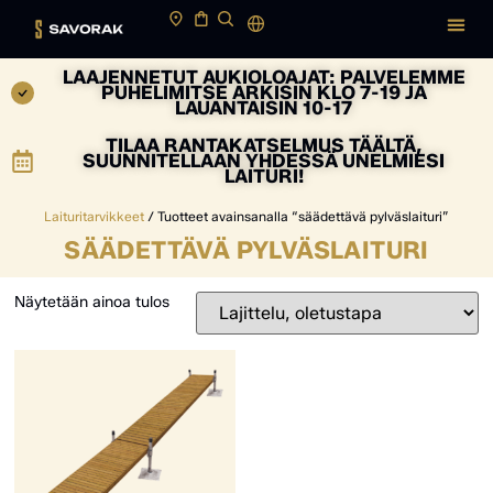
LAAJENNETUT AUKIOLOAJAT: PALVELEMME
PUHELIMITSE ARKISIN KLO 7-19 JA
LAUANTAISIN 10-17
TILAA RANTAKATSELMUS TÄÄLTÄ,
SUUNNITELLAAN YHDESSÄ UNELMIESI
LAITURI!
Laituritarvikkeet
/ Tuotteet avainsanalla “säädettävä pylväslaituri”
SÄÄDETTÄVÄ PYLVÄSLAITURI
Näytetään ainoa tulos