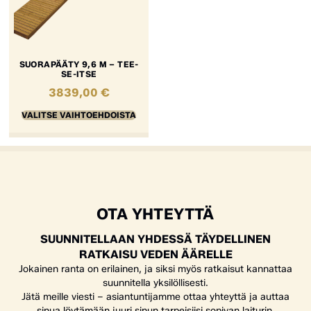
SUORAPÄÄTY 9,6 M – TEE-
SE-ITSE
3839,00
€
VALITSE VAIHTOEHDOISTA
OTA YHTEYTTÄ
SUUNNITELLAAN YHDESSÄ TÄYDELLINEN
RATKAISU VEDEN ÄÄRELLE
Jokainen ranta on erilainen, ja siksi myös ratkaisut kannattaa
suunnitella yksilöllisesti.
Jätä meille viesti – asiantuntijamme ottaa yhteyttä ja auttaa
sinua löytämään juuri sinun tarpeisiisi sopivan laiturin,