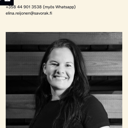
+358 44 901 3538 (myös Whatsapp)
elina.reijonen@savorak.fi