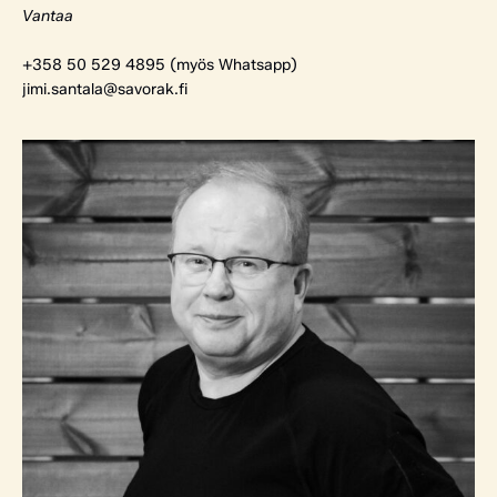
Vantaa
+358 50 529 4895 (myös Whatsapp)
jimi.santala@savorak.fi