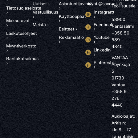
Uutiset ›
Asiantuntijavinkit
myynti@savorak.fi
Teollisuustie
Tietosuojaseloste
›
Vastuullisuus
Instagram
›
2
›
Käyttöoppaat
›
58900
Maksutavat
›
Meistä ›
Facebook
›
Rantasalmi
Esitteet ›
›
+358 50
Laskutusohjeet
Reklamaatio
Youtube
›
589
›
›
Myyntiverkosto
4840
LinkedIn
›
›
VANTAA
Rantakatselmus
Pinterest
›
Åbynkuja
›
5
01730
Vantaa
+358 9
276
4440
Aukioloajat:
Arkisin:
klo 8 – 17
Lauantaisin: