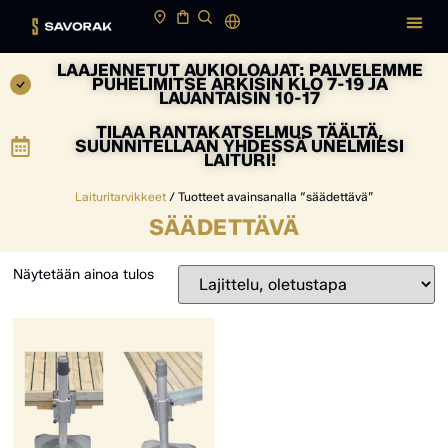
LAAJENNETUT AUKIOLOAJAT: PALVELEMME
PUHELIMITSE ARKISIN KLO 7-19 JA
LAUANTAISIN 10-17
TILAA RANTAKATSELMUS TÄÄLTÄ,
SUUNNITELLAAN YHDESSÄ UNELMIESI
LAITURI!
Laituritarvikkeet
/ Tuotteet avainsanalla “säädettävä”
SÄÄDETTÄVÄ
Näytetään ainoa tulos