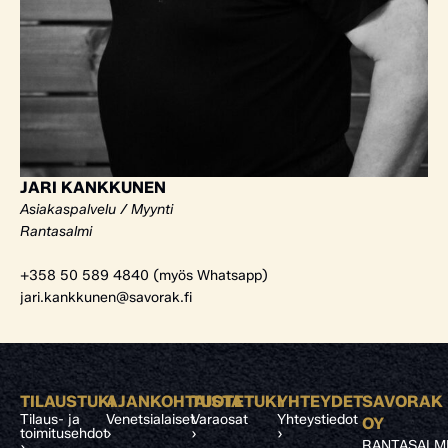
JARI KANKKUNEN
Asiakaspalvelu / Myynti
Rantasalmi
+358 50 589 4840 (myös Whatsapp)
jari.kankkunen@savorak.fi
TILAUSTUKI
AJANKOHTAISTA
TUOTETUKI
YHTEYDET
SAVORAK
Tilaus- ja
Venetsialaiset
Varaosat
Yhteystiedot
OY
toimitusehdot
›
›
›
RANTASALM
›