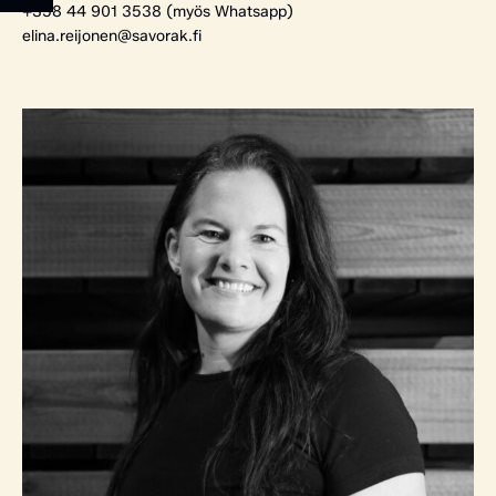
+358 44 901 3538 (myös Whatsapp)
elina.reijonen@savorak.fi