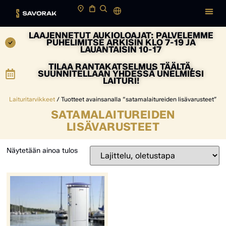
LAAJENNETUT AUKIOLOAJAT: PALVELEMME
PUHELIMITSE ARKISIN KLO 7-19 JA
LAUANTAISIN 10-17
TILAA RANTAKATSELMUS TÄÄLTÄ,
SUUNNITELLAAN YHDESSÄ UNELMIESI
LAITURI!
Laituritarvikkeet
/ Tuotteet avainsanalla “satamalaitureiden lisävarusteet”
SATAMALAITUREIDEN
LISÄVARUSTEET
Näytetään ainoa tulos