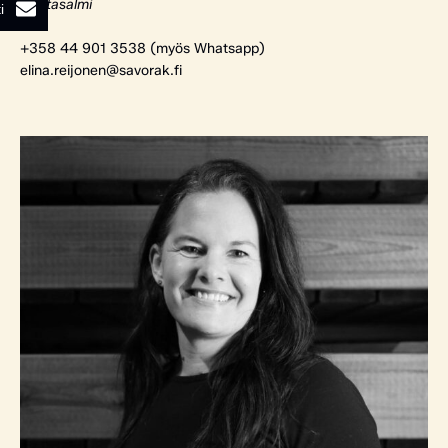
Rantasalmi
i
+358 44 901 3538 (myös Whatsapp)
elina.reijonen@savorak.fi