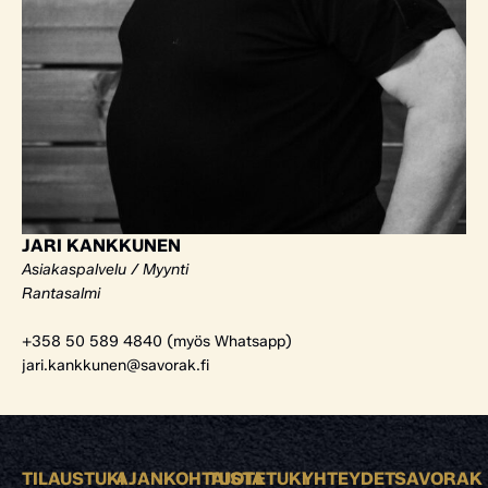
JARI KANKKUNEN
Asiakaspalvelu / Myynti
Rantasalmi
+358 50 589 4840 (myös Whatsapp)
jari.kankkunen@savorak.fi
TILAUSTUKI
AJANKOHTAISTA
TUOTETUKI
YHTEYDET
SAVORAK