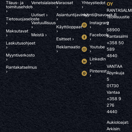
Tilaus- ja
Venetsialaiset
Varaosat
Yhteystiedot
OY
toimitusehdot
›
›
›
RANTASALM
›
Uutiset ›
Asiantuntijavinkit
myynti@savorak.fi
Teollisuustie
Tietosuojaseloste
›
Vastuullisuus
Instagram
›
2
›
Käyttöoppaat
›
58900
Maksutavat
›
Meistä ›
Facebook
›
Rantasalmi
Esitteet ›
›
+358 50
Laskutusohjeet
Reklamaatio
Youtube
›
589
›
›
Myyntiverkosto
4840
LinkedIn
›
›
VANTAA
Rantakatselmus
Pinterest
›
Åbynkuja
›
5
01730
Vantaa
+358 9
276
4440
Aukioloajat:
Arkisin: