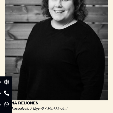
s
a
ELINA REIJONEN
p
Asiakaspalvelu / Myynti / Markkinointi