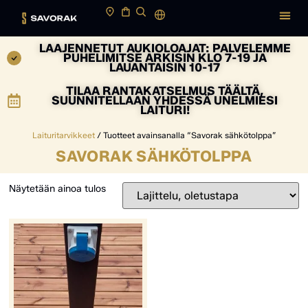
LAAJENNETUT AUKIOLOAJAT: PALVELEMME
PUHELIMITSE ARKISIN KLO 7-19 JA
LAUANTAISIN 10-17
TILAA RANTAKATSELMUS TÄÄLTÄ,
SUUNNITELLAAN YHDESSÄ UNELMIESI
LAITURI!
Laituritarvikkeet
/ Tuotteet avainsanalla “Savorak sähkötolppa”
SAVORAK SÄHKÖTOLPPA
Näytetään ainoa tulos