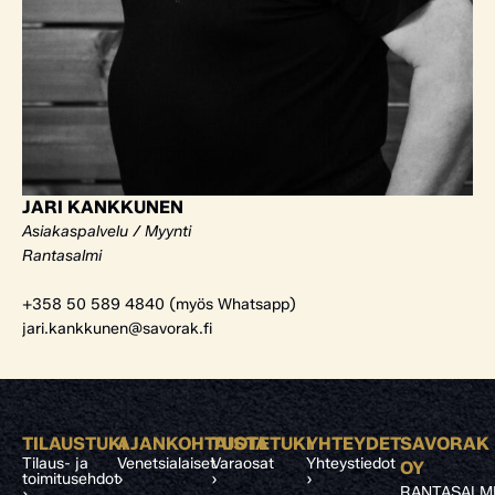
JARI KANKKUNEN
Asiakaspalvelu / Myynti
Rantasalmi
+358 50 589 4840 (myös Whatsapp)
jari.kankkunen@savorak.fi
TILAUSTUKI
AJANKOHTAISTA
TUOTETUKI
YHTEYDET
SAVORAK
Tilaus- ja
Venetsialaiset
Varaosat
Yhteystiedot
OY
toimitusehdot
›
›
›
RANTASALM
›