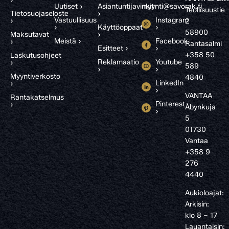
Uutiset ›
Asiantuntijavinkit
myynti@savorak.fi
Teollisuustie
Tietosuojaseloste
›
Vastuullisuus
Instagram
›
2
›
Käyttöoppaat
›
58900
Maksutavat
›
Meistä ›
Facebook
›
Rantasalmi
Esitteet ›
›
+358 50
Laskutusohjeet
Reklamaatio
Youtube
›
589
›
›
Myyntiverkosto
4840
LinkedIn
›
›
VANTAA
Rantakatselmus
Pinterest
›
Åbynkuja
›
5
01730
Vantaa
+358 9
276
4440
Aukioloajat:
Arkisin:
klo 8 – 17
Lauantaisin: