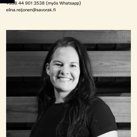
+358 44 901 3538 (myös Whatsapp)
elina.reijonen@savorak.fi