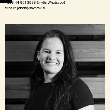
+358 44 901 3538 (myös Whatsapp)
elina.reijonen@savorak.fi