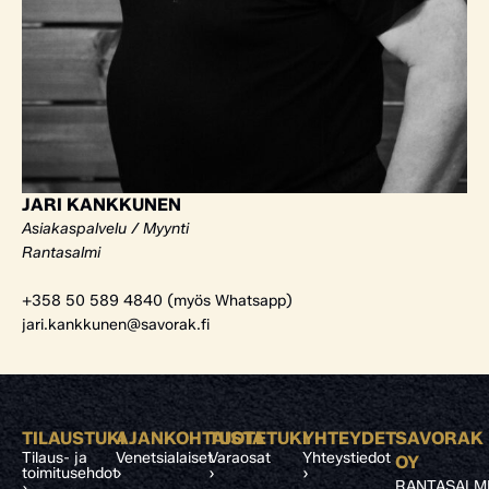
JARI KANKKUNEN
Asiakaspalvelu / Myynti
Rantasalmi
+358 50 589 4840 (myös Whatsapp)
jari.kankkunen@savorak.fi
TILAUSTUKI
AJANKOHTAISTA
TUOTETUKI
YHTEYDET
SAVORAK
Tilaus- ja
Venetsialaiset
Varaosat
Yhteystiedot
OY
toimitusehdot
›
›
›
RANTASALM
›