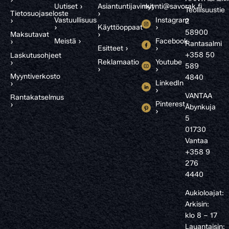
Uutiset ›
Asiantuntijavinkit
myynti@savorak.fi
Teollisuustie
Tietosuojaseloste
›
Vastuullisuus
Instagram
›
2
›
Käyttöoppaat
›
58900
Maksutavat
›
Meistä ›
Facebook
›
Rantasalmi
Esitteet ›
›
+358 50
Laskutusohjeet
Reklamaatio
Youtube
›
589
›
›
Myyntiverkosto
4840
LinkedIn
›
›
VANTAA
Rantakatselmus
Pinterest
›
Åbynkuja
›
5
01730
Vantaa
+358 9
276
4440
Aukioloajat:
Arkisin:
klo 8 – 17
Lauantaisin: