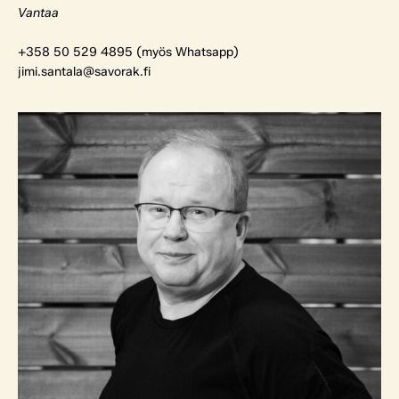
Vantaa
+358 50 529 4895 (myös Whatsapp)
jimi.santala@savorak.fi