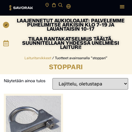
LAAJENNETUT AUKIOLOAJAT: PALVELEMME
PUHELIMITSE ARKISIN KLO 7-19 JA
LAUANTAISIN 10-17
TILAA RANTAKATSELMUS TÄÄLTÄ,
SUUNNITELLAAN YHDESSÄ UNELMIESI
LAITURI!
Laituritarvikkeet
/ Tuotteet avainsanalla “stoppari”
STOPPARI
Näytetään ainoa tulos