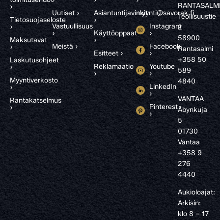
RANTASALM
›
Uutiset ›
Asiantuntijavinkit
myynti@savorak.fi
Teollisuustie
Tietosuojaseloste
›
Vastuullisuus
Instagram
›
2
›
Käyttöoppaat
›
58900
Maksutavat
›
Meistä ›
Facebook
›
Rantasalmi
Esitteet ›
›
+358 50
Laskutusohjeet
Reklamaatio
Youtube
›
589
›
›
Myyntiverkosto
4840
LinkedIn
›
›
VANTAA
Rantakatselmus
Pinterest
›
Åbynkuja
›
5
01730
Vantaa
+358 9
276
4440
Aukioloajat:
Arkisin:
klo 8 – 17