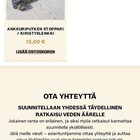
ANKKURIPUTKEN STOPPARI
/ KIRISTYSLENKKI
13,00
€
LISÄÄ OSTOSKORIIN
OTA YHTEYTTÄ
SUUNNITELLAAN YHDESSÄ TÄYDELLINEN
RATKAISU VEDEN ÄÄRELLE
Jokainen ranta on erilainen, ja siksi myös ratkaisut kannattaa
suunnitella yksilöllisesti.
Jätä meille viesti – asiantuntijamme ottaa yhteyttä ja auttaa
sinua löytämään juuri sinun tarpeisiisi sopivan laiturin,