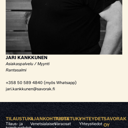
JARI KANKKUNEN
Asiakaspalvelu / Myynti
Rantasalmi
+358 50 589 4840 (myös Whatsapp)
jari.kankkunen@savorak.fi
TILAUSTUKI
AJANKOHTAISTA
TUOTETUKI
YHTEYDET
SAVORAK
Tilaus- ja
Venetsialaiset
Varaosat
Yhteystiedot
OY
toimitusehdot
›
›
›