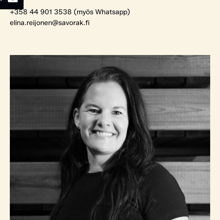
+358 44 901 3538 (myös Whatsapp)
elina.reijonen@savorak.fi