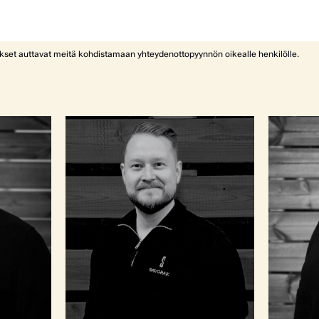
ykset auttavat meitä kohdistamaan yhteydenottopyynnön oikealle henkilölle.