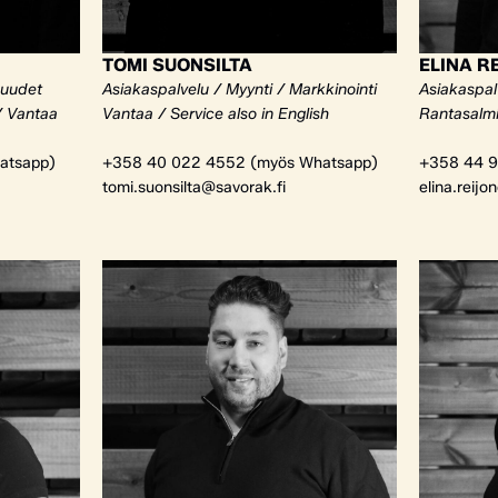
TOMI SUONSILTA
ELINA R
kuudet
Asiakaspalvelu / Myynti / Markkinointi
Asiakaspalv
/ Vantaa
Vantaa / Service also in English
Rantasalm
atsapp)
+358 40 022 4552 (myös Whatsapp)
+358 44 9
tomi.suonsilta@savorak.fi
elina.reijo