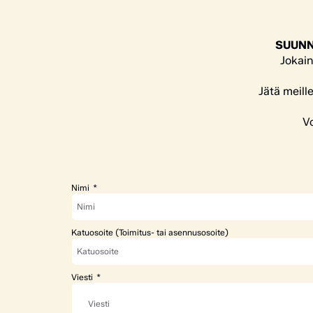
SUUNN
Jokain
Jätä meill
Vo
Nimi
Katuosoite (Toimitus- tai asennusosoite)
Viesti