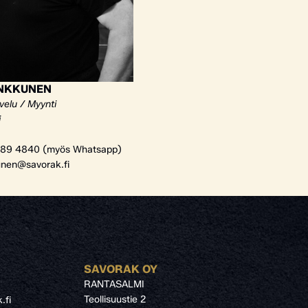
ANKKUNEN
velu / Myynti
i
89 4840 (myös Whatsapp)
unen@savorak.fi
SAVORAK OY
RANTASALMI
Teollisuustie 2
.fi