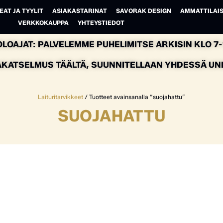
EAT JA TYYLIT
ASIAKASTARINAT
SAVORAK DESIGN
AMMATTILAIS
VERKKOKAUPPA
YHTEYSTIEDOT
LOAJAT: PALVELEMME PUHELIMITSE ARKISIN KLO 7-1
AKATSELMUS TÄÄLTÄ, SUUNNITELLAAN YHDESSÄ UNEL
Laituritarvikkeet
/ Tuotteet avainsanalla “suojahattu”
SUOJAHATTU