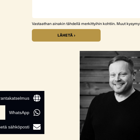
Vastaathan ainakin tähdellä merkittyihin kohtiin. Muut kysym
LÄHETÄ ›
 rantakatselmus
WhatsApp
etä sähköposti