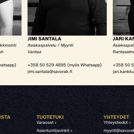
JIMI SANTALA
JARI K
kkinointi
Asiakaspalvelu / Myynti
Asiakaspal
sh
Vantaa
Rantasalm
atsapp)
+358 50 529 4895 (myös Whatsapp)
+358 50 5
jimi.santala@savorak.fi
jari.kankk
ISTA
TUOTETUKI
YHTEYDET
Varaosat ›
Yhteystiedot ›
Asiantuntijavinkit ›
myynti@savorak