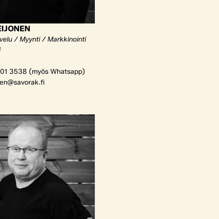
EIJONEN
elu / Myynti / Markkinointi
i
01 3538 (myös Whatsapp)
nen@savorak.fi