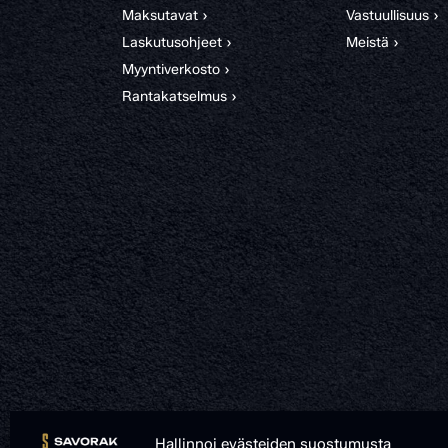
Maksutavat ›
Vastuullisuus ›
Laskutusohjeet ›
Meistä ›
Myyntiverkosto ›
Rantakatselmus ›
Hallinnoi evästeiden suostumusta