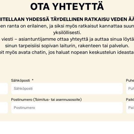
OTA YHTEYTTÄ
ITELLAAN YHDESSÄ TÄYDELLINEN RATKAISU VEDEN Ä
en ranta on erilainen, ja siksi myös ratkaisut kannattaa suun
yksilöllisesti.
e viesti – asiantuntijamme ottaa yhteyttä ja auttaa sinua löyt
sinun tarpeisiisi sopivan laiturin, rakenteen tai palvelun.
it myös avata chatin, jos haluat nopean keskustelun ideasta
Sähköposti
Puhe
Postinumero (Toimitus- tai asennusosoite)
Paik