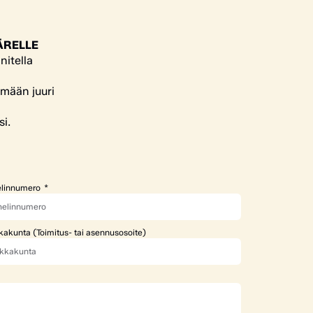
ÄRELLE
nitella
ämään juuri
si.
linnumero
kakunta (Toimitus- tai asennusosoite)