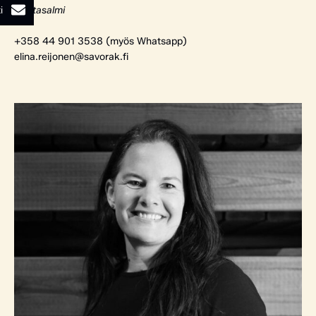
i
Rantasalmi
+358 44 901 3538 (myös Whatsapp)
elina.reijonen@savorak.fi