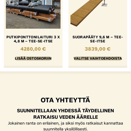
PUTKIPONTTONILAITURI 3 X
SUORAPÄÄTY 9,6 M – TEE-
4,8 M – TEE-SE-ITSE
SE-ITSE
4280,00
€
3839,00
€
LISÄÄ OSTOSKORIIN
VALITSE VAIHTOEHDOISTA
OTA YHTEYTTÄ
SUUNNITELLAAN YHDESSÄ TÄYDELLINEN
RATKAISU VEDEN ÄÄRELLE
Jokainen ranta on erilainen, ja siksi myös ratkaisut kannattaa
suunnitella yksilöllisesti.