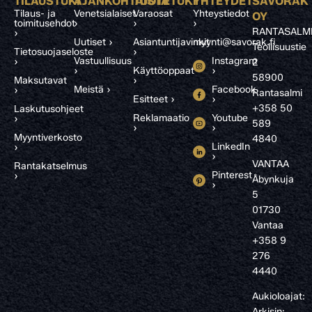
TILAUSTUKI
AJANKOHTAISTA
TUOTETUKI
YHTEYDET
SAVORAK
Tilaus- ja
Venetsialaiset
Varaosat
Yhteystiedot
OY
toimitusehdot
›
›
›
RANTASALM
›
Uutiset ›
Asiantuntijavinkit
myynti@savorak.fi
Teollisuustie
Tietosuojaseloste
›
Vastuullisuus
Instagram
›
2
›
Käyttöoppaat
›
58900
Maksutavat
›
Meistä ›
Facebook
›
Rantasalmi
Esitteet ›
›
+358 50
Laskutusohjeet
Reklamaatio
Youtube
›
589
›
›
Myyntiverkosto
4840
LinkedIn
›
›
VANTAA
Rantakatselmus
Pinterest
›
Åbynkuja
›
5
01730
Vantaa
+358 9
276
4440
Aukioloajat:
Arkisin: