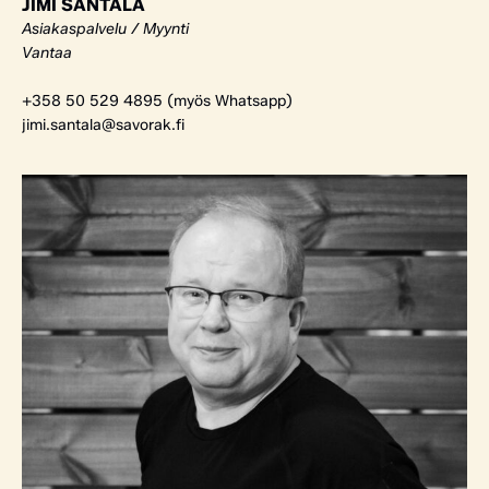
JIMI SANTALA
Asiakaspalvelu / Myynti
Vantaa
+358 50 529 4895 (myös Whatsapp)
jimi.santala@savorak.fi