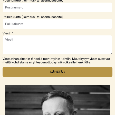
Postinumero (Toimitus- tai asennusosoite)
Paikkakunta (Toimitus- tai asennusosoite)
Viesti
Vastaathan ainakin tähdellä merkittyihin kohtiin. Muut kysymykset auttavat
meitä kohdistamaan yhteydenottopyynnön oikealle henkilölle.
LÄHETÄ ›