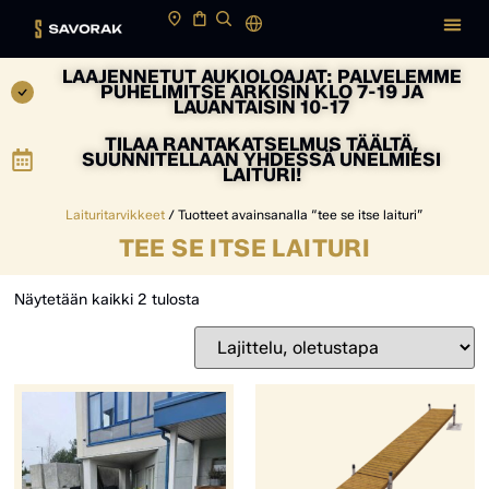
LAAJENNETUT AUKIOLOAJAT: PALVELEMME
PUHELIMITSE ARKISIN KLO 7-19 JA
LAUANTAISIN 10-17
TILAA RANTAKATSELMUS TÄÄLTÄ,
SUUNNITELLAAN YHDESSÄ UNELMIESI
LAITURI!
Laituritarvikkeet
/ Tuotteet avainsanalla “tee se itse laituri”
TEE SE ITSE LAITURI
Näytetään kaikki 2 tulosta