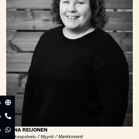
s
a
ELINA REIJONEN
p
Asiakaspalvelu / Myynti / Markkinointi