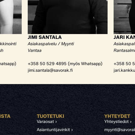
JIMI SANTALA
JARI K
kkinointi
Asiakaspalvelu / Myynti
Asiakaspal
sh
Vantaa
Rantasalm
atsapp)
+358 50 529 4895 (myös Whatsapp)
+358 50 5
jimi.santala@savorak.fi
jari.kankk
ISTA
TUOTETUKI
YHTEYDET
Varaosat ›
Yhteystiedot ›
Asiantuntijavinkit ›
myynti@savorak