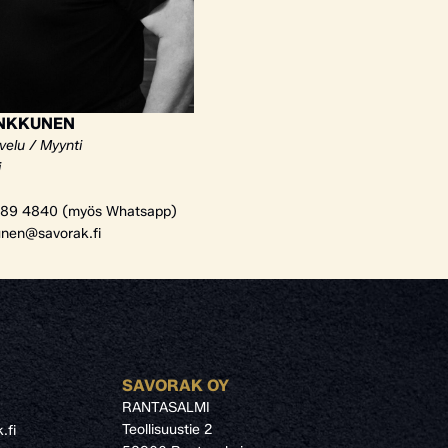
ANKKUNEN
velu / Myynti
i
89 4840 (myös Whatsapp)
unen@savorak.fi
SAVORAK OY
RANTASALMI
Teollisuustie 2
.fi