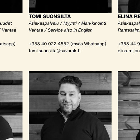
TOMI SUONSILTA
ELINA R
kuudet
Asiakaspalvelu / Myynti / Markkinointi
Asiakaspalv
/ Vantaa
Vantaa / Service also in English
Rantasalm
atsapp)
+358 40 022 4552 (myös Whatsapp)
+358 44 9
tomi.suonsilta@savorak.fi
elina.reijo