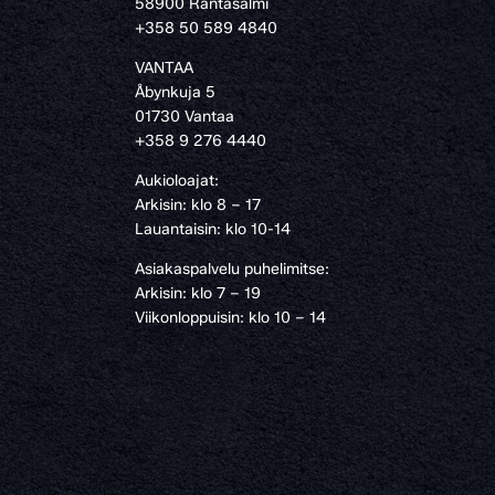
58900 Rantasalmi
›
+358 50 589 4840
VANTAA
Åbynkuja 5
01730 Vantaa
+358 9 276 4440
Aukioloajat:
Arkisin: klo 8 – 17
Lauantaisin: klo 10-14
Asiakaspalvelu puhelimitse:
Arkisin: klo 7 – 19
Viikonloppuisin: klo 10 – 14