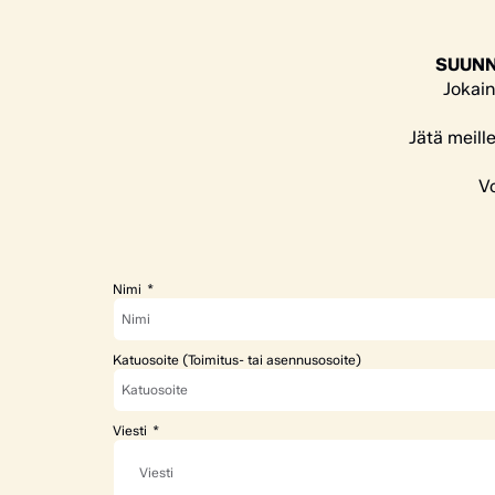
SUUNN
Jokain
Jätä meill
Vo
Nimi
Katuosoite (Toimitus- tai asennusosoite)
Viesti