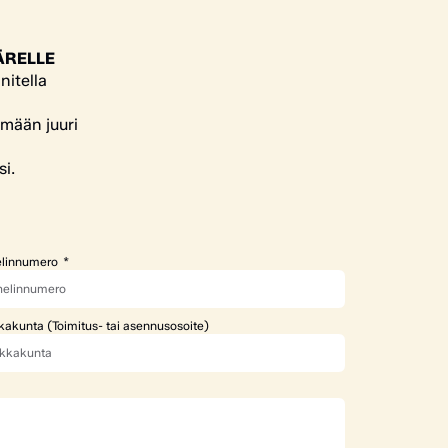
ÄRELLE
nitella
ämään juuri
si.
linnumero
kakunta (Toimitus- tai asennusosoite)