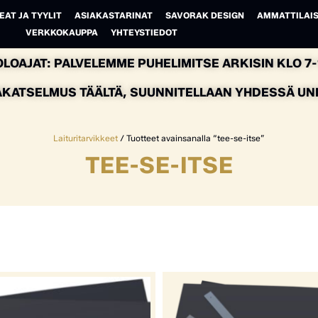
EAT JA TYYLIT
ASIAKASTARINAT
SAVORAK DESIGN
AMMATTILAIS
VERKKOKAUPPA
YHTEYSTIEDOT
LOAJAT: PALVELEMME PUHELIMITSE ARKISIN KLO 7-1
AKATSELMUS TÄÄLTÄ, SUUNNITELLAAN YHDESSÄ UNEL
Laituritarvikkeet
/ Tuotteet avainsanalla “tee-se-itse”
TEE-SE-ITSE