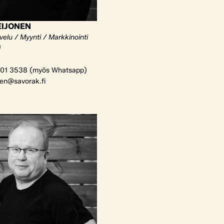
EIJONEN
elu / Myynti / Markkinointi
i
01 3538 (myös Whatsapp)
nen@savorak.fi