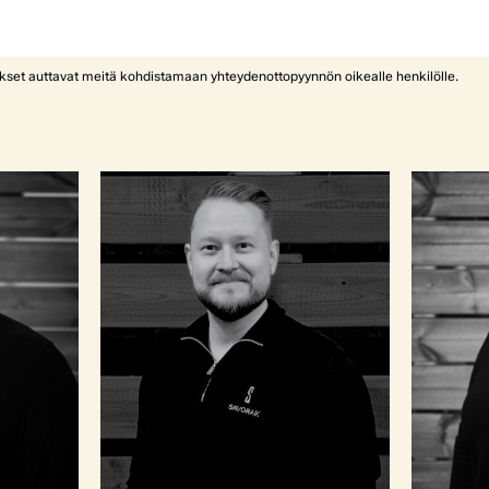
ykset auttavat meitä kohdistamaan yhteydenottopyynnön oikealle henkilölle.