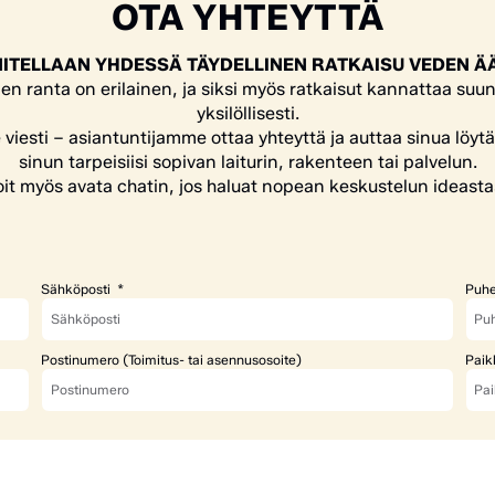
OTA YHTEYTTÄ
ITELLAAN YHDESSÄ TÄYDELLINEN RATKAISU VEDEN Ä
en ranta on erilainen, ja siksi myös ratkaisut kannattaa suun
yksilöllisesti.
e viesti – asiantuntijamme ottaa yhteyttä ja auttaa sinua löyt
sinun tarpeisiisi sopivan laiturin, rakenteen tai palvelun.
it myös avata chatin, jos haluat nopean keskustelun ideasta
Sähköposti
Puhe
Postinumero (Toimitus- tai asennusosoite)
Paik