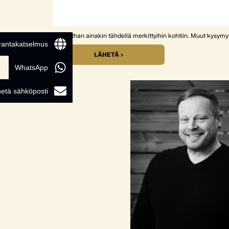
Vastaathan ainakin tähdellä merkittyihin kohtiin. Muut kysym
 rantakatselmus
LÄHETÄ ›
WhatsApp
etä sähköposti