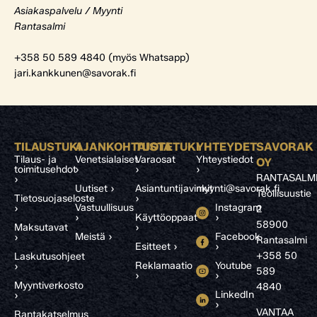
Asiakaspalvelu / Myynti
Rantasalmi
+358 50 589 4840 (myös Whatsapp)
jari.kankkunen@savorak.fi
TILAUSTUKI
AJANKOHTAISTA
TUOTETUKI
YHTEYDET
SAVORAK
Tilaus- ja
Venetsialaiset
Varaosat
Yhteystiedot
OY
toimitusehdot
›
›
›
RANTASALM
›
Uutiset ›
Asiantuntijavinkit
myynti@savorak.fi
Teollisuustie
Tietosuojaseloste
›
Vastuullisuus
Instagram
›
2
›
Käyttöoppaat
›
58900
Maksutavat
›
Meistä ›
Facebook
›
Rantasalmi
Esitteet ›
›
+358 50
Laskutusohjeet
Reklamaatio
Youtube
›
589
›
›
Myyntiverkosto
4840
LinkedIn
›
›
VANTAA
Rantakatselmus