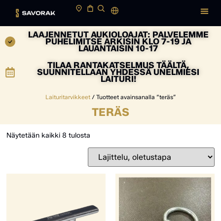
LAAJENNETUT AUKIOLOAJAT: PALVELEMME
PUHELIMITSE ARKISIN KLO 7-19 JA
LAUANTAISIN 10-17
TILAA RANTAKATSELMUS TÄÄLTÄ,
SUUNNITELLAAN YHDESSÄ UNELMIESI
LAITURI!
Laituritarvikkeet
/ Tuotteet avainsanalla “teräs”
TERÄS
Näytetään kaikki 8 tulosta