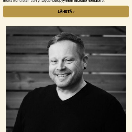
meitä kohdistamaan yhteydenottopyynnön oikealle henkilölle.
LÄHETÄ ›