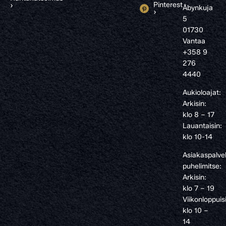
Pinterest
›
Åbynkuja
›
5
01730
Vantaa
+358 9
276
4440
Aukioloajat:
Arkisin:
klo 8 – 17
Lauantaisin:
klo 10-14
Asiakaspalve
puhelimitse:
Arkisin:
klo 7 – 19
Viikonloppuis
klo 10 –
14