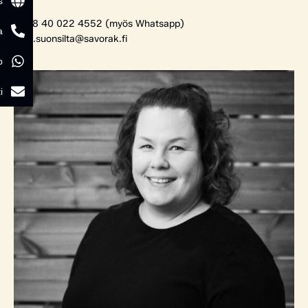
s
+358 40 022 4552 (myös Whatsapp)
a
tomi.suonsilta@savorak.fi
p
i