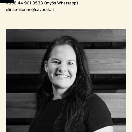
+358 44 901 3538 (myös Whatsapp)
elina.reijonen@savorak.fi