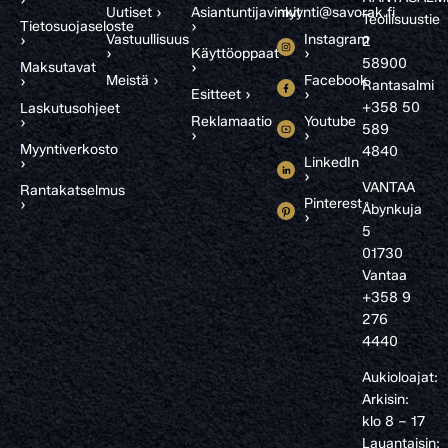
Uutiset ›
Asiantuntijavinkit
myynti@savorak.fi
Teollisuustie
Tietosuojaseloste
›
Vastuullisuus
Instagram
›
2
›
Käyttöoppaat
›
58900
Maksutavat
›
Meistä ›
Facebook
›
Rantasalmi
Esitteet ›
›
+358 50
Laskutusohjeet
Reklamaatio
Youtube
›
589
›
›
Myyntiverkosto
4840
LinkedIn
›
›
VANTAA
Rantakatselmus
Pinterest
›
Åbynkuja
›
5
01730
Vantaa
+358 9
276
4440
Aukioloajat:
Arkisin:
klo 8 – 17
Lauantaisin: