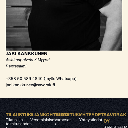
JARI KANKKUNEN
Asiakaspalvelu / Myynti
Rantasalmi
+358 50 589 4840 (myös Whatsapp)
jari.kankkunen@savorak.fi
TILAUSTUKI
AJANKOHTAISTA
TUOTETUKI
YHTEYDET
SAVORAK
Tilaus- ja
Venetsialaiset
Varaosat
Yhteystiedot
OY
toimitusehdot
›
›
›
RANTASALM
›