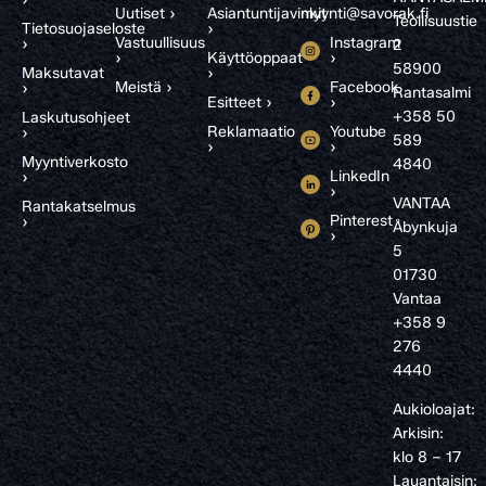
Uutiset ›
Asiantuntijavinkit
myynti@savorak.fi
Teollisuustie
Tietosuojaseloste
›
Vastuullisuus
Instagram
›
2
›
Käyttöoppaat
›
58900
Maksutavat
›
Meistä ›
Facebook
›
Rantasalmi
Esitteet ›
›
+358 50
Laskutusohjeet
Reklamaatio
Youtube
›
589
›
›
Myyntiverkosto
4840
LinkedIn
›
›
VANTAA
Rantakatselmus
Pinterest
›
Åbynkuja
›
5
01730
Vantaa
+358 9
276
4440
Aukioloajat:
Arkisin:
klo 8 – 17
Lauantaisin: