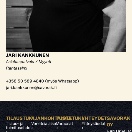
JARI KANKKUNEN
Asiakaspalvelu / Myynti
Rantasalmi
+358 50 589 4840 (myös Whatsapp)
jari.kankkunen@savorak.fi
TILAUSTUKI
AJANKOHTAISTA
TUOTETUKI
YHTEYDET
SAVORAK
Tilaus- ja
Venetsialaiset
Varaosat
Yhteystiedot
OY
toimitusehdot
›
›
›
RANTASALM
›