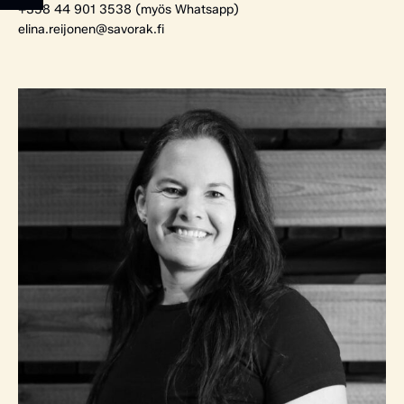
+358 44 901 3538 (myös Whatsapp)
elina.reijonen@savorak.fi