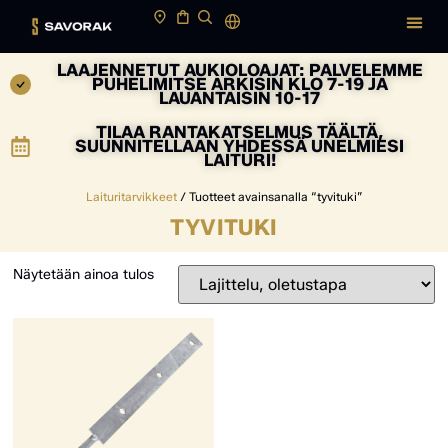
LAAJENNETUT AUKIOLOAJAT: PALVELEMME
PUHELIMITSE ARKISIN KLO 7-19 JA
LAUANTAISIN 10-17
TILAA RANTAKATSELMUS TÄÄLTÄ,
SUUNNITELLAAN YHDESSÄ UNELMIESI
LAITURI!
Laituritarvikkeet
/ Tuotteet avainsanalla “tyvituki”
TYVITUKI
Näytetään ainoa tulos