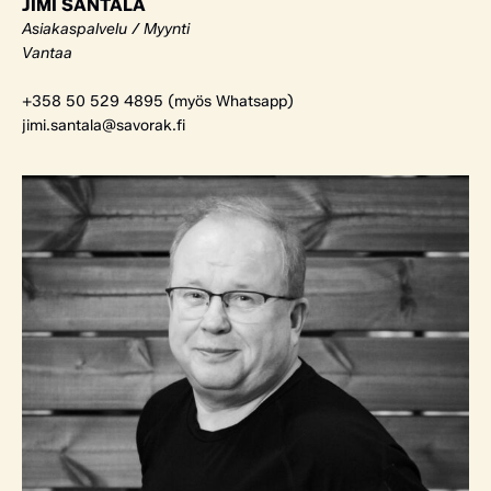
JIMI SANTALA
Asiakaspalvelu / Myynti
Vantaa
+358 50 529 4895 (myös Whatsapp)
jimi.santala@savorak.fi