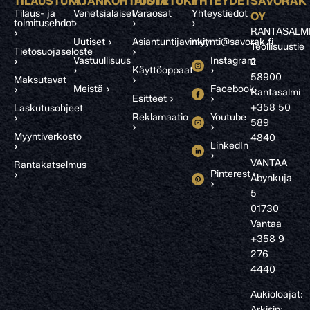
TILAUSTUKI
AJANKOHTAISTA
TUOTETUKI
YHTEYDET
SAVORAK
Tilaus- ja
Venetsialaiset
Varaosat
Yhteystiedot
OY
toimitusehdot
›
›
›
RANTASALM
›
Uutiset ›
Asiantuntijavinkit
myynti@savorak.fi
Teollisuustie
Tietosuojaseloste
›
Vastuullisuus
Instagram
›
2
›
Käyttöoppaat
›
58900
Maksutavat
›
Meistä ›
Facebook
›
Rantasalmi
Esitteet ›
›
+358 50
Laskutusohjeet
Reklamaatio
Youtube
›
589
›
›
Myyntiverkosto
4840
LinkedIn
›
›
VANTAA
Rantakatselmus
Pinterest
›
Åbynkuja
›
5
01730
Vantaa
+358 9
276
4440
Aukioloajat:
Arkisin: