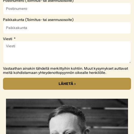
Postinumero (Toimitus- tai asennusosoite)
Paikkakunta (Toimitus- tai asennusosoite)
Viesti
Vastaathan ainakin tähdellä merkittyihin kohtiin. Muut kysymykset auttavat
meitä kohdistamaan yhteydenottopyynnön oikealle henkilölle.
LÄHETÄ ›