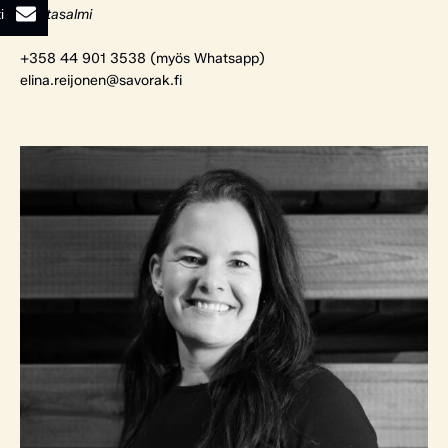
i
Rantasalmi
+358 44 901 3538 (myös Whatsapp)
elina.reijonen@savorak.fi