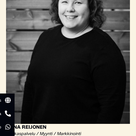
s
a
ELINA REIJONEN
p
Asiakaspalvelu / Myynti / Markkinointi