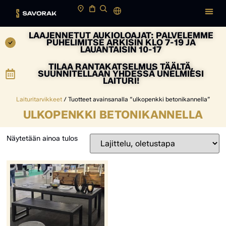
LAAJENNETUT AUKIOLOAJAT: PALVELEMME
PUHELIMITSE ARKISIN KLO 7-19 JA
LAUANTAISIN 10-17
TILAA RANTAKATSELMUS TÄÄLTÄ,
SUUNNITELLAAN YHDESSÄ UNELMIESI
LAITURI!
Laituritarvikkeet
/ Tuotteet avainsanalla “ulkopenkki betonikannella”
ULKOPENKKI BETONIKANNELLA
Näytetään ainoa tulos