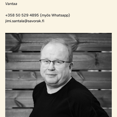
Vantaa
+358 50 529 4895 (myös Whatsapp)
jimi.santala@savorak.fi