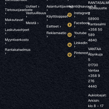
RANTASALM
›
Uutiset ›
Asiantuntijavinkit
myynti@savorak.fi
Teollisuustie
Tietosuojaseloste
›
Vastuullisuus
Instagram
›
2
›
Käyttöoppaat
›
58900
Maksutavat
›
Meistä ›
Facebook
›
Rantasalmi
Esitteet ›
›
+358 50
Laskutusohjeet
Reklamaatio
Youtube
›
589
›
›
Myyntiverkosto
4840
LinkedIn
›
›
VANTAA
Rantakatselmus
Pinterest
›
Åbynkuja
›
5
01730
Vantaa
+358 9
276
4440
Aukioloajat:
Arkisin:
klo 8 – 17