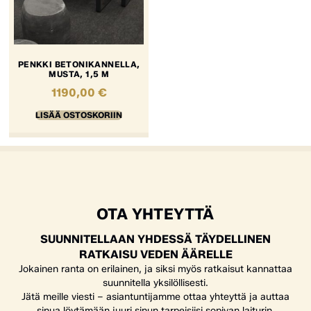
PENKKI BETONIKANNELLA,
MUSTA, 1,5 M
1190,00
€
LISÄÄ OSTOSKORIIN
OTA YHTEYTTÄ
SUUNNITELLAAN YHDESSÄ TÄYDELLINEN
RATKAISU VEDEN ÄÄRELLE
Jokainen ranta on erilainen, ja siksi myös ratkaisut kannattaa
suunnitella yksilöllisesti.
Jätä meille viesti – asiantuntijamme ottaa yhteyttä ja auttaa
sinua löytämään juuri sinun tarpeisiisi sopivan laiturin,