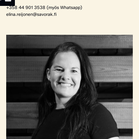
+358 44 901 3538 (myös Whatsapp)
elina.reijonen@savorak.fi