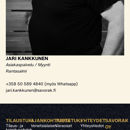
JARI KANKKUNEN
Asiakaspalvelu / Myynti
Rantasalmi
+358 50 589 4840 (myös Whatsapp)
jari.kankkunen@savorak.fi
TILAUSTUKI
AJANKOHTAISTA
TUOTETUKI
YHTEYDET
SAVORAK
Tilaus- ja
Venetsialaiset
Varaosat
Yhteystiedot
OY
toimitusehdot
›
›
›