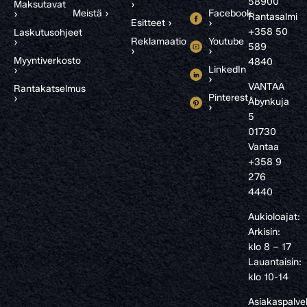
58900
Maksutavat
›
Meistä ›
Facebook
›
Rantasalmi
Esitteet ›
›
+358 50
Laskutusohjeet
Reklamaatio
Youtube
›
589
›
›
Myyntiverkosto
4840
LinkedIn
›
›
VANTAA
Rantakatselmus
Pinterest
›
Åbynkuja
›
5
01730
Vantaa
+358 9
276
4440
Aukioloajat:
Arkisin:
klo 8 – 17
Lauantaisin:
klo 10-14
Asiakaspalve