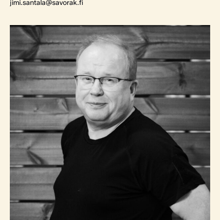
jimi.santala@savorak.fi