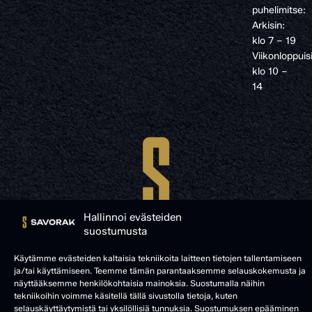
puhelimitse:
Arkisin:
klo 7 – 19
Viikonloppuis
klo 10 –
14
Hallinnoi evästeiden
suostumusta
Käytämme evästeiden kaltaisia tekniikoita laitteen tietojen tallentamiseen
ja/tai käyttämiseen. Teemme tämän parantaaksemme selauskokemusta ja
näyttääksemme henkilökohtaisia mainoksia. Suostumalla näihin
© SAVORAK 2025
tekniikoihin voimme käsitellä tällä sivustolla tietoja, kuten
selauskäyttäytymistä tai yksilöllisiä tunnuksia. Suostumuksen epääminen