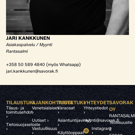
JARI KANKKUNEN
Asiakaspalvelu / Myynti
Rantasalmi
+358 50 589 4840 (myös Whatsapp)
jari.kankkunen@savorak.fi
TILAUSTUKI
AJANKOHTAISTA
TUOTETUKI
YHTEYDET
SAVORAK
Tilaus- ja
Venetsialaiset
Varaosat
Yhteystiedot
OY
toimitusehdot
›
›
›
RANTASALM
›
Uutiset ›
Asiantuntijavinkit
myynti@savorak.fi
Teollisuustie
Tietosuojaseloste
›
Vastuullisuus
Instagram
›
2
›
Käyttöoppaat
›