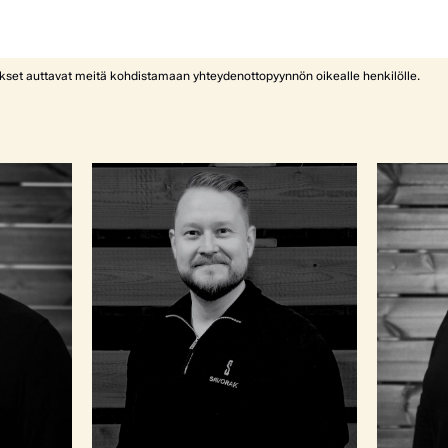
ykset auttavat meitä kohdistamaan yhteydenottopyynnön oikealle henkilölle.