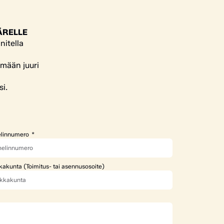
ÄRELLE
nitella
ämään juuri
si.
linnumero
kakunta (Toimitus- tai asennusosoite)