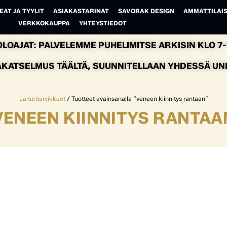
EAT JA TYYLIT
ASIAKASTARINAT
SAVORAK DESIGN
AMMATTILAIS
VERKKOKAUPPA
YHTEYSTIEDOT
LOAJAT: PALVELEMME PUHELIMITSE ARKISIN KLO 7-1
AKATSELMUS TÄÄLTÄ, SUUNNITELLAAN YHDESSÄ UNEL
Laituritarvikkeet
/ Tuotteet avainsanalla “veneen kiinnitys rantaan”
VENEEN KIINNITYS RANTAA