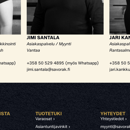
JIMI SANTALA
JARI K
kkinointi
Asiakaspalvelu / Myynti
Asiakaspal
sh
Vantaa
Rantasalm
atsapp)
+358 50 529 4895 (myös Whatsapp)
+358 50 5
jimi.santala@savorak.fi
jari.kankk
ISTA
TUOTETUKI
YHTEYDET
Varaosat ›
Yhteystiedot ›
Asiantuntijavinkit ›
myynti@savorak