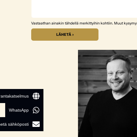
Vastaathan ainakin tähdellä merkittyihin kohtiin. Muut kysym
LÄHETÄ ›
 rantakatselmus
WhatsApp
etä sähköposti