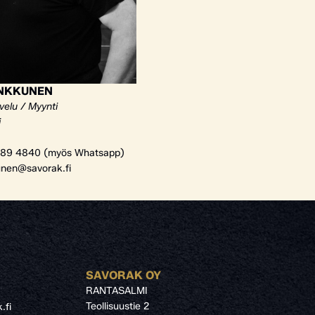
ANKKUNEN
velu / Myynti
i
89 4840 (myös Whatsapp)
unen@savorak.fi
SAVORAK OY
RANTASALMI
Teollisuustie 2
.fi