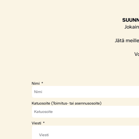
SUUNN
Jokain
Jätä meill
Vo
Nimi
Katuosoite (Toimitus- tai asennusosoite)
Viesti