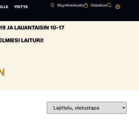
Myyntiverkosto
Ostoskori
ILLE
YRITYS
9 JA LAUANTAISIN 10-17
MIESI LAITURI!
N