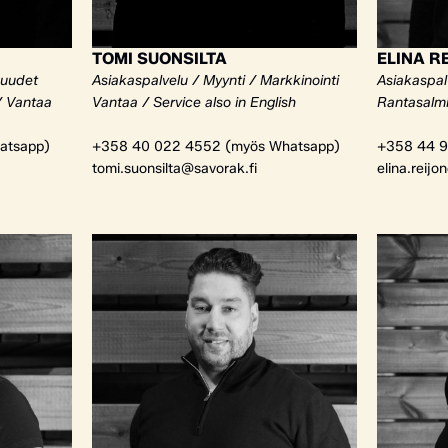
TOMI SUONSILTA
ELINA R
kuudet
Asiakaspalvelu / Myynti / Markkinointi
Asiakaspalv
/ Vantaa
Vantaa / Service also in English
Rantasalm
atsapp)
+358 40 022 4552 (myös Whatsapp)
+358 44 9
tomi.suonsilta@savorak.fi
elina.reijo