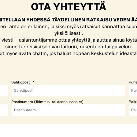
OTA YHTEYTTÄ
ITELLAAN YHDESSÄ TÄYDELLINEN RATKAISU VEDEN Ä
en ranta on erilainen, ja siksi myös ratkaisut kannattaa suun
yksilöllisesti.
e viesti – asiantuntijamme ottaa yhteyttä ja auttaa sinua löyt
sinun tarpeisiisi sopivan laiturin, rakenteen tai palvelun.
it myös avata chatin, jos haluat nopean keskustelun ideasta
Sähköposti
Puhe
Postinumero (Toimitus- tai asennusosoite)
Paik