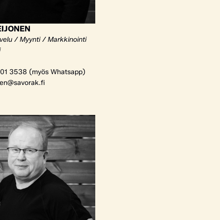
EIJONEN
elu / Myynti / Markkinointi
i
01 3538 (myös Whatsapp)
nen@savorak.fi