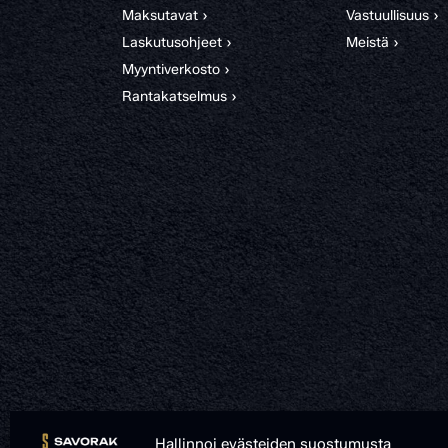
Maksutavat ›
Vastuullisuus ›
Laskutusohjeet ›
Meistä ›
Myyntiverkosto ›
Rantakatselmus ›
Hallinnoi evästeiden suostumusta