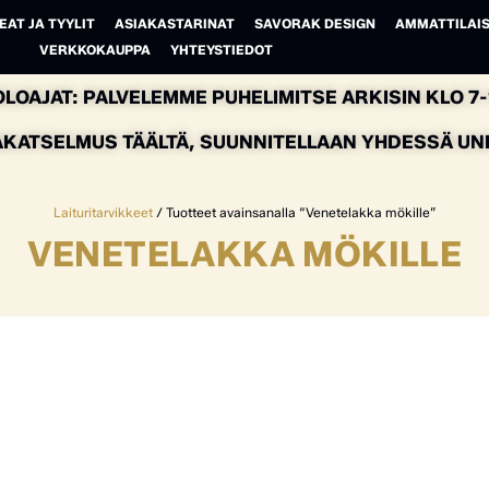
EAT JA TYYLIT
ASIAKASTARINAT
SAVORAK DESIGN
AMMATTILAIS
VERKKOKAUPPA
YHTEYSTIEDOT
LOAJAT: PALVELEMME PUHELIMITSE ARKISIN KLO 7-1
AKATSELMUS TÄÄLTÄ, SUUNNITELLAAN YHDESSÄ UNEL
Laituritarvikkeet
/ Tuotteet avainsanalla “Venetelakka mökille”
VENETELAKKA MÖKILLE