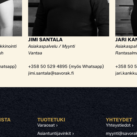
JIMI SANTALA
JARI K
kkinointi
Asiakaspalvelu / Myynti
Asiakaspal
sh
Vantaa
Rantasalm
atsapp)
+358 50 529 4895 (myös Whatsapp)
+358 50 5
jimi.santala@savorak.fi
jari.kankk
ISTA
TUOTETUKI
YHTEYDET
Varaosat ›
Yhteystiedot ›
Asiantuntijavinkit ›
myynti@savorak