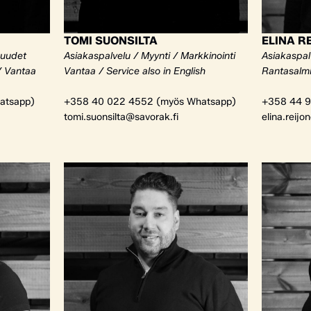
TOMI SUONSILTA
ELINA R
kuudet
Asiakaspalvelu / Myynti / Markkinointi
Asiakaspalv
/ Vantaa
Vantaa / Service also in English
Rantasalm
atsapp)
+358 40 022 4552 (myös Whatsapp)
+358 44 9
tomi.suonsilta@savorak.fi
elina.reijo