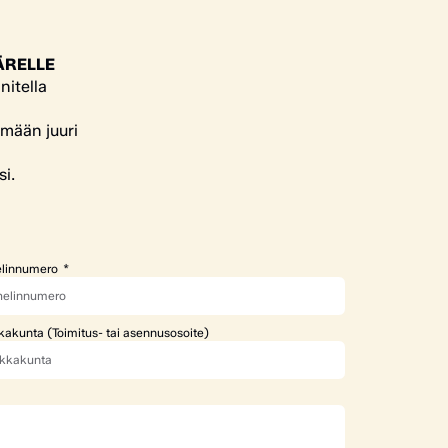
ÄRELLE
nitella
ämään juuri
si.
linnumero
kakunta (Toimitus- tai asennusosoite)