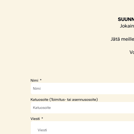
SUUNN
Jokain
Jätä meill
Vo
Nimi
Katuosoite (Toimitus- tai asennusosoite)
Viesti