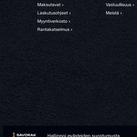
Maksutavat ›
Vastuullisuus ›
Laskutusohjeet ›
Meistä ›
Myyntiverkosto ›
Rantakatselmus ›
Hallinnoi evästeiden suostumusta