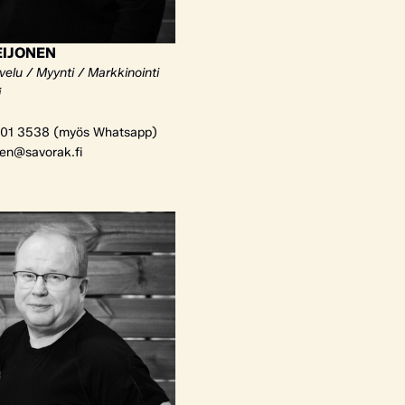
EIJONEN
elu / Myynti / Markkinointi
i
01 3538 (myös Whatsapp)
nen@savorak.fi