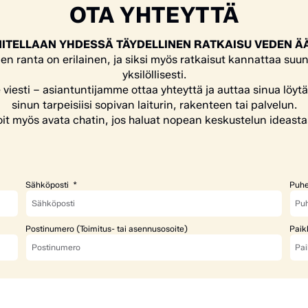
OTA YHTEYTTÄ
ITELLAAN YHDESSÄ TÄYDELLINEN RATKAISU VEDEN Ä
en ranta on erilainen, ja siksi myös ratkaisut kannattaa suun
yksilöllisesti.
e viesti – asiantuntijamme ottaa yhteyttä ja auttaa sinua löyt
sinun tarpeisiisi sopivan laiturin, rakenteen tai palvelun.
it myös avata chatin, jos haluat nopean keskustelun ideasta
Sähköposti
Puhe
Postinumero (Toimitus- tai asennusosoite)
Paik