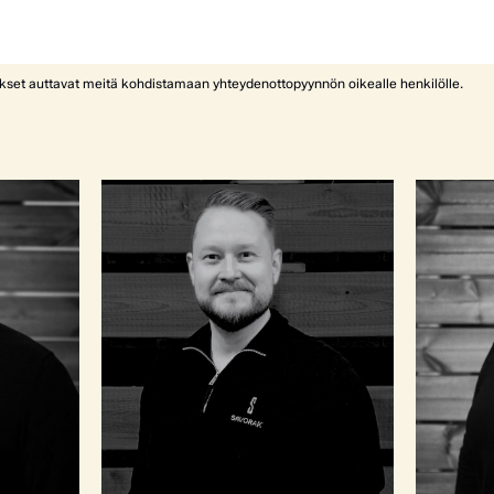
ykset auttavat meitä kohdistamaan yhteydenottopyynnön oikealle henkilölle.