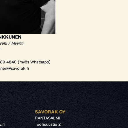
ANKKUNEN
velu / Myynti
i
89 4840 (myös Whatsapp)
unen@savorak.fi
SAVORAK OY
RANTASALMI
Teollisuustie 2
.fi