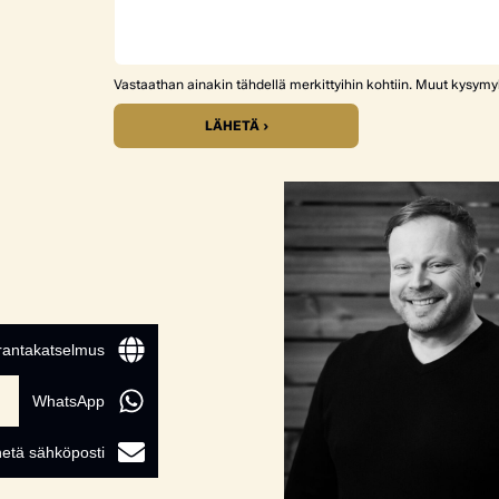
Vastaathan ainakin tähdellä merkittyihin kohtiin. Muut kysym
LÄHETÄ ›
 rantakatselmus
WhatsApp
etä sähköposti