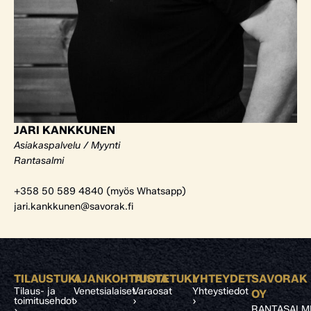
JARI KANKKUNEN
Asiakaspalvelu / Myynti
Rantasalmi
+358 50 589 4840 (myös Whatsapp)
jari.kankkunen@savorak.fi
TILAUSTUKI
AJANKOHTAISTA
TUOTETUKI
YHTEYDET
SAVORAK
Tilaus- ja
Venetsialaiset
Varaosat
Yhteystiedot
OY
toimitusehdot
›
›
›
RANTASALM
›