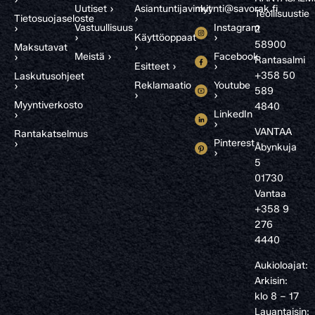
Uutiset ›
Asiantuntijavinkit
myynti@savorak.fi
Teollisuustie
Tietosuojaseloste
›
Vastuullisuus
Instagram
›
2
›
Käyttöoppaat
›
58900
Maksutavat
›
Meistä ›
Facebook
›
Rantasalmi
Esitteet ›
›
+358 50
Laskutusohjeet
Reklamaatio
Youtube
›
589
›
›
Myyntiverkosto
4840
LinkedIn
›
›
VANTAA
Rantakatselmus
Pinterest
›
Åbynkuja
›
5
01730
Vantaa
+358 9
276
4440
Aukioloajat:
Arkisin:
klo 8 – 17
Lauantaisin: