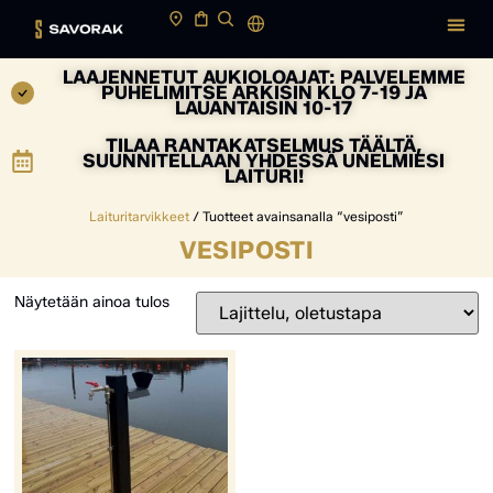
LAAJENNETUT AUKIOLOAJAT: PALVELEMME
PUHELIMITSE ARKISIN KLO 7-19 JA
LAUANTAISIN 10-17
TILAA RANTAKATSELMUS TÄÄLTÄ,
SUUNNITELLAAN YHDESSÄ UNELMIESI
LAITURI!
Laituritarvikkeet
/ Tuotteet avainsanalla “vesiposti”
VESIPOSTI
Näytetään ainoa tulos