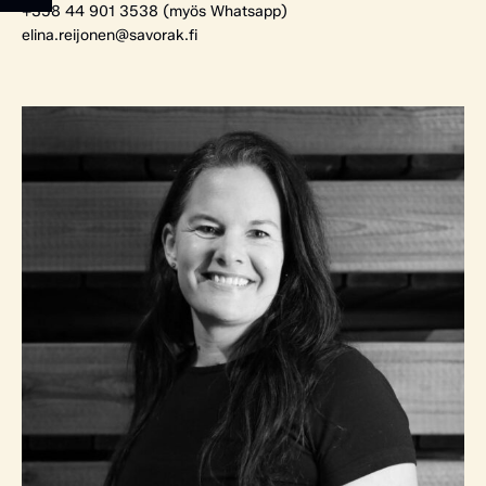
+358 44 901 3538 (myös Whatsapp)
elina.reijonen@savorak.fi