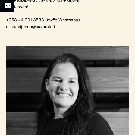
Asiakaspalvelu / Myynti / Markkinointi
i
Rantasalmi
+358 44 901 3538 (myös Whatsapp)
elina.reijonen@savorak.fi