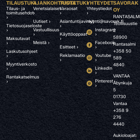
TILAUSTUKI
AJANKOHTAISTA
TUOTETUKI
YHTEYDET
SAVORAK
Tilaus- ja
Venetsialaiset
Varaosat
Yhteystiedot
OY
toimitusehdot
›
›
›
RANTASALM
›
Uutiset ›
Asiantuntijavinkit
myynti@savorak.fi
Teollisuustie
Tietosuojaseloste
›
Vastuullisuus
Instagram
›
2
›
Käyttöoppaat
›
58900
Maksutavat
›
Meistä ›
Facebook
›
Rantasalmi
Esitteet ›
›
+358 50
Laskutusohjeet
Reklamaatio
Youtube
›
589
›
›
Myyntiverkosto
4840
LinkedIn
›
›
VANTAA
Rantakatselmus
Pinterest
›
Åbynkuja
›
5
01730
Vantaa
+358 9
276
4440
Aukioloajat: