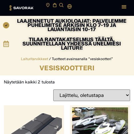
LAAJENNETUT AUKIOLOAJAT: PALVELEMME
PUHELIMITSE ARKISIN KLO 7-19 JA
LAUANTAISIN 10-17
TILAA RANTAKATSELMUS TÄÄLTÄ,
SUUNNITELLAAN YHDESSÄ UNELMIESI
LAITURI!
Laituritarvikkeet
/ Tuotteet avainsanalla “vesiskootteri”
VESISKOOTTERI
Näytetään kaikki 2 tulosta