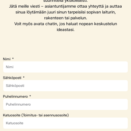
suunnitella yksilöllisesti.
Jätä meille viesti – asiantuntijamme ottaa yhteyttä ja auttaa
sinua löytämään juuri sinun tarpeisiisi sopivan laiturin,
rakenteen tai palvelun.
Voit myös avata chatin, jos haluat nopean keskustelun
ideastasi.
Nimi
Sähköposti
Puhelinnumero
Katuosoite (Toimitus- tai asennusosoite)