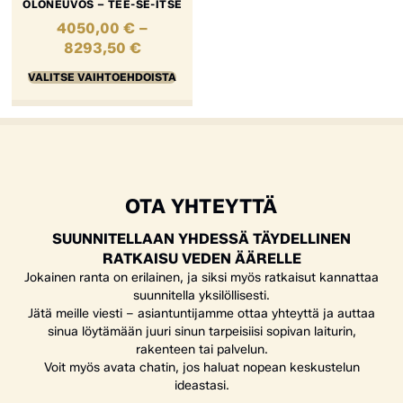
OLONEUVOS – TEE-SE-ITSE
4050,00
€
–
8293,50
€
VALITSE VAIHTOEHDOISTA
OTA YHTEYTTÄ
SUUNNITELLAAN YHDESSÄ TÄYDELLINEN
RATKAISU VEDEN ÄÄRELLE
Jokainen ranta on erilainen, ja siksi myös ratkaisut kannattaa
suunnitella yksilöllisesti.
Jätä meille viesti – asiantuntijamme ottaa yhteyttä ja auttaa
sinua löytämään juuri sinun tarpeisiisi sopivan laiturin,
rakenteen tai palvelun.
Voit myös avata chatin, jos haluat nopean keskustelun
ideastasi.