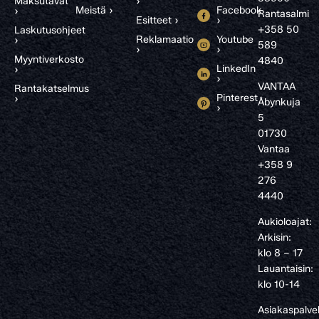
Maksutavat
›
Meistä ›
Facebook
›
Rantasalmi
Esitteet ›
›
+358 50
Laskutusohjeet
Reklamaatio
Youtube
›
589
›
›
Myyntiverkosto
4840
LinkedIn
›
›
VANTAA
Rantakatselmus
Pinterest
›
Åbynkuja
›
5
01730
Vantaa
+358 9
276
4440
Aukioloajat:
Arkisin:
klo 8 – 17
Lauantaisin:
klo 10-14
Asiakaspalve