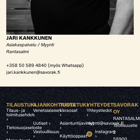
JARI KANKKUNEN
Asiakaspalvelu / Myynti
Rantasalmi
+358 50 589 4840 (myös Whatsapp)
jari.kankkunen@savorak.fi
TILAUSTUKI
AJANKOHTAISTA
TUOTETUKI
YHTEYDET
SAVORAK
Tilaus- ja
Venetsialaiset
Varaosat
Yhteystiedot
OY
toimitusehdot
›
›
›
RANTASALM
›
Uutiset ›
Asiantuntijavinkit
myynti@savorak.fi
Teollisuustie
Tietosuojaseloste
›
Vastuullisuus
Instagram
›
2
›
Käyttöoppaat
›
58900