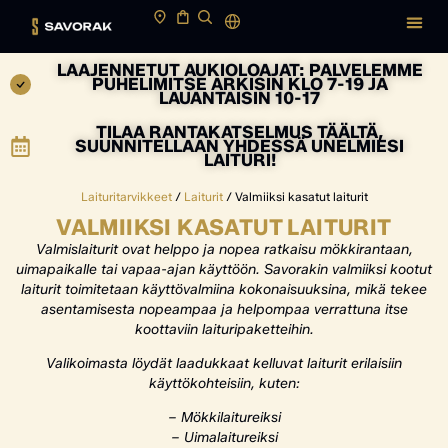
LAAJENNETUT AUKIOLOAJAT: PALVELEMME
PUHELIMITSE ARKISIN KLO 7-19 JA
LAUANTAISIN 10-17
TILAA RANTAKATSELMUS TÄÄLTÄ,
SUUNNITELLAAN YHDESSÄ UNELMIESI
LAITURI!
Laituritarvikkeet
/
Laiturit
/ Valmiiksi kasatut laiturit
VALMIIKSI KASATUT LAITURIT
Valmislaiturit ovat helppo ja nopea ratkaisu mökkirantaan,
uimapaikalle tai vapaa-ajan käyttöön. Savorakin valmiiksi kootut
laiturit toimitetaan käyttövalmiina kokonaisuuksina, mikä tekee
asentamisesta nopeampaa ja helpompaa verrattuna itse
koottaviin laituripaketteihin.
Valikoimasta löydät laadukkaat kelluvat laiturit erilaisiin
käyttökohteisiin, kuten:
– Mökkilaitureiksi
– Uimalaitureiksi