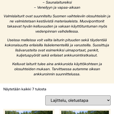
– Saunalaitureiksi
– Veneilyyn ja vapaa-aikaan
Valmislaiturit ovat suunniteltu Suomen vaihteleviin olosuhteisiin ja
ne valmistetaan kestävistä materiaaleista. Muoviponttonit
takaavat hyvän kelluvuuden ja vakaan käyttötuntuman myös
vedenpinnan vaihdellessa.
Useissa malleissa voit valita laiturin pituuden sekä täydentää
kokonaisuutta erilaisilla lisäelementeillä ja varusteilla. Suosittuja
lisävarusteita ovat esimerkiksi uimaportaat, penkit,
kuljetuspyörät sekä erilaiset ankkurointiratkaisut.
Kelluvat laiturit tulee aina ankkuroida käyttökohteen ja
olosuhteiden mukaan. Tarvittaessa autamme oikean
ankkuroinnin suunnittelussa.
Näytetään kaikki 7 tulosta