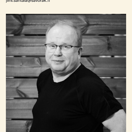
jimi.santala@savorak.fi