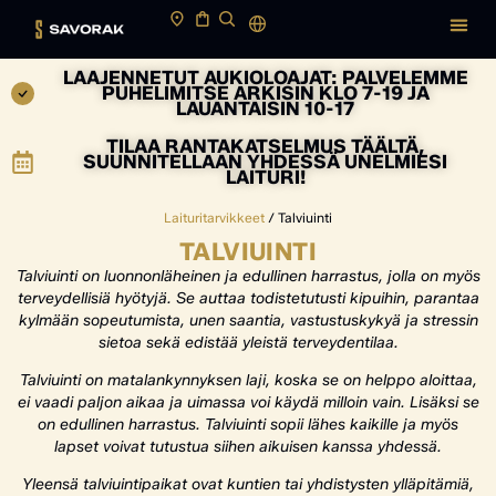
LAAJENNETUT AUKIOLOAJAT: PALVELEMME
PUHELIMITSE ARKISIN KLO 7-19 JA
LAUANTAISIN 10-17
TILAA RANTAKATSELMUS TÄÄLTÄ,
SUUNNITELLAAN YHDESSÄ UNELMIESI
LAITURI!
Laituritarvikkeet
/ Talviuinti
TALVIUINTI
Talviuinti on luonnonläheinen ja edullinen harrastus, jolla on myös
terveydellisiä hyötyjä. Se auttaa todistetutusti kipuihin, parantaa
kylmään sopeutumista, unen saantia, vastustuskykyä ja stressin
sietoa sekä edistää yleistä terveydentilaa.
Talviuinti on matalankynnyksen laji, koska se on helppo aloittaa,
ei vaadi paljon aikaa ja uimassa voi käydä milloin vain. Lisäksi se
on edullinen harrastus. Talviuinti sopii lähes kaikille ja myös
lapset voivat tutustua siihen aikuisen kanssa yhdessä.
Yleensä talviuintipaikat ovat kuntien tai yhdistysten ylläpitämiä,