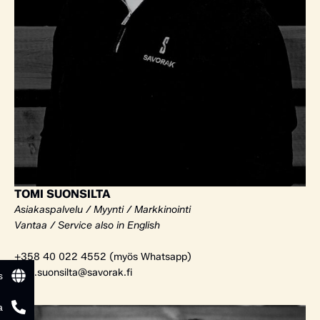
TOMI SUONSILTA
Asiakaspalvelu / Myynti / Markkinointi
Vantaa / Service also in English
+358 40 022 4552 (myös Whatsapp)
tomi.suonsilta@savorak.fi
s
a