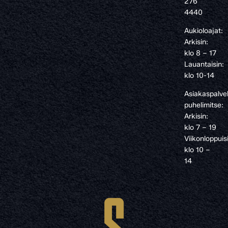
276
4440
Aukioloajat:
Arkisin:
klo 8 – 17
Lauantaisin:
klo 10-14
Asiakaspalve
puhelimitse:
Arkisin:
klo 7 – 19
Viikonloppuis
klo 10 –
14