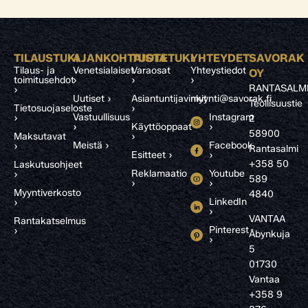
TILAUSTUKI
AJANKOHTAISTA
TUOTETUKI
YHTEYDET
SAVORAK
Tilaus- ja
Venetsialaiset
Varaosat
Yhteystiedot
OY
toimitusehdot
›
›
›
RANTASALM
›
Uutiset ›
Asiantuntijavinkit
myynti@savorak.fi
Teollisuustie
Tietosuojaseloste
›
Vastuullisuus
Instagram
›
2
›
Käyttöoppaat
›
58900
Maksutavat
›
Meistä ›
Facebook
›
Rantasalmi
Esitteet ›
›
+358 50
Laskutusohjeet
Reklamaatio
Youtube
›
589
›
›
Myyntiverkosto
4840
LinkedIn
›
›
VANTAA
Rantakatselmus
Pinterest
›
Åbynkuja
›
5
01730
Vantaa
+358 9