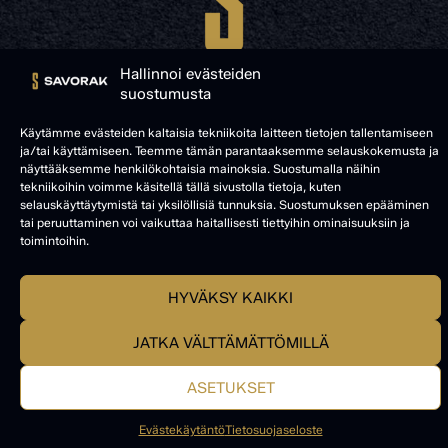
Hallinnoi evästeiden
suostumusta
Käytämme evästeiden kaltaisia tekniikoita laitteen tietojen tallentamiseen
ja/tai käyttämiseen. Teemme tämän parantaaksemme selauskokemusta ja
© SAVORAK 2025
näyttääksemme henkilökohtaisia mainoksia. Suostumalla näihin
tekniikoihin voimme käsitellä tällä sivustolla tietoja, kuten
selauskäyttäytymistä tai yksilöllisiä tunnuksia. Suostumuksen epääminen
tai peruuttaminen voi vaikuttaa haitallisesti tiettyihin ominaisuuksiin ja
toimintoihin.
HYVÄKSY KAIKKI
JATKA VÄLTTÄMÄTTÖMILLÄ
ASETUKSET
Evästekäytäntö
Tietosuojaseloste