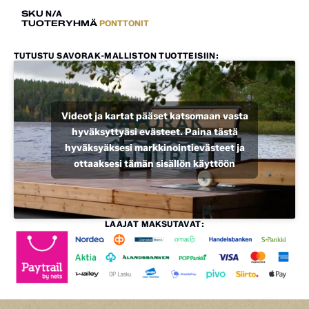
SKU
N/A
TUOTERYHMÄ
PONTTONIT
TUTUSTU SAVORAK-MALLISTON TUOTTEISIIN:
Videot ja kartat pääset katsomaan vasta
hyväksyttyäsi evästeet. Paina tästä
hyväksyäksesi markkinointievästeet ja
ottaaksesi tämän sisällön käyttöön
LAAJAT MAKSUTAVAT: