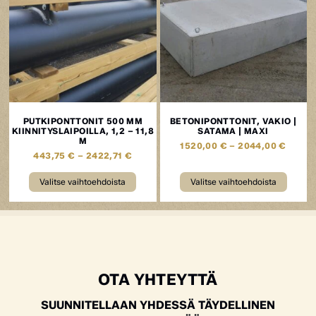
PUTKIPONTTONIT 500 MM
BETONIPONTTONIT, VAKIO |
KIINNITYSLAIPOILLA, 1,2 – 11,8
SATAMA | MAXI
M
1520,00
€
–
2044,00
€
443,75
€
–
2422,71
€
Valitse vaihtoehdoista
Valitse vaihtoehdoista
OTA YHTEYTTÄ
SUUNNITELLAAN YHDESSÄ TÄYDELLINEN