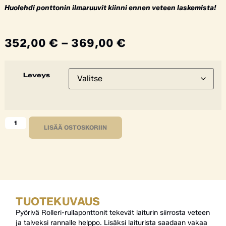
Huolehdi ponttonin ilmaruuvit kiinni ennen veteen laskemista!
352,00
€
–
369,00
€
Leveys
LISÄÄ OSTOSKORIIN
TUOTEKUVAUS
Pyörivä Rolleri-rullaponttonit tekevät laiturin siirrosta veteen
ja talveksi rannalle helppo. Lisäksi laiturista saadaan vakaa