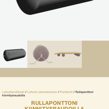
Laituritarvikkeet
/
Laiturin rakentaminen
/
Ponttonit
/ Rullaponttoni
kiinnitysraudoilla
RULLAPONTTONI
KIINNITYSRAUDOILLA