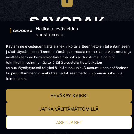
Hallinnoi evästeiden
suostumusta
© SAVORAK 2025
Käytämme evästeiden kaltaisia tekniikoita laitteen tietojen tallentamiseen
ja/tai käyttämiseen. Teemme tämän parantaaksemme selauskokemusta ja
näyttääksemme henkilökohtaisia mainoksia. Suostumalla näihin
tekniikoihin voimme käsitellä tällä sivustolla tietoja, kuten
selauskäyttäytymistä tai yksilöllisiä tunnuksia. Suostumuksen epääminen
tai peruuttaminen voi vaikuttaa haitallisesti tiettyihin ominaisuuksiin ja
toimintoihin.
HYVÄKSY KAIKKI
JATKA VÄLTTÄMÄTTÖMILLÄ
ASETUKSET