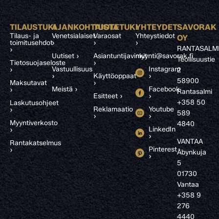
TILAUSTUKI
AJANKOHTAISTA
TUOTETUKI
YHTEYDET
SAVORAK
Tilaus- ja
Venetsialaiset
Varaosat
Yhteystiedot
OY
toimitusehdot
›
›
›
RANTASALM
›
Uutiset ›
Asiantuntijavinkit
myynti@savorak.fi
Teollisuustie
Tietosuojaseloste
›
Vastuullisuus
Instagram
›
2
›
Käyttöoppaat
›
58900
Maksutavat
›
Meistä ›
Facebook
›
Rantasalmi
Esitteet ›
›
+358 50
Laskutusohjeet
Reklamaatio
Youtube
›
589
›
›
Myyntiverkosto
4840
LinkedIn
›
›
VANTAA
Rantakatselmus
Pinterest
›
Åbynkuja
›
5
01730
Vantaa
+358 9
276
4440