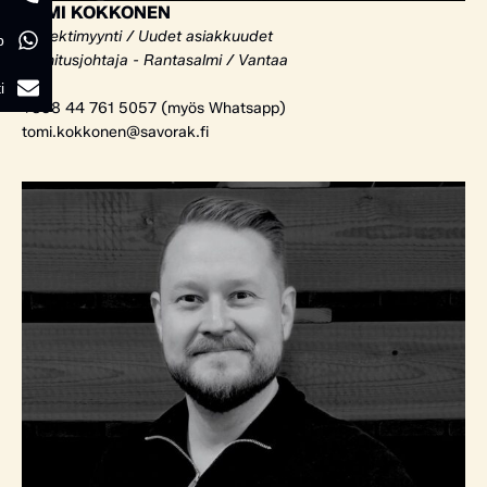
TOMI KOKKONEN
Projektimyynti / Uudet asiakkuudet
p
Toimitusjohtaja - Rantasalmi / Vantaa
i
+358 44 761 5057 (myös Whatsapp)
tomi.kokkonen@savorak.fi