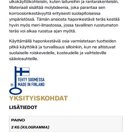
ulkokäyttökohteisiin, kuten laitureihin ja rantarakenteisiin.
Materiaali sisältää molybdeenia, joka parantaa sen
korroosionkestävyyttä erityisesti suolapitoisessa
ympäristössä. Tämän ansiosta haponkestävä teräs kestää
hyvin myös meri-ilmastossa, jossa tavallinen ruostumaton
teräs voi alkaa ruostua ajan myötä.
Käyttämällä haponkestäviä osia varmistetaan tuotteiden
pitkä käyttöikä ja turvallisuus silloinkin, kun ne altistuvat
suolaiselle roiskevedelle, kosteudelle ja vaihteleville
sääolosuhteille.
YKSITYISKOHDAT
LISÄTIEDOT
PAINO
2 KG (KILOGRAMMA)