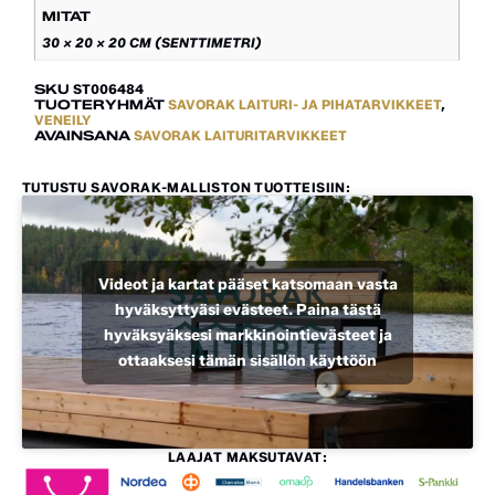
MITAT
30 × 20 × 20 CM (SENTTIMETRI)
SKU
ST006484
TUOTERYHMÄT
SAVORAK LAITURI- JA PIHATARVIKKEET
,
VENEILY
AVAINSANA
SAVORAK LAITURITARVIKKEET
TUTUSTU SAVORAK-MALLISTON TUOTTEISIIN:
Videot ja kartat pääset katsomaan vasta
hyväksyttyäsi evästeet. Paina tästä
hyväksyäksesi markkinointievästeet ja
ottaaksesi tämän sisällön käyttöön
LAAJAT MAKSUTAVAT: