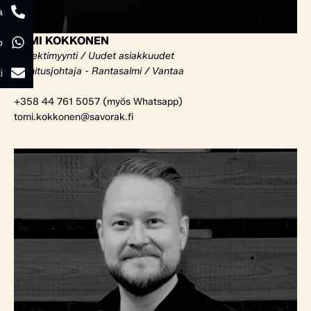
a
TOMI KOKKONEN
p
Projektimyynti / Uudet asiakkuudet
Toimitusjohtaja - Rantasalmi / Vantaa
i
+358 44 761 5057 (myös Whatsapp)
tomi.kokkonen@savorak.fi