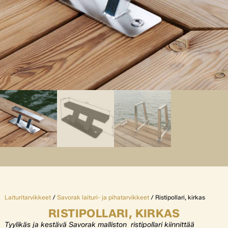
Laituritarvikkeet
/
Savorak laituri- ja pihatarvikkeet
/ Ristipollari, kirkas
RISTIPOLLARI, KIRKAS
Tyylikäs ja kestävä Savorak malliston ristipollari kiinnittää