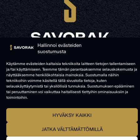
Hallinnoi evästeiden
suostumusta
© SAVORAK 2025
Käytämme evästeiden kaltaisia tekniikoita laitteen tietojen tallentamiseen
ja/tai käyttämiseen. Teemme tämän parantaaksemme selauskokemusta ja
näyttääksemme henkilökohtaisia mainoksia. Suostumalla näihin
tekniikoihin voimme käsitellä tällä sivustolla tietoja, kuten
selauskäyttäytymistä tai yksilöllisiä tunnuksia. Suostumuksen epääminen
tai peruuttaminen voi vaikuttaa haitallisesti tiettyihin ominaisuuksiin ja
toimintoihin.
HYVÄKSY KAIKKI
JATKA VÄLTTÄMÄTTÖMILLÄ