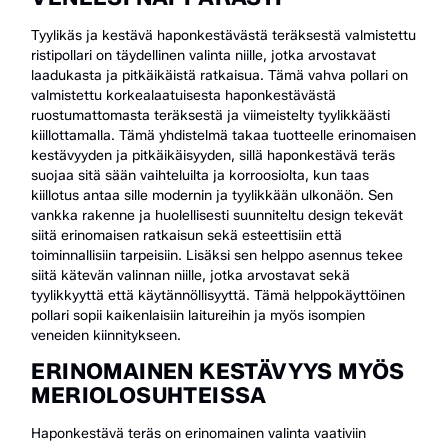
Tyylikäs ja kestävä haponkestävästä teräksestä valmistettu
ristipollari on täydellinen valinta niille, jotka arvostavat
laadukasta ja pitkäikäistä ratkaisua. Tämä vahva pollari on
valmistettu korkealaatuisesta haponkestävästä
ruostumattomasta teräksestä ja viimeistelty tyylikkäästi
kiillottamalla. Tämä yhdistelmä takaa tuotteelle erinomaisen
kestävyyden ja pitkäikäisyyden, sillä haponkestävä teräs
suojaa sitä sään vaihteluilta ja korroosiolta, kun taas
kiillotus antaa sille modernin ja tyylikkään ulkonäön. Sen
vankka rakenne ja huolellisesti suunniteltu design tekevät
siitä erinomaisen ratkaisun sekä esteettisiin että
toiminnallisiin tarpeisiin. Lisäksi sen helppo asennus tekee
siitä kätevän valinnan niille, jotka arvostavat sekä
tyylikkyyttä että käytännöllisyyttä. Tämä helppokäyttöinen
pollari sopii kaikenlaisiin laitureihin ja myös isompien
veneiden kiinnitykseen.
ERINOMAINEN KESTÄVYYS MYÖS
MERIOLOSUHTEISSA
Haponkestävä teräs on erinomainen valinta vaativiin