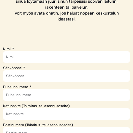
sinua löytämään juuri sinun tarpeisiisi sopivan laiturin,
rakenteen tai palvelun.
Voit myös avata chatin, jos haluat nopean keskustelun
ideastasi.
Nimi
Sähköposti
Puhelinnumero
Katuosoite (Toimitus- tai asennusosoite)
Postinumero (Toimitus- tai asennusosoite)