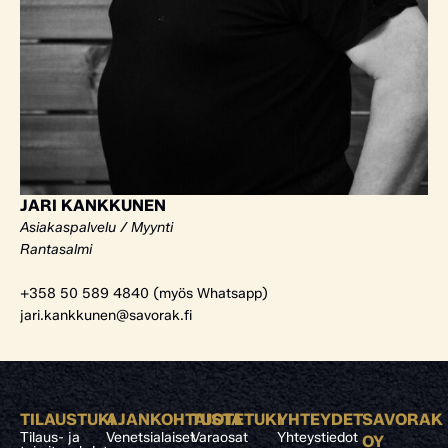
JARI KANKKUNEN
Asiakaspalvelu / Myynti
Rantasalmi
+358 50 589 4840 (myös Whatsapp)
jari.kankkunen@savorak.fi
TILAUSTUKI
AJANKOHTAISTA
TUOTETUKI
YHTEYDET
SAVORAK
Tilaus- ja
Venetsialaiset
Varaosat
Yhteystiedot
OY