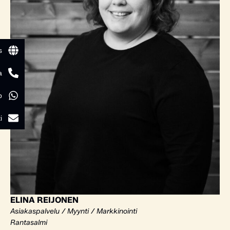
s
a
p
i
ELINA REIJONEN
Asiakaspalvelu / Myynti / Markkinointi
Rantasalmi