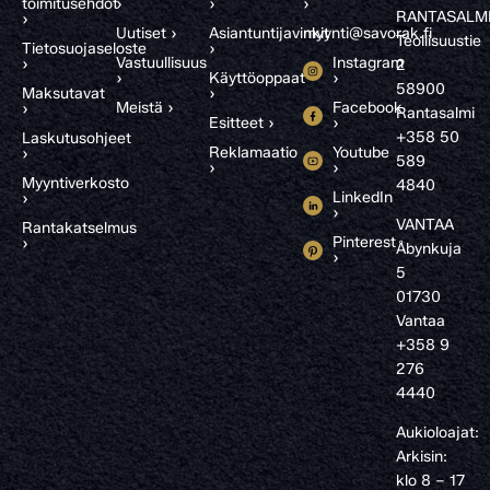
toimitusehdot
›
›
›
RANTASALM
›
Uutiset ›
Asiantuntijavinkit
myynti@savorak.fi
Teollisuustie
Tietosuojaseloste
›
Vastuullisuus
Instagram
›
2
›
Käyttöoppaat
›
58900
Maksutavat
›
Meistä ›
Facebook
›
Rantasalmi
Esitteet ›
›
+358 50
Laskutusohjeet
Reklamaatio
Youtube
›
589
›
›
Myyntiverkosto
4840
LinkedIn
›
›
VANTAA
Rantakatselmus
Pinterest
›
Åbynkuja
›
5
01730
Vantaa
+358 9
276
4440
Aukioloajat:
Arkisin:
klo 8 – 17