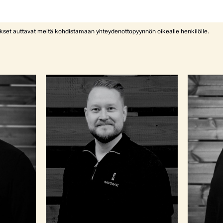
ykset auttavat meitä kohdistamaan yhteydenottopyynnön oikealle henkilölle.