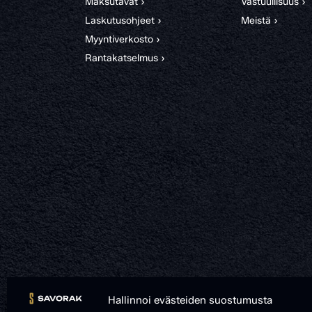
Maksutavat ›
Vastuullisuus ›
Laskutusohjeet ›
Meistä ›
Myyntiverkosto ›
Rantakatselmus ›
Hallinnoi evästeiden suostumusta