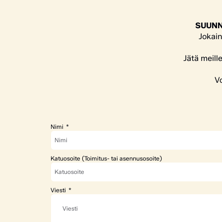
SUUNN
Jokain
Jätä meill
Vo
Nimi
Katuosoite (Toimitus- tai asennusosoite)
Viesti