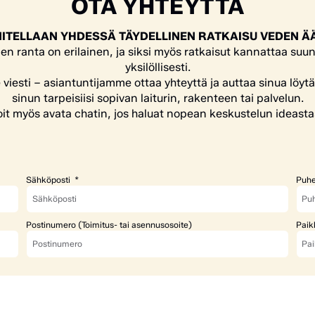
OTA YHTEYTTÄ
ITELLAAN YHDESSÄ TÄYDELLINEN RATKAISU VEDEN Ä
en ranta on erilainen, ja siksi myös ratkaisut kannattaa suun
yksilöllisesti.
e viesti – asiantuntijamme ottaa yhteyttä ja auttaa sinua löyt
sinun tarpeisiisi sopivan laiturin, rakenteen tai palvelun.
it myös avata chatin, jos haluat nopean keskustelun ideasta
Sähköposti
Puhe
Postinumero (Toimitus- tai asennusosoite)
Paik