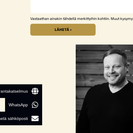
Vastaathan ainakin tähdellä merkittyihin kohtiin. Muut kysym
LÄHETÄ ›
 rantakatselmus
WhatsApp
etä sähköposti