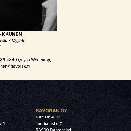
ANKKUNEN
velu / Myynti
i
89 4840 (myös Whatsapp)
unen@savorak.fi
SAVORAK OY
RANTASALMI
Teollisuustie 2
.fi
58900 Rantasalmi