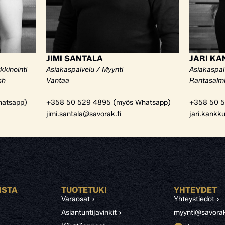
JIMI SANTALA
JARI K
kkinointi
Asiakaspalvelu / Myynti
Asiakaspal
sh
Vantaa
Rantasalm
atsapp)
+358 50 529 4895 (myös Whatsapp)
+358 50 5
jimi.santala@savorak.fi
jari.kankk
ISTA
TUOTETUKI
YHTEYDET
Varaosat ›
Yhteystiedot ›
Asiantuntijavinkit ›
myynti@savorak