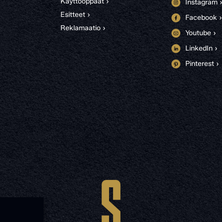
Käyttöoppaat ›
Instagram 
Esitteet ›
Facebook ›
Reklamaatio ›
Youtube ›
LinkedIn ›
Pinterest ›