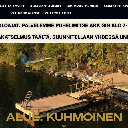
EAT JA TYYLIT
ASIAKASTARINAT
SAVORAK DESIGN
AMMATTILAIS
VERKKOKAUPPA
YHTEYSTIEDOT
LOAJAT: PALVELEMME PUHELIMITSE ARKISIN KLO 7-1
AKATSELMUS TÄÄLTÄ, SUUNNITELLAAN YHDESSÄ UNEL
ALUE: KUHMOINEN