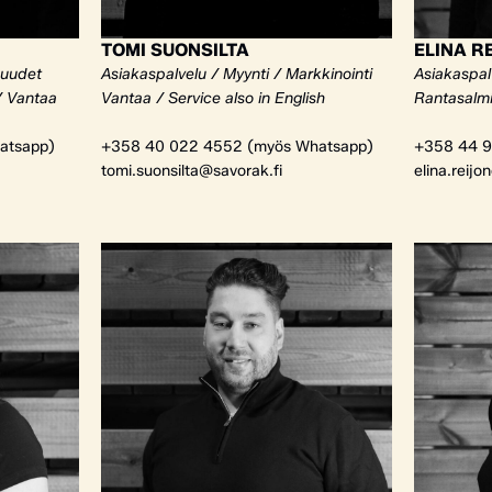
TOMI SUONSILTA
ELINA R
kuudet
Asiakaspalvelu / Myynti / Markkinointi
Asiakaspalv
/ Vantaa
Vantaa / Service also in English
Rantasalm
atsapp)
+358 40 022 4552 (myös Whatsapp)
+358 44 9
tomi.suonsilta@savorak.fi
elina.reijo