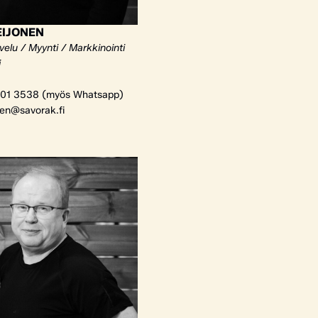
EIJONEN
elu / Myynti / Markkinointi
i
01 3538 (myös Whatsapp)
nen@savorak.fi