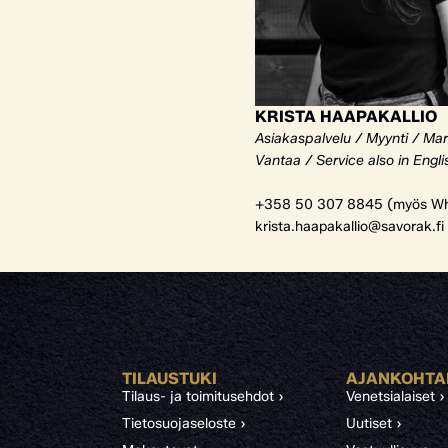
KRISTA HAAPAKALLIO
Asiakaspalvelu / Myynti / Mar
Vantaa / Service also in Engli
+358 50 307 8845 (myös Wh
krista.haapakallio@savorak.fi
TILAUSTUKI
AJANKOHTA
Tilaus- ja toimitusehdot ›
Venetsialaiset ›
Tietosuojaseloste ›
Uutiset ›