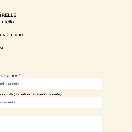
ÄRELLE
nitella
ämään juuri
si.
linnumero
kakunta (Toimitus- tai asennusosoite)