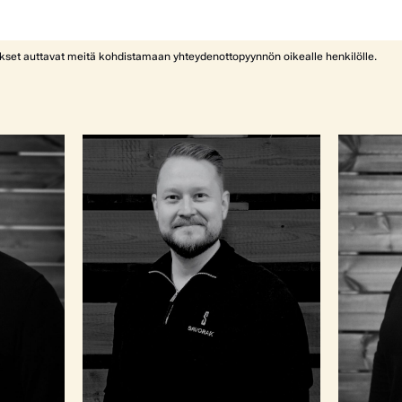
ykset auttavat meitä kohdistamaan yhteydenottopyynnön oikealle henkilölle.