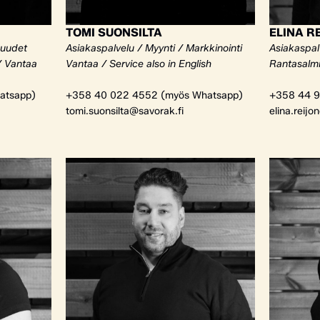
TOMI SUONSILTA
ELINA R
kuudet
Asiakaspalvelu / Myynti / Markkinointi
Asiakaspalv
/ Vantaa
Vantaa / Service also in English
Rantasalm
atsapp)
+358 40 022 4552 (myös Whatsapp)
+358 44 9
tomi.suonsilta@savorak.fi
elina.reijo