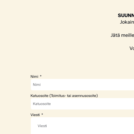
SUUNN
Jokain
Jätä meill
Vo
Nimi
Katuosoite (Toimitus- tai asennusosoite)
Viesti