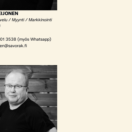
EIJONEN
elu / Myynti / Markkinointi
i
01 3538 (myös Whatsapp)
nen@savorak.fi