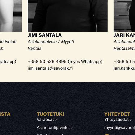
JIMI SANTALA
JARI K
kkinointi
Asiakaspalvelu / Myynti
Asiakaspal
sh
Vantaa
Rantasalm
atsapp)
+358 50 529 4895 (myös Whatsapp)
+358 50 5
jimi.santala@savorak.fi
jari.kankk
ISTA
TUOTETUKI
YHTEYDET
Varaosat ›
Yhteystiedot ›
Asiantuntijavinkit ›
myynti@savorak