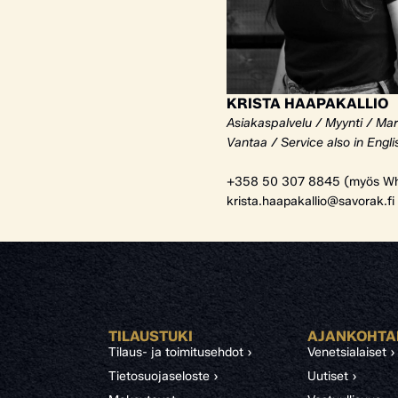
KRISTA HAAPAKALLIO
Asiakaspalvelu / Myynti / Mar
Vantaa / Service also in Engli
+358 50 307 8845 (myös Wh
krista.haapakallio@savorak.fi
TILAUSTUKI
AJANKOHTA
Tilaus- ja toimitusehdot ›
Venetsialaiset ›
Tietosuojaseloste ›
Uutiset ›