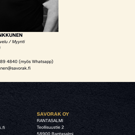
ANKKUNEN
velu / Myynti
i
89 4840 (myös Whatsapp)
unen@savorak.fi
SAVORAK OY
RANTASALMI
Teollisuustie 2
.fi
58900 Rantasalmi