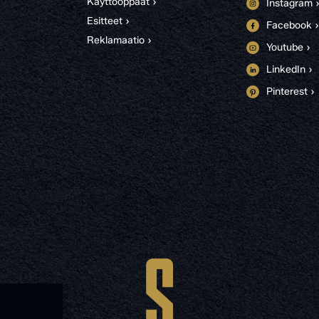
Käyttöoppaat ›
Instagram 
Esitteet ›
Facebook ›
Reklamaatio ›
Youtube ›
LinkedIn ›
Pinterest ›