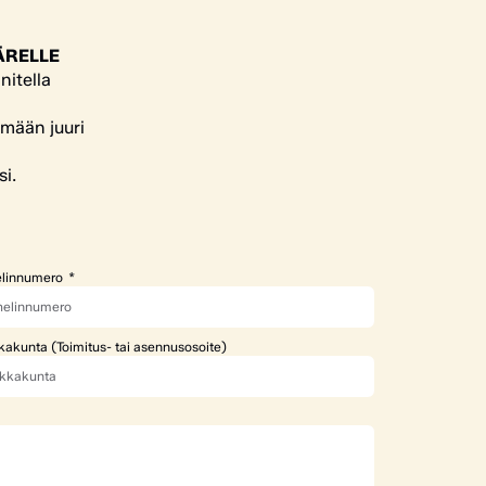
ÄRELLE
nitella
ämään juuri
si.
linnumero
kakunta (Toimitus- tai asennusosoite)