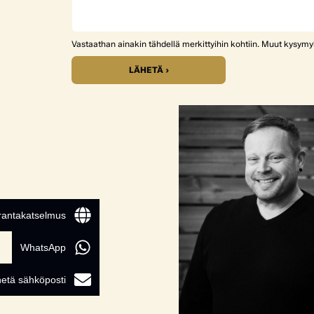
Vastaathan ainakin tähdellä merkittyihin kohtiin. Muut kysym
LÄHETÄ ›
 rantakatselmus
WhatsApp
etä sähköposti