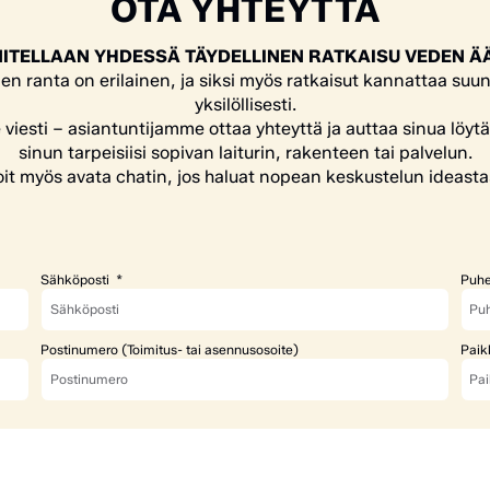
OTA YHTEYTTÄ
ITELLAAN YHDESSÄ TÄYDELLINEN RATKAISU VEDEN Ä
en ranta on erilainen, ja siksi myös ratkaisut kannattaa suun
yksilöllisesti.
e viesti – asiantuntijamme ottaa yhteyttä ja auttaa sinua löyt
sinun tarpeisiisi sopivan laiturin, rakenteen tai palvelun.
it myös avata chatin, jos haluat nopean keskustelun ideasta
Sähköposti
Puhe
Postinumero (Toimitus- tai asennusosoite)
Paik