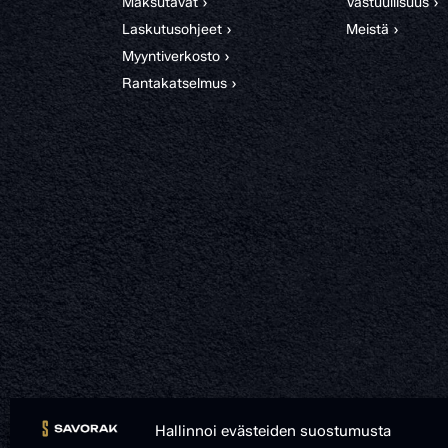
Maksutavat ›
Vastuullisuus ›
Laskutusohjeet ›
Meistä ›
Myyntiverkosto ›
Rantakatselmus ›
Hallinnoi evästeiden suostumusta