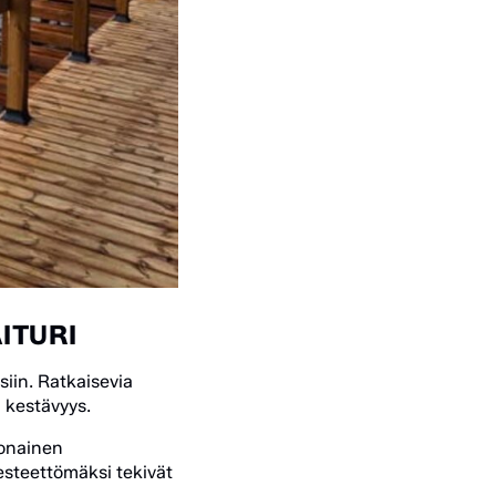
ITURI
siin. Ratkaisevia
a kestävyys.
konainen
 esteettömäksi tekivät