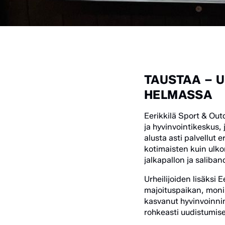
TAUSTAA – 
HELMASSA
Eerikkilä Sport & Ou
ja hyvinvointikeskus,
alusta asti palvellut 
kotimaisten kuin ulko
jalkapallon ja saliban
Urheilijoiden lisäksi E
majoituspaikan, monip
kasvanut hyvinvoinnin
rohkeasti uudistumis