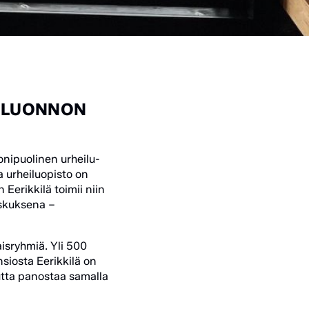
S LUONNON
nipuolinen urheilu-
a urheiluopisto on
Eerikkilä toimii niin
eskuksena –
aisryhmiä. Yli 500
siosta Eerikkilä on
utta panostaa samalla