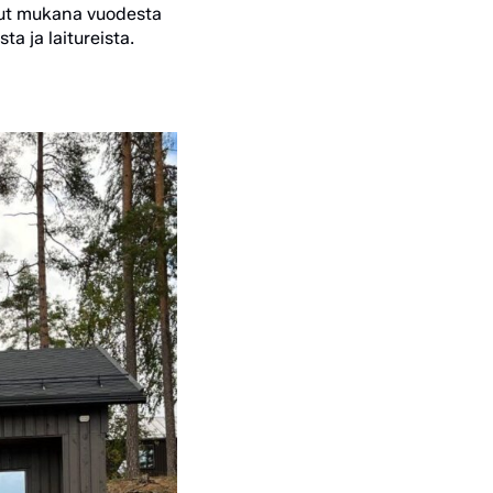
llut mukana vuodesta
a ja laitureista.