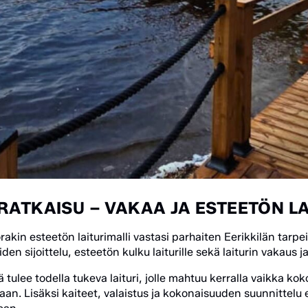
RATKAISU – VAKAA JA ESTEETÖN LA
akin esteetön laiturimalli vastasi parhaiten Eerikkilän tarpei
aiden sijoittelu, esteetön kulku laiturille sekä laiturin vakaus j
 tulee todella tukeva laituri, jolle mahtuu kerralla vaikka ko
aan. Lisäksi kaiteet, valaistus ja kokonaisuuden suunnittelu