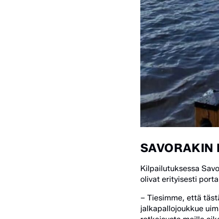
SAVORAKIN 
Kilpailutuksessa Savor
olivat erityisesti port
– Tiesimme, että tästä
jalkapallojoukkue uim