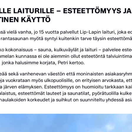
LE LAITURILLE – ESTEETTÖMYYS JA
INEN KÄYTTÖ
sä vielä vanha, jo 15 vuotta palvellut Lip-Lapin laituri, joka ed
rantasaunan myötä syntyi kuitenkin tarve täysin esteettömäll
o kokonaisuus – sauna, kulkuväylät ja laituri – palvelee est
ammelan kunnassa ei ole aiemmin ollut esteetöntä talviuintima
, jonka halusimme korjata, Petri kertoo.
eää sekä vanhenevan väestön että moninaisten asiakasryhm
ja vuokrataan myös ulkopuolisille, on erityisen arvokasta, et
 järven elämyksen. Esteettömyys on huomioitu tarkkaan kaikk
valaistus, esteettömät lauteet ja saunatilat, pyörätuolilla kul
naulakoiden korkeudet ja suihkut on suunniteltu yhdessä asi