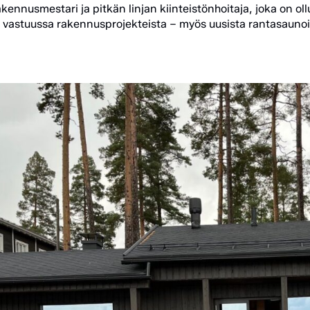
akennusmestari ja pitkän linjan kiinteistönhoitaja, joka on o
 vastuussa rakennusprojekteista – myös uusista rantasaunoist