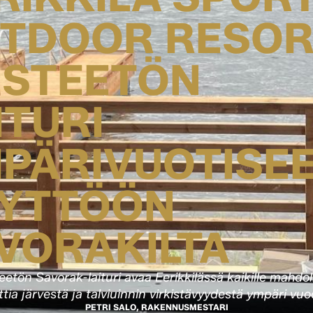
TDOOR RESOR
ESTEETÖN
ITURI
PÄRIVUOTISE
YTTÖÖN
VORAKILTA
eetön Savorak-laituri avaa Eerikkilässä kaikille mahdo
tia järvestä ja talviuinnin virkistävyydestä ympäri vu
PETRI SALO, RAKENNUSMESTARI