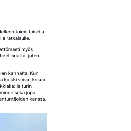
elleen toimii toisella
e ratkaisulle.
eettömästi myös
hdollisuutta, joten
ien kannalta. Kun
tä kaikki voivat kokea
ialla: laiturin
keminen sekä jopa
antuntijoiden kanssa.