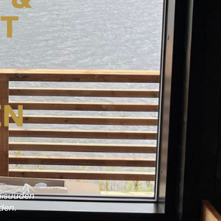
T
EN
llisuuden
oden.