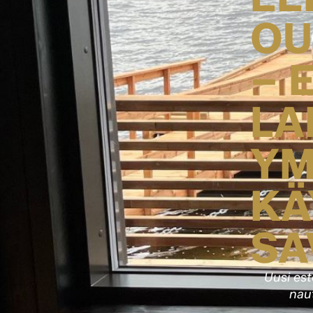
OU
– 
LA
YM
KÄ
SA
Uusi est
naut