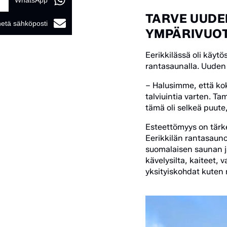
WhatsApp
TARVE UUDEL
etä sähköposti
YMPÄRIVUOT
Eerikkilässä oli käytös
rantasaunalla. Uuden 
– Halusimme, että kok
talviuintia varten. T
tämä oli selkeä puute
Esteettömyys on tärk
Eerikkilän rantasauno
suomalaisen saunan ja
kävelysilta, kaiteet, 
yksityiskohdat kuten 