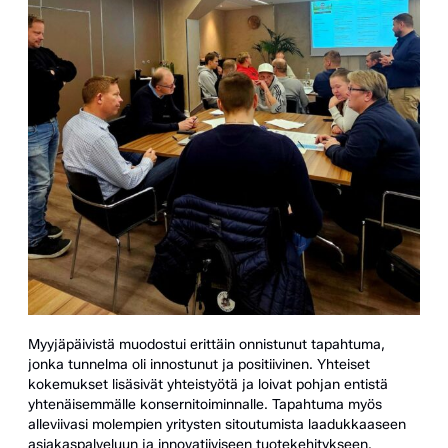
Myyjäpäivistä muodostui erittäin onnistunut tapahtuma,
jonka tunnelma oli innostunut ja positiivinen. Yhteiset
kokemukset lisäsivät yhteistyötä ja loivat pohjan entistä
yhtenäisemmälle konsernitoiminnalle. Tapahtuma myös
alleviivasi molempien yritysten sitoutumista laadukkaaseen
asiakaspalveluun ja innovatiiviseen tuotekehitykseen.