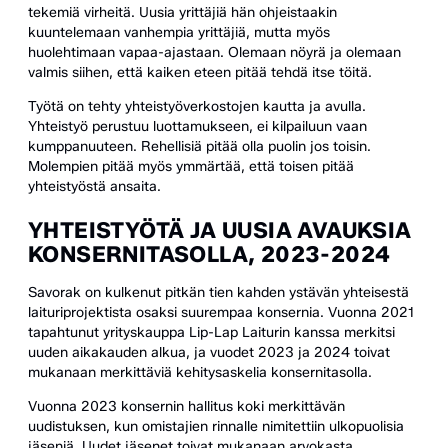
tekemiä virheitä. Uusia yrittäjiä hän ohjeistaakin
kuuntelemaan vanhempia yrittäjiä, mutta myös
huolehtimaan vapaa-ajastaan. Olemaan nöyrä ja olemaan
valmis siihen, että kaiken eteen pitää tehdä itse töitä.
Työtä on tehty yhteistyöverkostojen kautta ja avulla.
Yhteistyö perustuu luottamukseen, ei kilpailuun vaan
kumppanuuteen. Rehellisiä pitää olla puolin jos toisin.
Molempien pitää myös ymmärtää, että toisen pitää
yhteistyöstä ansaita.
YHTEISTYÖTÄ JA UUSIA AVAUKSIA
KONSERNITASOLLA, 2023-2024
Savorak on kulkenut pitkän tien kahden ystävän yhteisestä
laituriprojektista osaksi suurempaa konsernia. Vuonna 2021
tapahtunut yrityskauppa Lip-Lap Laiturin kanssa merkitsi
uuden aikakauden alkua, ja vuodet 2023 ja 2024 toivat
mukanaan merkittäviä kehitysaskelia konsernitasolla.
Vuonna 2023 konsernin hallitus koki merkittävän
uudistuksen, kun omistajien rinnalle nimitettiin ulkopuolisia
jäseniä. Uudet jäsenet toivat mukanaan arvokasta