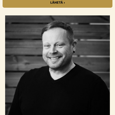
LÄHETÄ ›