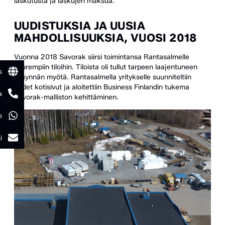
laskutusta ja laskujen maksua.
UUDISTUKSIA JA UUSIA
MAHDOLLISUUKSIA, VUOSI 2018
Vuonna 2018 Savorak siirsi toimintansa Rantasalmelle
suurempiin tiloihin. Tiloista oli tullut tarpeen laajentuneen
s
kysynnän myötä. Rantasalmella yritykselle suunniteltiin
uudet kotisivut ja aloitettiin Business Finlandin tukema
a
Savorak-malliston kehittäminen.
p
i