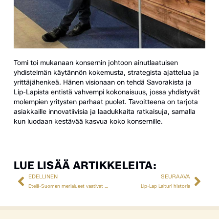
Tomi toi mukanaan konsernin johtoon ainutlaatuisen
yhdistelmän käytännön kokemusta, strategista ajattelua ja
yrittäjähenkeä. Hänen visionaan on tehdä Savorakista ja
Lip-Lapista entistä vahvempi kokonaisuus, jossa yhdistyvät
molempien yritysten parhaat puolet. Tavoitteena on tarjota
asiakkaille innovatiivisia ja laadukkaita ratkaisuja, samalla
kun luodaan kestävää kasvua koko konsernille.
LUE LISÄÄ ARTIKKELEITA:
EDELLINEN
SEURAAVA
Etelä-Suomen merialueet vaativat vankan laiturin ja korkean rantakiinnityksen
Lip-Lap Laituri historia