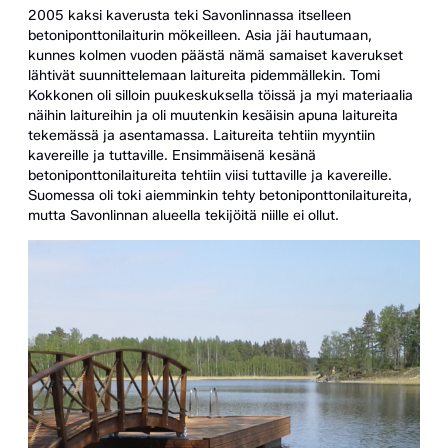
2005 kaksi kaverusta teki Savonlinnassa itselleen
betoniponttonilaiturin mökeilleen. Asia jäi hautumaan,
kunnes kolmen vuoden päästä nämä samaiset kaverukset
lähtivät suunnittelemaan laitureita pidemmällekin. Tomi
Kokkonen oli silloin puukeskuksella töissä ja myi materiaalia
näihin laitureihin ja oli muutenkin kesäisin apuna laitureita
tekemässä ja asentamassa. Laitureita tehtiin myyntiin
kavereille ja tuttaville. Ensimmäisenä kesänä
betoniponttonilaitureita tehtiin viisi tuttaville ja kavereille.
Suomessa oli toki aiemminkin tehty betoniponttonilaitureita,
mutta Savonlinnan alueella tekijöitä niille ei ollut.