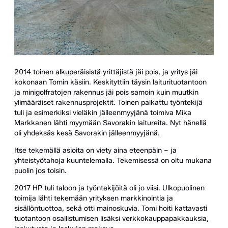
2014 toinen alkuperäisistä yrittäjistä jäi pois, ja yritys jäi
kokonaan Tomin käsiin. Keskityttiin täysin laiturituotantoon
ja minigolfratojen rakennus jäi pois samoin kuin muutkin
ylimääräiset rakennusprojektit. Toinen palkattu työntekijä
tuli ja esimerkiksi vieläkin jälleenmyyjänä toimiva Mika
Markkanen lähti myymään Savorakin laitureita. Nyt hänellä
oli yhdeksäs kesä Savorakin jälleenmyyjänä.
Itse tekemällä asioita on viety aina eteenpäin – ja
yhteistyötahoja kuuntelemalla. Tekemisessä on oltu mukana
puolin jos toisin.
2017 HP tuli taloon ja työntekijöitä oli jo viisi. Ulkopuolinen
toimija lähti tekemään yrityksen markkinointia ja
sisällöntuottoa, sekä otti mainoskuvia. Tomi hoiti kattavasti
tuotantoon osallistumisen lisäksi verkkokauppapakkauksia,