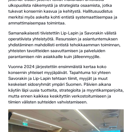
ulkopuolista näkemystä ja strategista osaamista, jotka
tukevat konsernin kasvua ja kehitystä. Hallitusuudistus
merkitsi myös askelta kohti entistä systemaattisempaa ja
ammattimaisempaa toimintaa.
Samanaikaisesti tiivistettiin Lip-Lapin ja Savorakin välistä
operatiivista yhteistyötä. Resurssien ja asiantuntemuksen
yhdistäminen mahdollisti entistä tehokkaamman toiminnan,
yhteisten tavoitteiden saavuttamisen ja palveluiden
parantamisen niin asiakkaille kuin jälleenmyyjille.
Vuonna 2024 järjestettiin ensimmäistä kertaa koko
konsernin yhteiset myyjäpäivät. Tapahtuma toi yhteen
Savorakin ja Lip-Lapin tehtaan tiimit, myyjät ja muut
keskeiset sidosryhmät ympäri Suomen. Päivien aikana
käytiin läpi uusia tuotteita, strategioita ja myyntikampanjoita,
mutta ennen kaikkea keskityttiin verkostoitumiseen ja
tiimien välisten suhteiden vahvistamiseen.