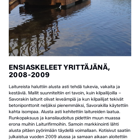
ENSIASKELEET YRITTÄJÄNÄ,
2008-2009
Laitureista haluttiin alusta asti tehdä tukevia, vakaita ja
kestäviä. Mallit suunniteltiin eri tavoin, kuin kilpailijoilla –
Savorakin laiturit olivat leveämpiä ja kun kilpailijat tekivät
betoniponttonit neljäksi pienemmäksi, Savorakilla käytettiin
kahta isompaa. Alusta asti kehitettiin laitureiden laatua.
Runkopaksuus ja kansilaudoitus pidettiin muun muassa
erona muihin Laiturifirmoihin. Samoin markkinointi lähti
alusta pitäen pyörimään täydellä voimallaan. Kotisivut saatiin
julkaistua vuoden 2009 alussa ja samaan aikaan aloitettiin