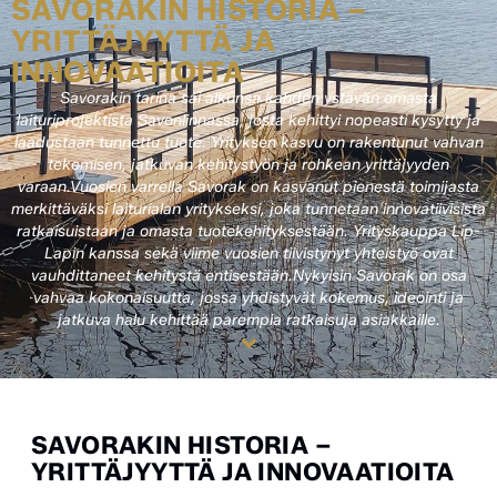
SAVORAKIN HISTORIA –
YRITTÄJYYTTÄ JA
INNOVAATIOITA
Savorakin tarina sai alkunsa kahden ystävän omasta
laituriprojektista Savonlinnassa, josta kehittyi nopeasti kysytty ja
laadustaan tunnettu tuote. Yrityksen kasvu on rakentunut vahvan
tekemisen, jatkuvan kehitystyön ja rohkean yrittäjyyden
varaan.Vuosien varrella Savorak on kasvanut pienestä toimijasta
merkittäväksi laiturialan yritykseksi, joka tunnetaan innovatiivisista
ratkaisuistaan ja omasta tuotekehityksestään. Yrityskauppa Lip-
Lapin kanssa sekä viime vuosien tiivistynyt yhteistyö ovat
vauhdittaneet kehitystä entisestään.Nykyisin Savorak on osa
vahvaa kokonaisuutta, jossa yhdistyvät kokemus, ideointi ja
jatkuva halu kehittää parempia ratkaisuja asiakkaille.
SAVORAKIN HISTORIA –
YRITTÄJYYTTÄ JA INNOVAATIOITA