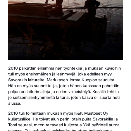
2010 palkattiin ensimmäinen työntekijä ja mukaan kuvioihin
tuli myös ensimmäinen jälleenmyyjä, joka edelleen myy
Savorakin laitureita. Markkasen Jorma Kuopion seudulta.
Hän on myös suunnittelija, joten hänen kanssaan pohdittiin
paljon eri laiturimalleja ja niiden viimeistelyä. Kesällä tehtiin
jo seitsemisenkymmentä laituria, joten kasvu oli suurta heti
alussa.
2010 tuli toimintaan mukaan myös K&K Mustoset Oy
kuljetusliike. He toivat alun perin jotain puita Savorakille ja
Tomi seurasi, miten taitavasti kuljettaja Ykä pyöritteli autoa
pihassa. Tuli puheeksi, voisivatko he ottaa hoitaakseen