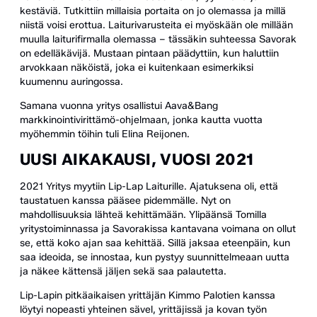
kestäviä. Tutkittiin millaisia portaita on jo olemassa ja millä
niistä voisi erottua. Laiturivarusteita ei myöskään ole millään
muulla laiturifirmalla olemassa – tässäkin suhteessa Savorak
on edelläkävijä. Mustaan pintaan päädyttiin, kun haluttiin
arvokkaan näköistä, joka ei kuitenkaan esimerkiksi
kuumennu auringossa.
Samana vuonna yritys osallistui Aava&Bang
markkinointivirittämö-ohjelmaan, jonka kautta vuotta
myöhemmin töihin tuli Elina Reijonen.
UUSI AIKAKAUSI, VUOSI 2021
2021 Yritys myytiin Lip-Lap Laiturille. Ajatuksena oli, että
taustatuen kanssa pääsee pidemmälle. Nyt on
mahdollisuuksia lähteä kehittämään. Ylipäänsä Tomilla
yritystoiminnassa ja Savorakissa kantavana voimana on ollut
se, että koko ajan saa kehittää. Sillä jaksaa eteenpäin, kun
saa ideoida, se innostaa, kun pystyy suunnittelmeaan uutta
ja näkee kättensä jäljen sekä saa palautetta.
Lip-Lapin pitkäaikaisen yrittäjän Kimmo Palotien kanssa
löytyi nopeasti yhteinen sävel, yrittäjissä ja kovan työn