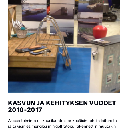
KASVUN JA KEHITYKSEN VUODET
2010-2017
Alussa toiminta oli kausiluonteista: kesäisin tehtiin laitureita
ja talvisin esimerkiksi minigolfratoja, rakennettiin muutakin