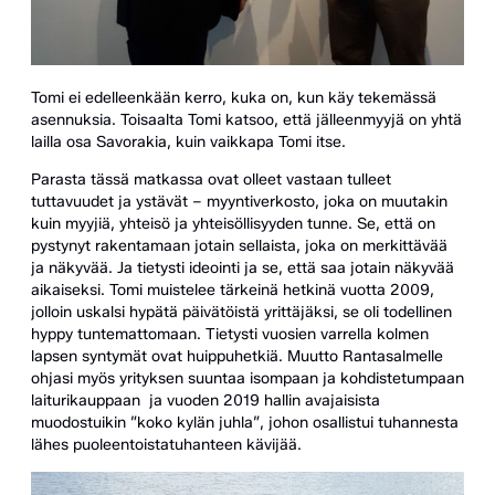
Tomi ei edelleenkään kerro, kuka on, kun käy tekemässä
asennuksia. Toisaalta Tomi katsoo, että jälleenmyyjä on yhtä
lailla osa Savorakia, kuin vaikkapa Tomi itse.
Parasta tässä matkassa ovat olleet vastaan tulleet
tuttavuudet ja ystävät – myyntiverkosto, joka on muutakin
kuin myyjiä, yhteisö ja yhteisöllisyyden tunne. Se, että on
pystynyt rakentamaan jotain sellaista, joka on merkittävää
ja näkyvää. Ja tietysti ideointi ja se, että saa jotain näkyvää
aikaiseksi. Tomi muistelee tärkeinä hetkinä vuotta 2009,
jolloin uskalsi hypätä päivätöistä yrittäjäksi, se oli todellinen
hyppy tuntemattomaan. Tietysti vuosien varrella kolmen
lapsen syntymät ovat huippuhetkiä. Muutto Rantasalmelle
ohjasi myös yrityksen suuntaa isompaan ja kohdistetumpaan
laiturikauppaan ja vuoden 2019 hallin avajaisista
muodostuikin ”koko kylän juhla”, johon osallistui tuhannesta
lähes puoleentoistatuhanteen kävijää.