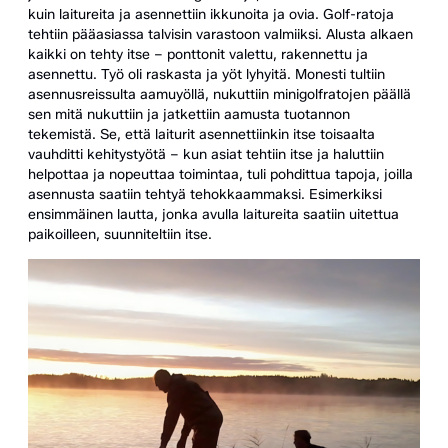
kuin laitureita ja asennettiin ikkunoita ja ovia. Golf-ratoja
tehtiin pääasiassa talvisin varastoon valmiiksi. Alusta alkaen
kaikki on tehty itse – ponttonit valettu, rakennettu ja
asennettu. Työ oli raskasta ja yöt lyhyitä. Monesti tultiin
asennusreissulta aamuyöllä, nukuttiin minigolfratojen päällä
sen mitä nukuttiin ja jatkettiin aamusta tuotannon
tekemistä. Se, että laiturit asennettiinkin itse toisaalta
vauhditti kehitystyötä – kun asiat tehtiin itse ja haluttiin
helpottaa ja nopeuttaa toimintaa, tuli pohdittua tapoja, joilla
asennusta saatiin tehtyä tehokkaammaksi. Esimerkiksi
ensimmäinen lautta, jonka avulla laitureita saatiin uitettua
paikoilleen, suunniteltiin itse.