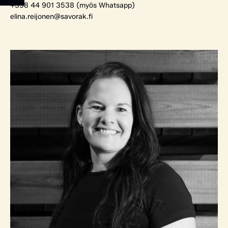
+358 44 901 3538 (myös Whatsapp)
elina.reijonen@savorak.fi