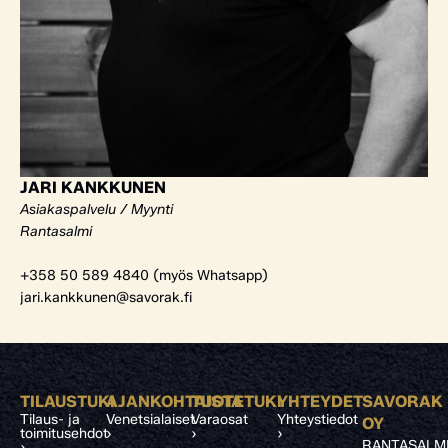
JARI KANKKUNEN
Asiakaspalvelu / Myynti
Rantasalmi
+358 50 589 4840 (myös Whatsapp)
jari.kankkunen@savorak.fi
TILAUSTUKI
AJANKOHTAISTA
TUOTETUKI
YHTEYDET
SAVORAK
Tilaus- ja
Venetsialaiset
Varaosat
Yhteystiedot
OY
toimitusehdot
›
›
›
RANTASALM
›