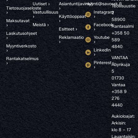
Uutiset ›
Asiantuntijavinkit
myynti@savorak.fi
Teollisuustie
Tietosuojaseloste
›
Vastuullisuus
Instagram
›
2
›
Käyttöoppaat
›
58900
Maksutavat
›
Meistä ›
Facebook
›
Rantasalmi
Esitteet ›
›
+358 50
Laskutusohjeet
Reklamaatio
Youtube
›
589
›
›
Myyntiverkosto
4840
LinkedIn
›
›
VANTAA
Rantakatselmus
Pinterest
›
Åbynkuja
›
5
01730
Vantaa
+358 9
276
4440
Aukioloajat:
Arkisin:
klo 8 – 17
Lauantaisin: