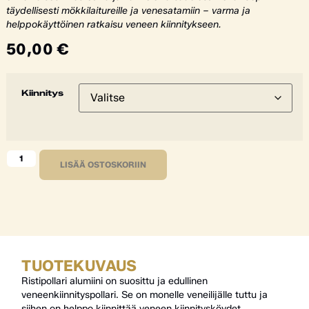
täydellisesti mökkilaitureille ja venesatamiin – varma ja
helppokäyttöinen ratkaisu veneen kiinnitykseen.
50,00
€
Kiinnitys
LISÄÄ OSTOSKORIIN
TUOTEKUVAUS
Ristipollari alumiini on suosittu ja edullinen
veneenkiinnityspollari. Se on monelle veneilijälle tuttu ja
siihen on helppo kiinnittää veneen kiinnitysköydet