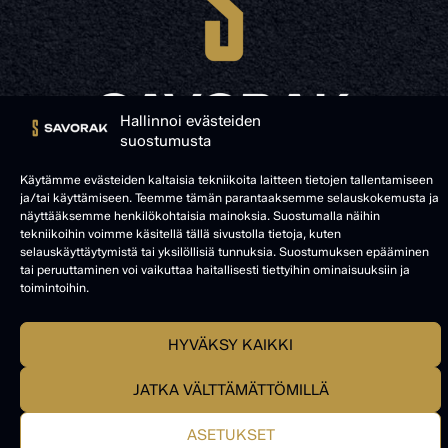
Hallinnoi evästeiden
suostumusta
© SAVORAK 2025
Käytämme evästeiden kaltaisia tekniikoita laitteen tietojen tallentamiseen
ja/tai käyttämiseen. Teemme tämän parantaaksemme selauskokemusta ja
näyttääksemme henkilökohtaisia mainoksia. Suostumalla näihin
tekniikoihin voimme käsitellä tällä sivustolla tietoja, kuten
selauskäyttäytymistä tai yksilöllisiä tunnuksia. Suostumuksen epääminen
tai peruuttaminen voi vaikuttaa haitallisesti tiettyihin ominaisuuksiin ja
toimintoihin.
HYVÄKSY KAIKKI
JATKA VÄLTTÄMÄTTÖMILLÄ
ASETUKSET