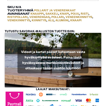
SKU
N/A
TUOTERYHMÄ
POLLARIT JA VENERENKAAT
AVAINSANAT
KNAAPPI
,
SAKKELI
,
KNAPI
,
POIJU
,
RISTI
,
RISTIPOLLARI
,
VENERENGAS
,
POLLARI
,
VENEENKIINNITYS
,
VENEKIINNITYS
,
KIINNITYS
,
ALU
,
ALUMIINI
,
KNAAPI
TUTUSTU SAVORAK-MALLISTON TUOTTEISIIN:
Videot ja kartat pääset katsomaan vasta
hyväksyttyäsi evästeet. Paina tästä
hyväksyäksesi markkinointievästeet ja
ottaaksesi tämän sisällön käyttöön
LAAJAT MAKSUTAVAT: