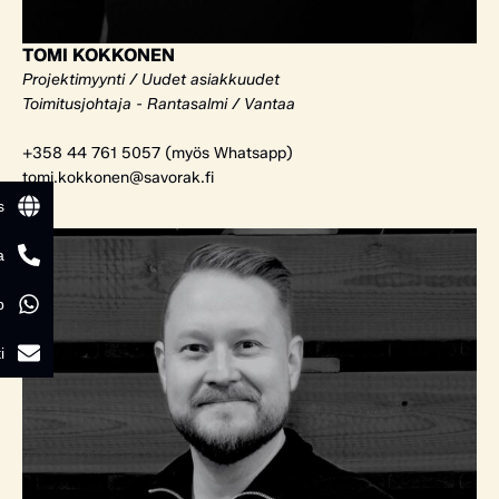
TOMI KOKKONEN
Projektimyynti / Uudet asiakkuudet
Toimitusjohtaja - Rantasalmi / Vantaa
+358 44 761 5057 (myös Whatsapp)
tomi.kokkonen@savorak.fi
s
a
p
i