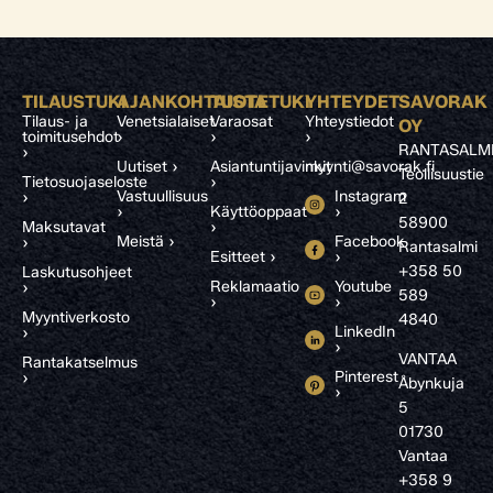
TILAUSTUKI
AJANKOHTAISTA
TUOTETUKI
YHTEYDET
SAVORAK
Tilaus- ja
Venetsialaiset
Varaosat
Yhteystiedot
OY
toimitusehdot
›
›
›
RANTASALM
›
Uutiset ›
Asiantuntijavinkit
myynti@savorak.fi
Teollisuustie
Tietosuojaseloste
›
Vastuullisuus
Instagram
›
2
›
Käyttöoppaat
›
58900
Maksutavat
›
Meistä ›
Facebook
›
Rantasalmi
Esitteet ›
›
+358 50
Laskutusohjeet
Reklamaatio
Youtube
›
589
›
›
Myyntiverkosto
4840
LinkedIn
›
›
VANTAA
Rantakatselmus
Pinterest
›
Åbynkuja
›
5
01730
Vantaa
+358 9