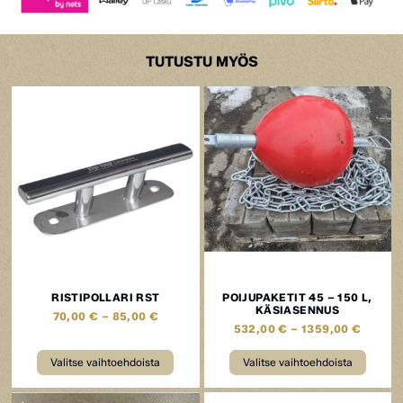
TUTUSTU MYÖS
RISTIPOLLARI RST
POIJUPAKETIT 45 – 150 L,
KÄSIASENNUS
70,00
€
–
85,00
€
532,00
€
–
1359,00
€
Valitse vaihtoehdoista
Valitse vaihtoehdoista