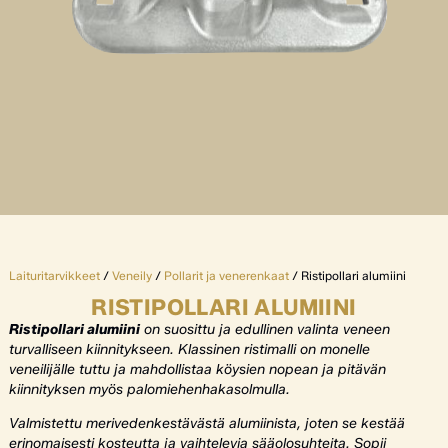
Laituritarvikkeet
/
Veneily
/
Pollarit ja venerenkaat
/ Ristipollari alumiini
RISTIPOLLARI ALUMIINI
Ristipollari alumiini
on suosittu ja edullinen valinta veneen
turvalliseen kiinnitykseen. Klassinen ristimalli on monelle
veneilijälle tuttu ja mahdollistaa köysien nopean ja pitävän
kiinnityksen myös
palomiehenhakasolmulla
.
Valmistettu merivedenkestävästä alumiinista, joten se kestää
erinomaisesti kosteutta ja vaihtelevia sääolosuhteita. Sopii