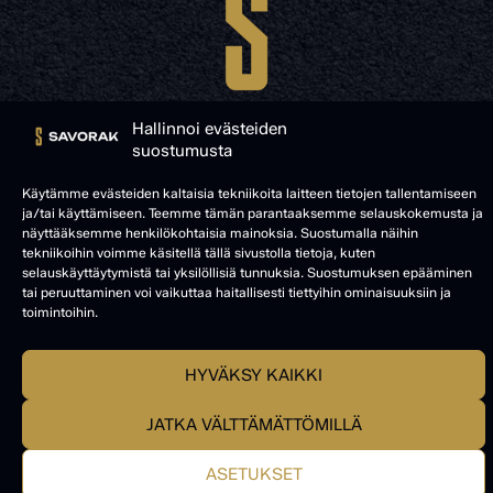
Hallinnoi evästeiden
suostumusta
Käytämme evästeiden kaltaisia tekniikoita laitteen tietojen tallentamiseen
© SAVORAK 2025
ja/tai käyttämiseen. Teemme tämän parantaaksemme selauskokemusta ja
näyttääksemme henkilökohtaisia mainoksia. Suostumalla näihin
tekniikoihin voimme käsitellä tällä sivustolla tietoja, kuten
selauskäyttäytymistä tai yksilöllisiä tunnuksia. Suostumuksen epääminen
tai peruuttaminen voi vaikuttaa haitallisesti tiettyihin ominaisuuksiin ja
toimintoihin.
HYVÄKSY KAIKKI
JATKA VÄLTTÄMÄTTÖMILLÄ
ASETUKSET