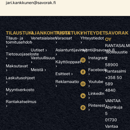
jari.kankkunen@savorak.fi
TILAUSTUKI
AJANKOHTAISTA
TUOTETUKI
YHTEYDET
SAVORAK
Tilaus- ja
Venetsialaiset
Varaosat
Yhteystiedot
OY
toimitusehdot
›
›
›
RANTASALM
›
Uutiset ›
Asiantuntijavinkit
myynti@savorak.fi
Teollisuustie
Tietosuojaseloste
›
Vastuullisuus
Instagram
›
2
›
Käyttöoppaat
›
58900
Maksutavat
›
Meistä ›
Facebook
›
Rantasalmi
Esitteet ›
›
+358 50
Laskutusohjeet
Reklamaatio
Youtube
›
589
›
›
Myyntiverkosto
4840
LinkedIn
›
›
VANTAA
Rantakatselmus
Pinterest
›
Åbynkuja
›
5
01730
Vantaa