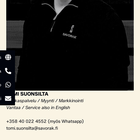
s
a
p
TOMI SUONSILTA
i
Asiakaspalvelu / Myynti / Markkinointi
Vantaa / Service also in English
+358 40 022 4552 (myös Whatsapp)
tomi.suonsilta@savorak.fi