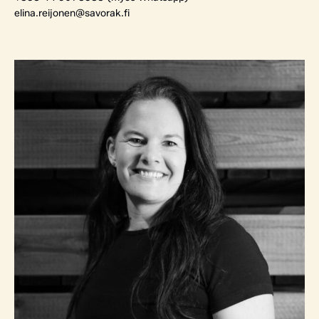
elina.reijonen@savorak.fi