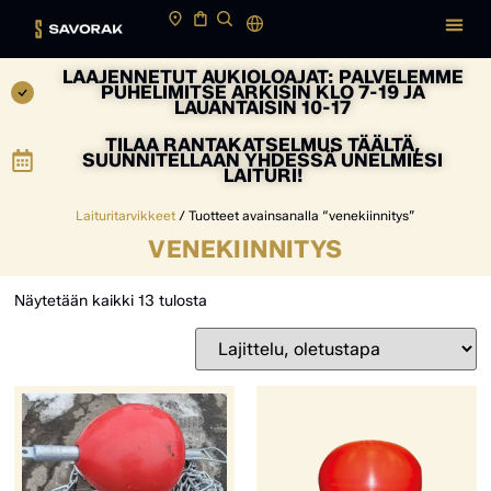
LAAJENNETUT AUKIOLOAJAT: PALVELEMME
PUHELIMITSE ARKISIN KLO 7-19 JA
LAUANTAISIN 10-17
TILAA RANTAKATSELMUS TÄÄLTÄ,
SUUNNITELLAAN YHDESSÄ UNELMIESI
LAITURI!
Laituritarvikkeet
/ Tuotteet avainsanalla “venekiinnitys”
VENEKIINNITYS
Näytetään kaikki 13 tulosta