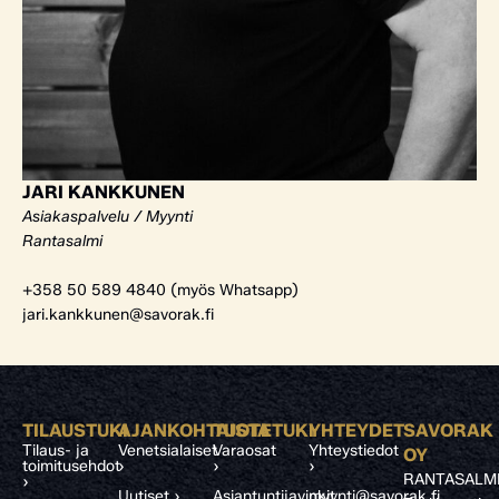
JARI KANKKUNEN
Asiakaspalvelu / Myynti
Rantasalmi
+358 50 589 4840 (myös Whatsapp)
jari.kankkunen@savorak.fi
TILAUSTUKI
AJANKOHTAISTA
TUOTETUKI
YHTEYDET
SAVORAK
Tilaus- ja
Venetsialaiset
Varaosat
Yhteystiedot
OY
toimitusehdot
›
›
›
RANTASALM
›
Uutiset ›
Asiantuntijavinkit
myynti@savorak.fi