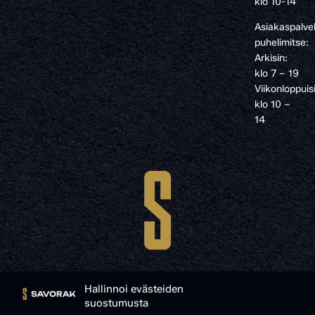
klo 10-14
Asiakaspalve
puhelimitse:
Arkisin:
klo 7 – 19
Viikonloppuis
klo 10 –
14
Hallinnoi evästeiden
suostumusta