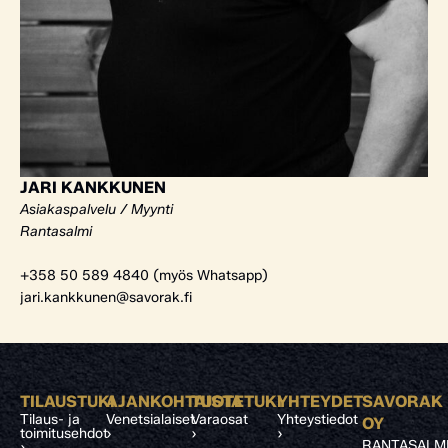
JARI KANKKUNEN
Asiakaspalvelu / Myynti
Rantasalmi
+358 50 589 4840 (myös Whatsapp)
jari.kankkunen@savorak.fi
TILAUSTUKI
AJANKOHTAISTA
TUOTETUKI
YHTEYDET
SAVORAK
Tilaus- ja
Venetsialaiset
Varaosat
Yhteystiedot
OY
toimitusehdot
›
›
›
RANTASALM
›