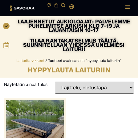
LAAJENNETUT AUKIOLOAJAT: PALVELEMME
PUHELIMITSE ARKISIN KLO 7-19 JA
LAUANTAISIN 10-17
TILAA RANTAKATSELMUS TÄÄLTÄ,
SUUNNITELLAAN YHDESSÄ UNELMIESI
LAITURI!
Laituritarvikkeet
/ Tuotteet avainsanalla “hyppylauta laituriin”
HYPPYLAUTA LAITURIIN
Näytetään ainoa tulos