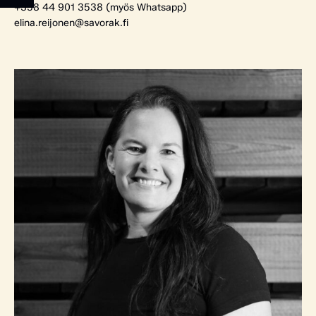
+358 44 901 3538 (myös Whatsapp)
elina.reijonen@savorak.fi