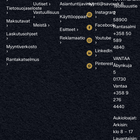
Uutiset ›
Asiantuntijavinkit
myynti@savorak.fi
Teollisuustie
Tietosuojaseloste
›
Vastuullisuus
Instagram
›
2
›
Käyttöoppaat
›
58900
Maksutavat
›
Meistä ›
Facebook
›
Rantasalmi
Esitteet ›
›
+358 50
Laskutusohjeet
Reklamaatio
Youtube
›
589
›
›
Myyntiverkosto
4840
LinkedIn
›
›
VANTAA
Rantakatselmus
Pinterest
›
Åbynkuja
›
5
01730
Vantaa
+358 9
276
4440
Aukioloajat:
Arkisin:
klo 8 – 17
Lauantaisin: