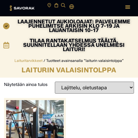
LAAJENNETUT AUKIOLOAJAT: PALVELEMME
PUHELIMITSE ARKISIN KLO 7-19 JA
LAUANTAISIN 10-17
TILAA RANTAKATSELMUS TÄÄLTÄ,
SUUNNITELLAAN YHDESSÄ UNELMIESI
LAITURI!
Laituritarvikkeet
/ Tuotteet avainsanalla “laiturin valaisintolppa”
LAITURIN VALAISINTOLPPA
Näytetään ainoa tulos