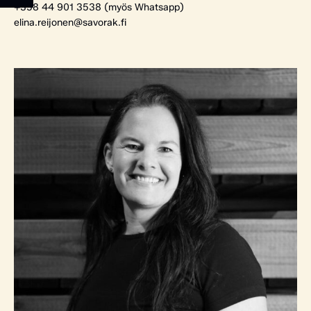
+358 44 901 3538 (myös Whatsapp)
elina.reijonen@savorak.fi