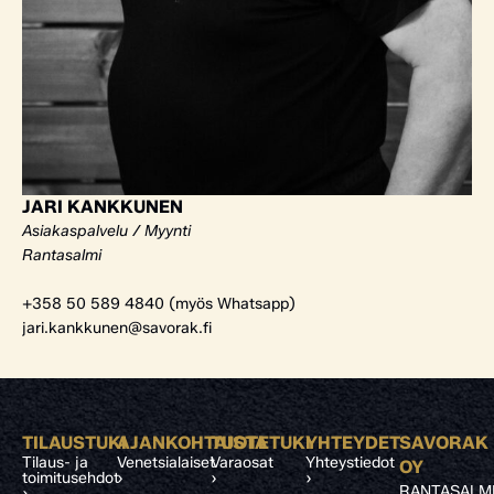
JARI KANKKUNEN
Asiakaspalvelu / Myynti
Rantasalmi
+358 50 589 4840 (myös Whatsapp)
jari.kankkunen@savorak.fi
TILAUSTUKI
AJANKOHTAISTA
TUOTETUKI
YHTEYDET
SAVORAK
Tilaus- ja
Venetsialaiset
Varaosat
Yhteystiedot
OY
toimitusehdot
›
›
›
RANTASALM
›