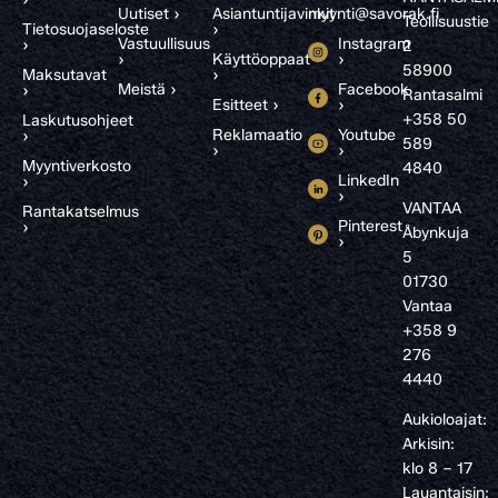
Uutiset ›
Asiantuntijavinkit
myynti@savorak.fi
Teollisuustie
Tietosuojaseloste
›
Vastuullisuus
Instagram
›
2
›
Käyttöoppaat
›
58900
Maksutavat
›
Meistä ›
Facebook
›
Rantasalmi
Esitteet ›
›
+358 50
Laskutusohjeet
Reklamaatio
Youtube
›
589
›
›
Myyntiverkosto
4840
LinkedIn
›
›
VANTAA
Rantakatselmus
Pinterest
›
Åbynkuja
›
5
01730
Vantaa
+358 9
276
4440
Aukioloajat:
Arkisin:
klo 8 – 17
Lauantaisin: