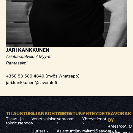
JARI KANKKUNEN
Asiakaspalvelu / Myynti
Rantasalmi
+358 50 589 4840 (myös Whatsapp)
jari.kankkunen@savorak.fi
TILAUSTUKI
AJANKOHTAISTA
TUOTETUKI
YHTEYDET
SAVORAK
Tilaus- ja
Venetsialaiset
Varaosat
Yhteystiedot
OY
toimitusehdot
›
›
›
RANTASALM
›
Uutiset ›
Asiantuntijavinkit
myynti@savorak.fi