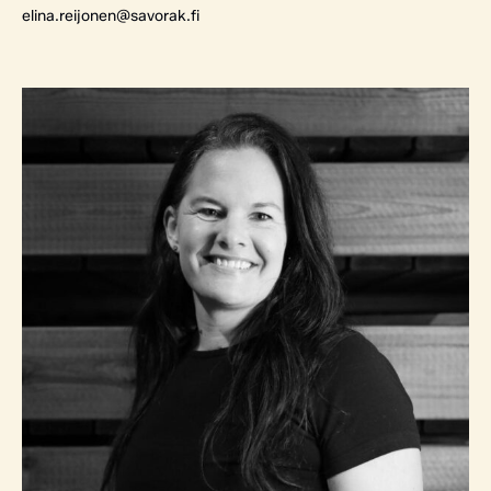
elina.reijonen@savorak.fi