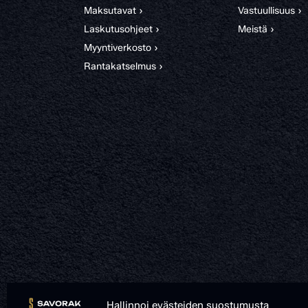
Maksutavat ›
Vastuullisuus ›
Laskutusohjeet ›
Meistä ›
Myyntiverkosto ›
Rantakatselmus ›
Hallinnoi evästeiden suostumusta