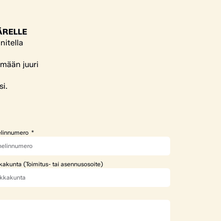
ÄRELLE
nitella
ämään juuri
si.
linnumero
kakunta (Toimitus- tai asennusosoite)