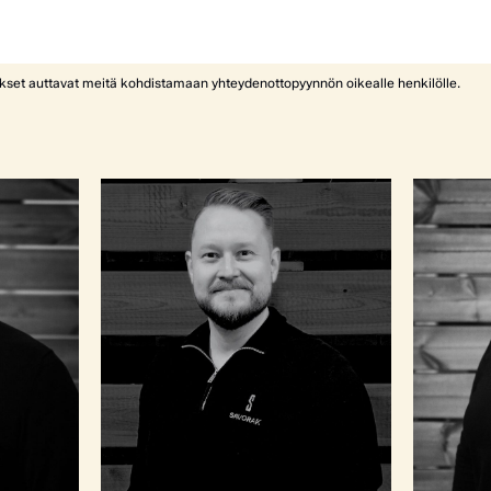
ykset auttavat meitä kohdistamaan yhteydenottopyynnön oikealle henkilölle.