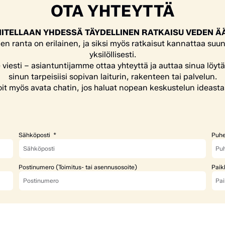
OTA YHTEYTTÄ
ITELLAAN YHDESSÄ TÄYDELLINEN RATKAISU VEDEN Ä
en ranta on erilainen, ja siksi myös ratkaisut kannattaa suun
yksilöllisesti.
e viesti – asiantuntijamme ottaa yhteyttä ja auttaa sinua löyt
sinun tarpeisiisi sopivan laiturin, rakenteen tai palvelun.
it myös avata chatin, jos haluat nopean keskustelun ideasta
Sähköposti
Puhe
Postinumero (Toimitus- tai asennusosoite)
Paik