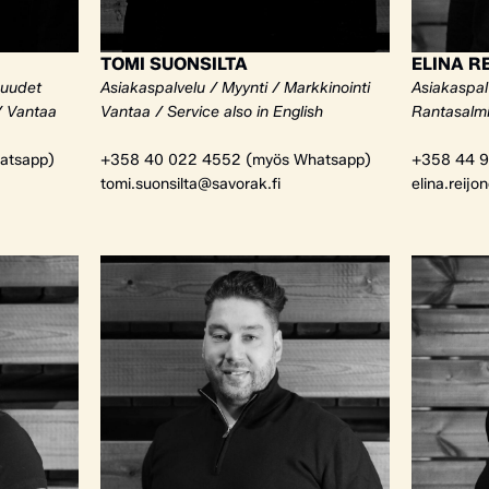
TOMI SUONSILTA
ELINA R
kuudet
Asiakaspalvelu / Myynti / Markkinointi
Asiakaspalv
/ Vantaa
Vantaa / Service also in English
Rantasalm
atsapp)
+358 40 022 4552 (myös Whatsapp)
+358 44 9
tomi.suonsilta@savorak.fi
elina.reijo