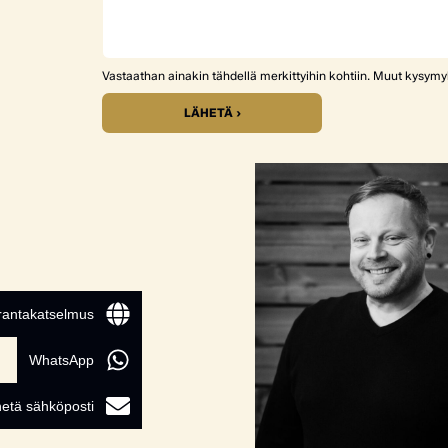
Vastaathan ainakin tähdellä merkittyihin kohtiin. Muut kysym
LÄHETÄ ›
 rantakatselmus
WhatsApp
etä sähköposti