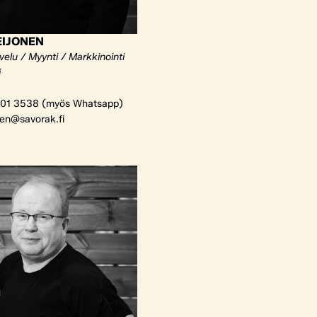
EIJONEN
elu / Myynti / Markkinointi
i
01 3538 (myös Whatsapp)
nen@savorak.fi