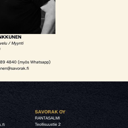
ANKKUNEN
velu / Myynti
i
89 4840 (myös Whatsapp)
unen@savorak.fi
SAVORAK OY
RANTASALMI
Teollisuustie 2
.fi