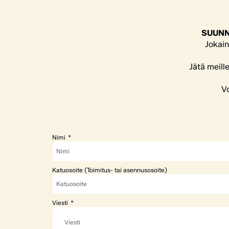
SUUNN
Jokain
Jätä meill
Vo
Nimi
Katuosoite (Toimitus- tai asennusosoite)
Viesti