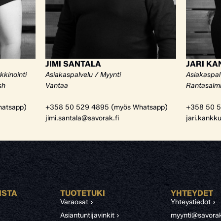
JIMI SANTALA
JARI K
kkinointi
Asiakaspalvelu / Myynti
Asiakaspal
sh
Vantaa
Rantasalm
atsapp)
+358 50 529 4895 (myös Whatsapp)
+358 50 5
jimi.santala@savorak.fi
jari.kankk
ISTA
TUOTETUKI
YHTEYDET
Varaosat ›
Yhteystiedot ›
Asiantuntijavinkit ›
myynti@savorak