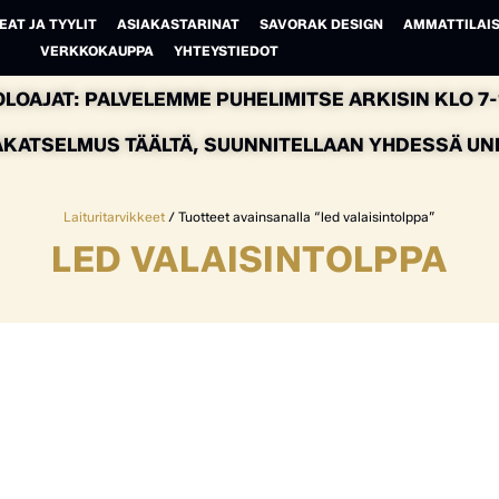
EAT JA TYYLIT
ASIAKASTARINAT
SAVORAK DESIGN
AMMATTILAIS
VERKKOKAUPPA
YHTEYSTIEDOT
LOAJAT: PALVELEMME PUHELIMITSE ARKISIN KLO 7-1
AKATSELMUS TÄÄLTÄ, SUUNNITELLAAN YHDESSÄ UNEL
Laituritarvikkeet
/ Tuotteet avainsanalla “led valaisintolppa”
LED VALAISINTOLPPA