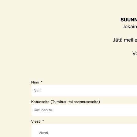
SUUNN
Jokain
Jätä meill
Vo
Nimi
Katuosoite (Toimitus- tai asennusosoite)
Viesti