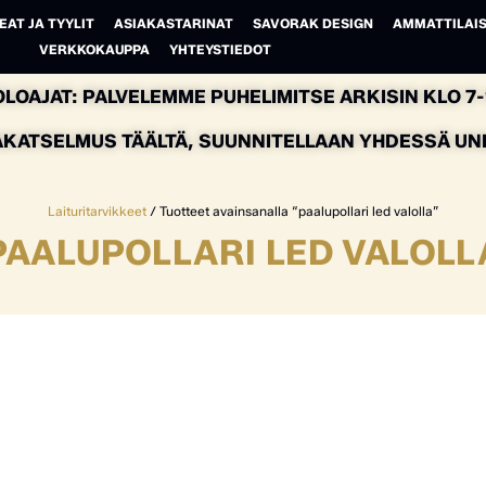
EAT JA TYYLIT
ASIAKASTARINAT
SAVORAK DESIGN
AMMATTILAIS
VERKKOKAUPPA
YHTEYSTIEDOT
LOAJAT: PALVELEMME PUHELIMITSE ARKISIN KLO 7-1
AKATSELMUS TÄÄLTÄ, SUUNNITELLAAN YHDESSÄ UNEL
Laituritarvikkeet
/ Tuotteet avainsanalla “paalupollari led valolla”
PAALUPOLLARI LED VALOLL