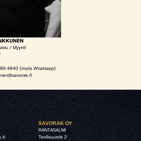
ANKKUNEN
velu / Myynti
i
89 4840 (myös Whatsapp)
unen@savorak.fi
SAVORAK OY
RANTASALMI
Teollisuustie 2
.fi