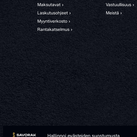
Maksutavat ›
Vastuullisuus ›
Laskutusohjeet ›
Meistä ›
Myyntiverkosto ›
Rantakatselmus ›
Hallinnoi evästeiden suostumusta