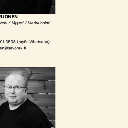
EIJONEN
elu / Myynti / Markkinointi
i
01 3538 (myös Whatsapp)
nen@savorak.fi