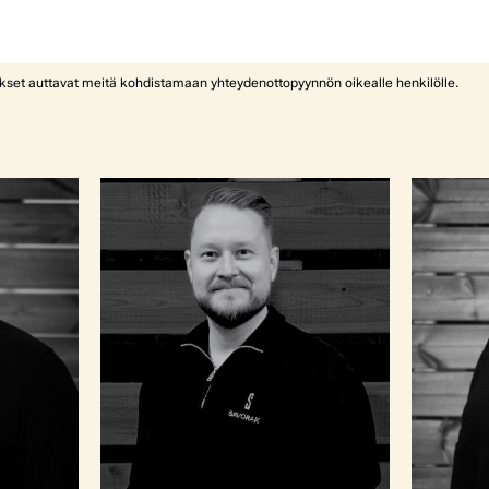
ykset auttavat meitä kohdistamaan yhteydenottopyynnön oikealle henkilölle.