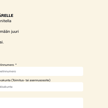
ÄRELLE
nitella
ämään juuri
si.
linnumero
kakunta (Toimitus- tai asennusosoite)