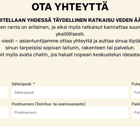
OTA YHTEYTTÄ
ITELLAAN YHDESSÄ TÄYDELLINEN RATKAISU VEDEN Ä
en ranta on erilainen, ja siksi myös ratkaisut kannattaa suun
yksilöllisesti.
e viesti – asiantuntijamme ottaa yhteyttä ja auttaa sinua löyt
sinun tarpeisiisi sopivan laiturin, rakenteen tai palvelun.
it myös avata chatin, jos haluat nopean keskustelun ideasta
Sähköposti
Puhe
Postinumero (Toimitus- tai asennusosoite)
Paik