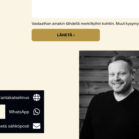
Vastaathan ainakin tähdellä merkittyihin kohtiin. Muut kysym
LÄHETÄ ›
 rantakatselmus
WhatsApp
etä sähköposti