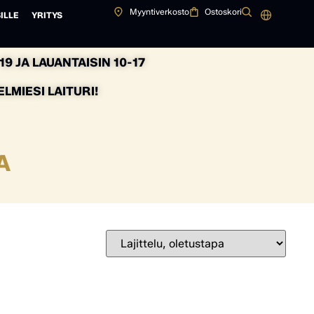
Myyntiverkosto
Ostoskori
ILLE
YRITYS
9 JA LAUANTAISIN 10-17
MIESI LAITURI!
A