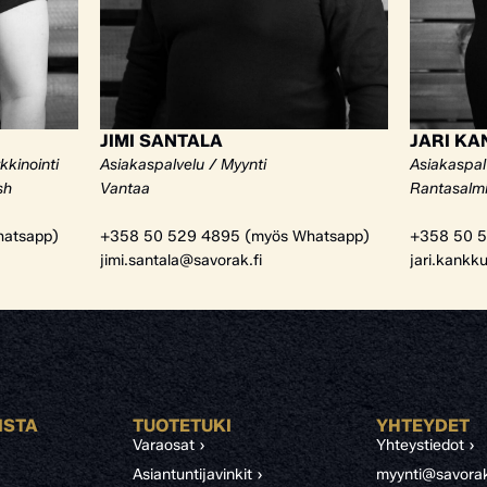
JIMI SANTALA
JARI K
kkinointi
Asiakaspalvelu / Myynti
Asiakaspal
sh
Vantaa
Rantasalm
atsapp)
+358 50 529 4895 (myös Whatsapp)
+358 50 5
jimi.santala@savorak.fi
jari.kankk
ISTA
TUOTETUKI
YHTEYDET
Varaosat ›
Yhteystiedot ›
Asiantuntijavinkit ›
myynti@savorak