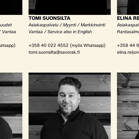
TOMI SUONSILTA
ELINA R
kuudet
Asiakaspalvelu / Myynti / Markkinointi
Asiakaspalv
/ Vantaa
Vantaa / Service also in English
Rantasalm
atsapp)
+358 40 022 4552 (myös Whatsapp)
+358 44 9
tomi.suonsilta@savorak.fi
elina.reijo