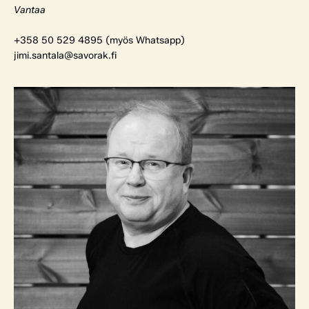
Vantaa
+358 50 529 4895 (myös Whatsapp)
jimi.santala@savorak.fi