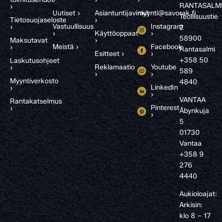
RANTASALM
›
Uutiset ›
Asiantuntijavinkit
myynti@savorak.fi
Teollisuustie
Tietosuojaseloste
›
Vastuullisuus
Instagram
›
2
›
Käyttöoppaat
›
58900
Maksutavat
›
Meistä ›
Facebook
›
Rantasalmi
Esitteet ›
›
+358 50
Laskutusohjeet
Reklamaatio
Youtube
›
589
›
›
Myyntiverkosto
4840
LinkedIn
›
›
VANTAA
Rantakatselmus
Pinterest
›
Åbynkuja
›
5
01730
Vantaa
+358 9
276
4440
Aukioloajat:
Arkisin:
klo 8 – 17