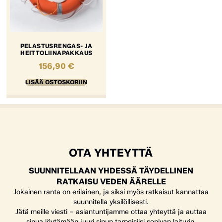
PELASTUSRENGAS- JA
HEITTOLIINAPAKKAUS
156,90
€
LISÄÄ OSTOSKORIIN
OTA YHTEYTTÄ
SUUNNITELLAAN YHDESSÄ TÄYDELLINEN
RATKAISU VEDEN ÄÄRELLE
Jokainen ranta on erilainen, ja siksi myös ratkaisut kannattaa
suunnitella yksilöllisesti.
Jätä meille viesti – asiantuntijamme ottaa yhteyttä ja auttaa
sinua löytämään juuri sinun tarpeisiisi sopivan laiturin,