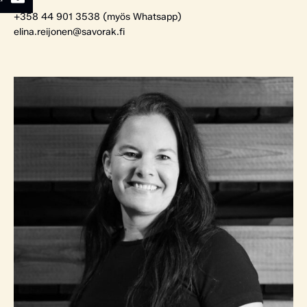
+358 44 901 3538 (myös Whatsapp)
elina.reijonen@savorak.fi