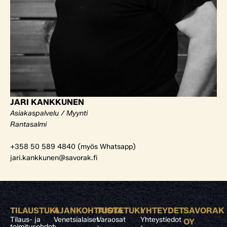
JARI KANKKUNEN
Asiakaspalvelu / Myynti
Rantasalmi
+358 50 589 4840 (myös Whatsapp)
jari.kankkunen@savorak.fi
TILAUSTUKI
AJANKOHTAISTA
TUOTETUKI
YHTEYDET
SAVORAK
Tilaus- ja
Venetsialaiset
Varaosat
Yhteystiedot
OY
toimitusehdot
›
›
›