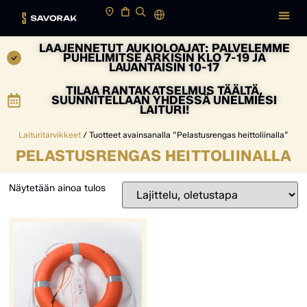
LAAJENNETUT AUKIOLOAJAT: PALVELEMME
PUHELIMITSE ARKISIN KLO 7-19 JA
LAUANTAISIN 10-17
TILAA RANTAKATSELMUS TÄÄLTÄ,
SUUNNITELLAAN YHDESSÄ UNELMIESI
LAITURI!
Laituritarvikkeet
/ Tuotteet avainsanalla “Pelastusrengas heittoliinalla”
PELASTUSRENGAS HEITTOLIINALLA
Näytetään ainoa tulos