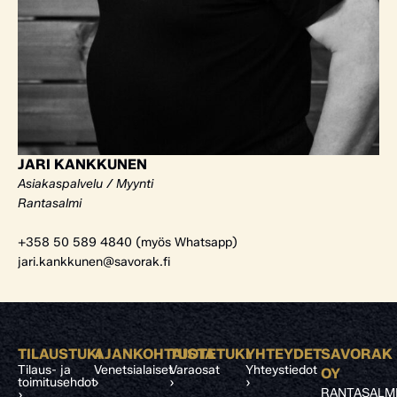
JARI KANKKUNEN
Asiakaspalvelu / Myynti
Rantasalmi
+358 50 589 4840 (myös Whatsapp)
jari.kankkunen@savorak.fi
TILAUSTUKI
AJANKOHTAISTA
TUOTETUKI
YHTEYDET
SAVORAK
Tilaus- ja
Venetsialaiset
Varaosat
Yhteystiedot
OY
toimitusehdot
›
›
›
RANTASALM
›