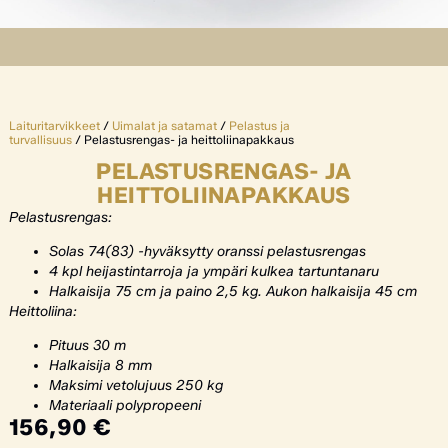
Laituritarvikkeet
/
Uimalat ja satamat
/
Pelastus ja
turvallisuus
/ Pelastusrengas- ja heittoliinapakkaus
PELASTUSRENGAS- JA
HEITTOLIINAPAKKAUS
Pelastusrengas:
Solas 74(83) -hyväksytty oranssi pelastusrengas
4 kpl heijastintarroja ja ympäri kulkea tartuntanaru
Halkaisija 75 cm ja paino 2,5 kg. Aukon halkaisija 45 cm
Heittoliina:
Pituus 30 m
Halkaisija 8 mm
Maksimi vetolujuus 250 kg
Materiaali polypropeeni
156,90
€