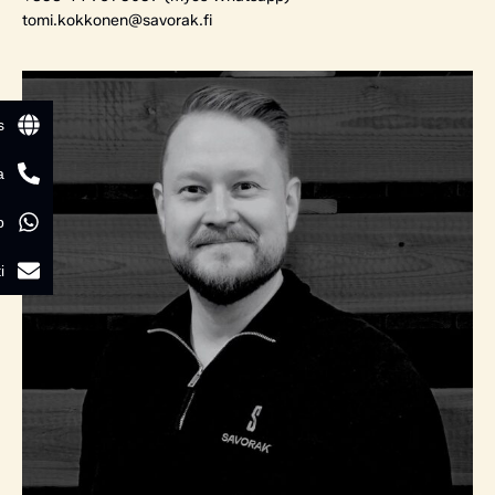
tomi.kokkonen@savorak.fi
s
a
p
i