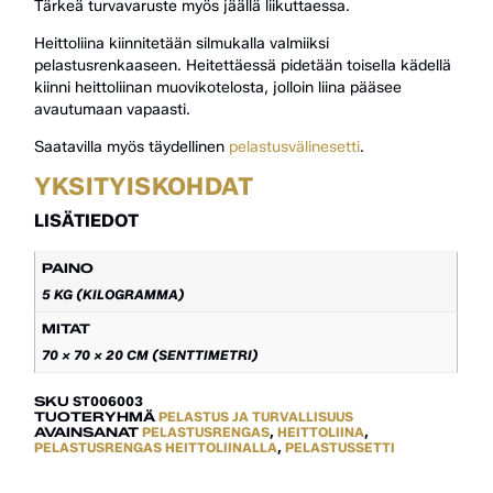
Tärkeä turvavaruste myös jäällä liikuttaessa.
Heittoliina kiinnitetään silmukalla valmiiksi
pelastusrenkaaseen. Heitettäessä pidetään toisella kädellä
kiinni heittoliinan muovikotelosta, jolloin liina pääsee
avautumaan vapaasti.
Saatavilla myös täydellinen
pelastusvälinesetti
.
YKSITYISKOHDAT
LISÄTIEDOT
PAINO
5 KG (KILOGRAMMA)
MITAT
70 × 70 × 20 CM (SENTTIMETRI)
SKU
ST006003
TUOTERYHMÄ
PELASTUS JA TURVALLISUUS
AVAINSANAT
PELASTUSRENGAS
,
HEITTOLIINA
,
PELASTUSRENGAS HEITTOLIINALLA
,
PELASTUSSETTI