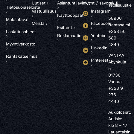
Uutiset ›
Asiantuntijavinkit
myynti@savorak.fi
Teollisuustie
Tietosuojaseloste
›
Vastuullisuus
Instagram
›
2
›
Käyttöoppaat
›
58900
Maksutavat
›
Meistä ›
Facebook
›
Rantasalmi
Esitteet ›
›
+358 50
Laskutusohjeet
Reklamaatio
Youtube
›
589
›
›
Myyntiverkosto
4840
LinkedIn
›
›
VANTAA
Rantakatselmus
Pinterest
›
Åbynkuja
›
5
01730
Vantaa
+358 9
276
4440
Aukioloajat:
Arkisin:
klo 8 – 17
Lauantaisin: