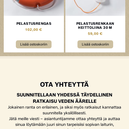
PELASTUSRENGAS
PELASTUSRENKAAN
HEITTOLIINA 30 M
102,00
€
59,00
€
Lisää ostoskoriin
Lisää ostoskoriin
OTA YHTEYTTÄ
SUUNNITELLAAN YHDESSÄ TÄYDELLINEN
RATKAISU VEDEN ÄÄRELLE
Jokainen ranta on erilainen, ja siksi myös ratkaisut kannattaa
suunnitella yksilöllisesti.
Jätä meille viesti – asiantuntijamme ottaa yhteyttä ja auttaa
sinua löytämään juuri sinun tarpeisiisi sopivan laiturin,