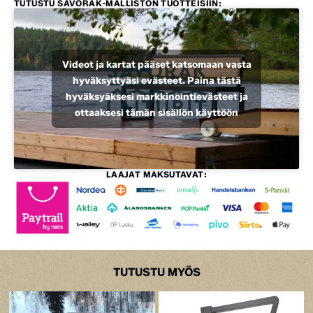
TUTUSTU SAVORAK-MALLISTON TUOTTEISIIN:
Videot ja kartat pääset katsomaan vasta
hyväksyttyäsi evästeet. Paina tästä
hyväksyäksesi markkinointievästeet ja
ottaaksesi tämän sisällön käyttöön
LAAJAT MAKSUTAVAT:
TUTUSTU MYÖS