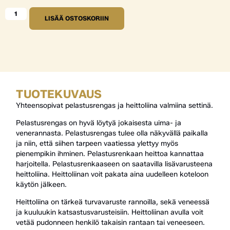
LISÄÄ OSTOSKORIIN
TUOTEKUVAUS
Yhteensopivat pelastusrengas ja heittoliina valmiina settinä.
Pelastusrengas on hyvä löytyä jokaisesta uima- ja
venerannasta. Pelastusrengas tulee olla näkyvällä paikalla
ja niin, että siihen tarpeen vaatiessa ylettyy myös
pienempikin ihminen. Pelastusrenkaan heittoa kannattaa
harjoitella. Pelastusrenkaaseen on saatavilla lisävarusteena
heittoliina. Heittoliinan voit pakata aina uudelleen koteloon
käytön jälkeen.
Heittoliina on tärkeä turvavaruste rannoilla, sekä veneessä
ja kuuluukin katsastusvarusteisiin. Heittoliinan avulla voit
vetää pudonneen henkilö takaisin rantaan tai veneeseen.