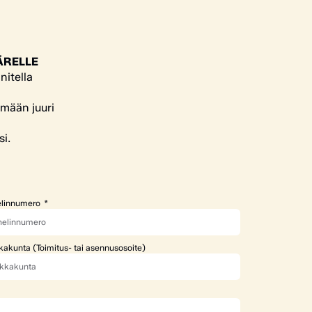
ÄRELLE
nitella
ämään juuri
si.
linnumero
kakunta (Toimitus- tai asennusosoite)