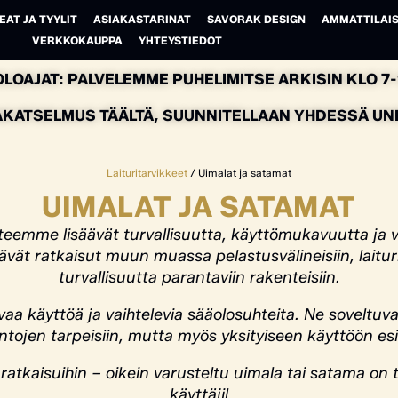
EAT JA TYYLIT
ASIAKASTARINAT
SAVORAK DESIGN
AMMATTILAIS
VERKKOKAUPPA
YHTEYSTIEDOT
LOAJAT: PALVELEMME PUHELIMITSE ARKISIN KLO 7-1
AKATSELMUS TÄÄLTÄ, SUUNNITELLAAN YHDESSÄ UNEL
Laituritarvikkeet
/ Uimalat ja satamat
UIMALAT JA SATAMAT
tteemme lisäävät turvallisuutta, käyttömukavuutta ja vi
ävät ratkaisut muun muassa pelastusvälineisiin, laitur
turvallisuutta parantaviin rakenteisiin.
a käyttöä ja vaihtelevia sääolosuhteita. Ne soveltuv
antojen tarpeisiin, mutta myös yksityiseen käyttöön es
ratkaisuihin – oikein varusteltu uimala tai satama on tu
käyttäjil