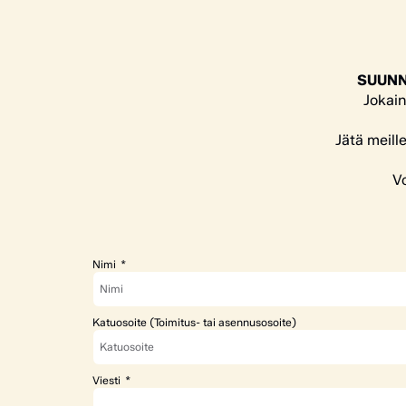
SUUNN
Jokain
Jätä meill
Vo
Nimi
Katuosoite (Toimitus- tai asennusosoite)
Viesti