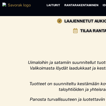
LAITURIT
RANTARAKENTAMINEN
ID
LAAJENNETUT AUKIO
TILAA RANT
Uimaloihin ja satamiin suunnitellut tuo
Valikoimasta löydät laadukkaat ja kest
Tuotteet on suunniteltu kestämään kova
taloyhtiöiden ja yhteisr
Panosta turvallisuuteen ja luotettaviin 