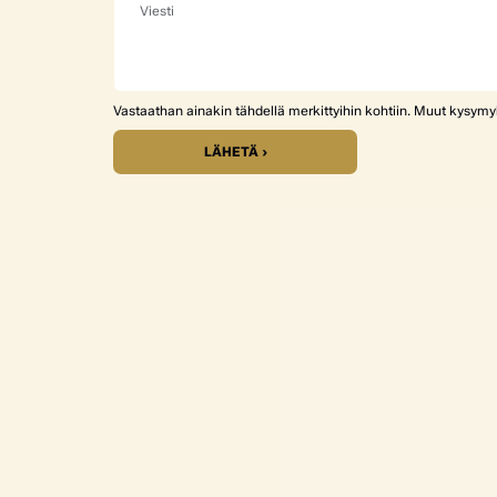
Vastaathan ainakin tähdellä merkittyihin kohtiin. Muut kysym
LÄHETÄ ›