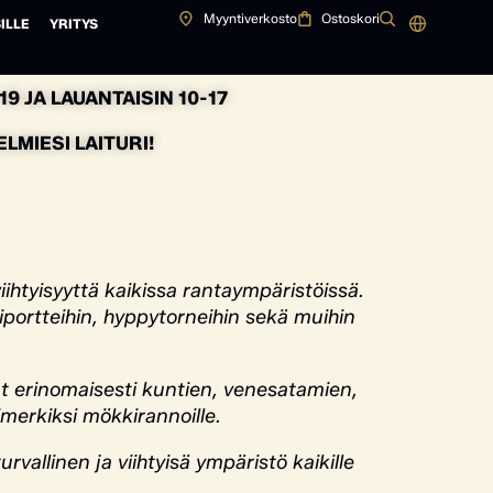
Myyntiverkosto
Ostoskori
ILLE
YRITYS
9 JA LAUANTAISIN 10-17
MIESI LAITURI!
ihtyisyyttä kaikissa rantaympäristöissä.
iportteihin, hyppytorneihin sekä muihin
at erinomaisesti kuntien, venesatamien,
imerkiksi mökkirannoille.
rvallinen ja viihtyisä ympäristö kaikille