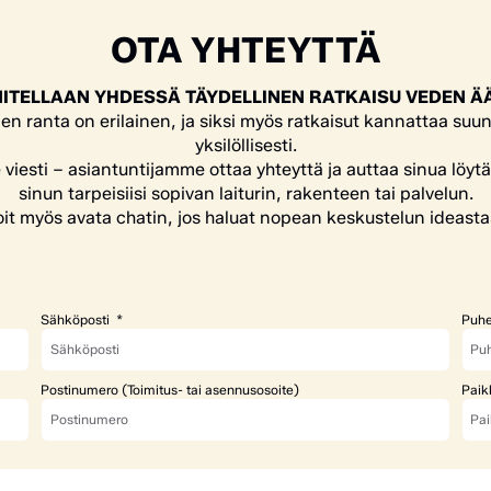
OTA YHTEYTTÄ
ITELLAAN YHDESSÄ TÄYDELLINEN RATKAISU VEDEN Ä
en ranta on erilainen, ja siksi myös ratkaisut kannattaa suun
yksilöllisesti.
e viesti – asiantuntijamme ottaa yhteyttä ja auttaa sinua löyt
sinun tarpeisiisi sopivan laiturin, rakenteen tai palvelun.
it myös avata chatin, jos haluat nopean keskustelun ideasta
Sähköposti
Puhe
Postinumero (Toimitus- tai asennusosoite)
Paik