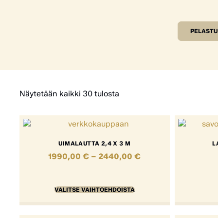
PELASTU
Näytetään kaikki 30 tulosta
UIMALAUTTA 2,4 X 3 M
L
1990,00
€
–
2440,00
€
VALITSE VAIHTOEHDOISTA