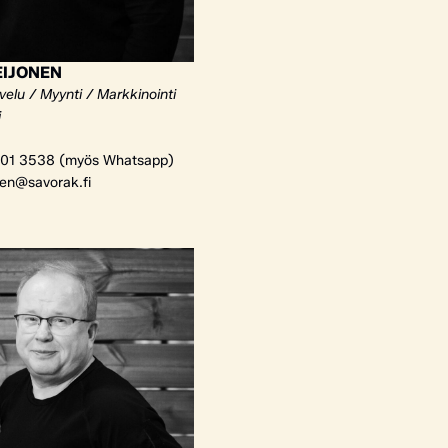
EIJONEN
elu / Myynti / Markkinointi
i
01 3538 (myös Whatsapp)
nen@savorak.fi