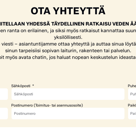
OTA YHTEYTTÄ
ITELLAAN YHDESSÄ TÄYDELLINEN RATKAISU VEDEN Ä
en ranta on erilainen, ja siksi myös ratkaisut kannattaa suun
yksilöllisesti.
e viesti – asiantuntijamme ottaa yhteyttä ja auttaa sinua löyt
sinun tarpeisiisi sopivan laiturin, rakenteen tai palvelun.
it myös avata chatin, jos haluat nopean keskustelun ideasta
Sähköposti
Puhe
Postinumero (Toimitus- tai asennusosoite)
Paik