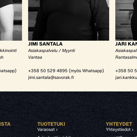
JIMI SANTALA
JARI K
kkinointi
Asiakaspalvelu / Myynti
Asiakaspal
sh
Vantaa
Rantasalm
atsapp)
+358 50 529 4895 (myös Whatsapp)
+358 50 5
jimi.santala@savorak.fi
jari.kankk
ISTA
TUOTETUKI
YHTEYDET
Varaosat ›
Yhteystiedot ›