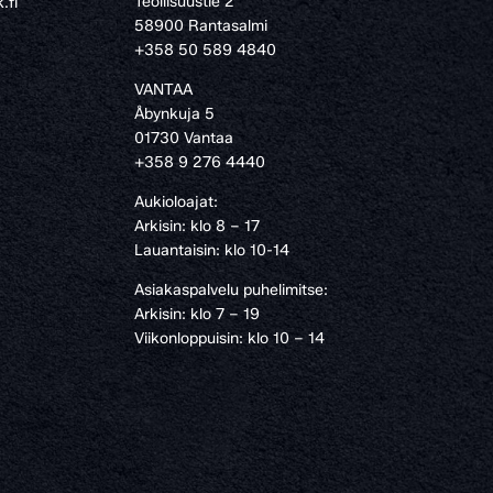
Teollisuustie 2
.fi
58900 Rantasalmi
›
+358 50 589 4840
VANTAA
Åbynkuja 5
01730 Vantaa
+358 9 276 4440
Aukioloajat:
Arkisin: klo 8 – 17
Lauantaisin: klo 10-14
Asiakaspalvelu puhelimitse:
Arkisin: klo 7 – 19
Viikonloppuisin: klo 10 – 14