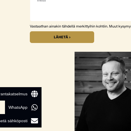
Vastaathan ainakin tähdellä merkittyihin kohtiin. Muut kysym
LÄHETÄ ›
 rantakatselmus
WhatsApp
etä sähköposti