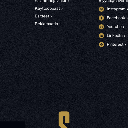
Asiantuntijavinkit ›
myynti@savorak
Käyttöoppaat ›
Instagram 
Esitteet ›
Facebook ›
Reklamaatio ›
Youtube ›
LinkedIn ›
Pinterest ›