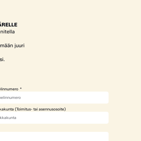
ÄRELLE
nitella
ämään juuri
si.
linnumero
kakunta (Toimitus- tai asennusosoite)