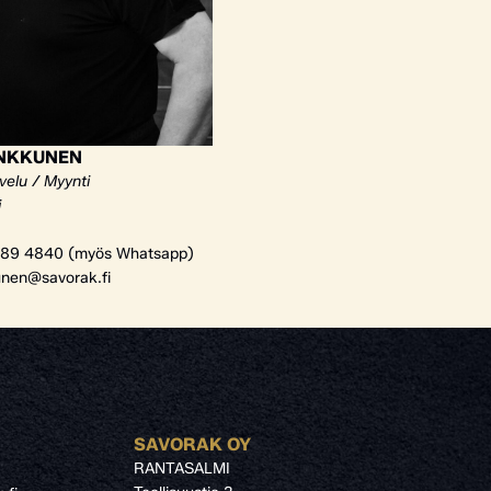
ANKKUNEN
velu / Myynti
i
89 4840 (myös Whatsapp)
unen@savorak.fi
SAVORAK OY
RANTASALMI