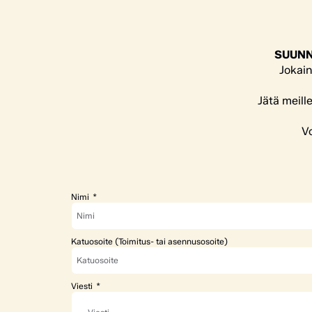
SUUNN
Jokain
Jätä meill
Vo
Nimi
Katuosoite (Toimitus- tai asennusosoite)
Viesti