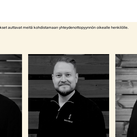
ykset auttavat meitä kohdistamaan yhteydenottopyynnön oikealle henkilölle.