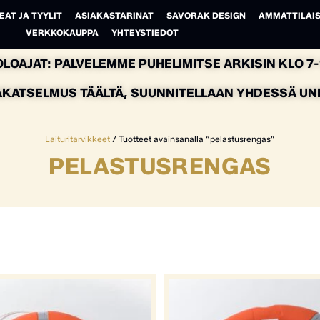
EAT JA TYYLIT
ASIAKASTARINAT
SAVORAK DESIGN
AMMATTILAIS
VERKKOKAUPPA
YHTEYSTIEDOT
LOAJAT: PALVELEMME PUHELIMITSE ARKISIN KLO 7-1
AKATSELMUS TÄÄLTÄ, SUUNNITELLAAN YHDESSÄ UNEL
Laituritarvikkeet
/ Tuotteet avainsanalla “pelastusrengas”
PELASTUSRENGAS