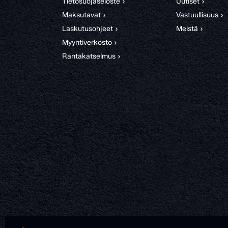
Tietosuojaseloste ›
Uutiset ›
Maksutavat ›
Vastuullisuus ›
Laskutusohjeet ›
Meistä ›
Myyntiverkosto ›
Rantakatselmus ›