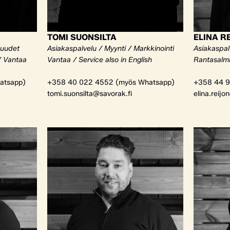
TOMI SUONSILTA
ELINA R
kuudet
Asiakaspalvelu / Myynti / Markkinointi
Asiakaspalv
/ Vantaa
Vantaa / Service also in English
Rantasalm
atsapp)
+358 40 022 4552 (myös Whatsapp)
+358 44 9
tomi.suonsilta@savorak.fi
elina.reijo