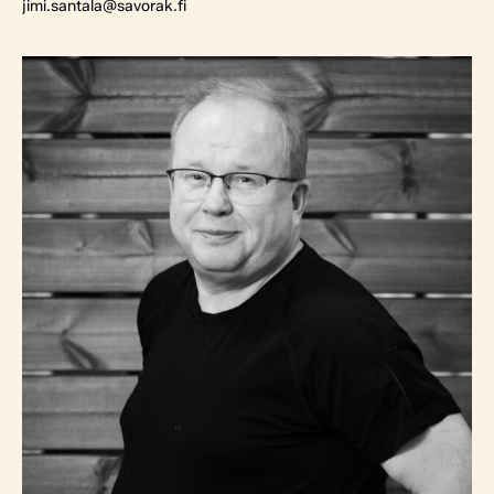
jimi.santala@savorak.fi