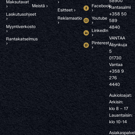
58900
Maksutavat
›
Meistä ›
Facebook
›
Rantasalmi
Esitteet ›
›
+358 50
Laskutusohjeet
Reklamaatio
Youtube
›
589
›
›
Myyntiverkosto
4840
LinkedIn
›
›
VANTAA
Rantakatselmus
Pinterest
›
Åbynkuja
›
5
01730
Vantaa
+358 9
276
4440
Aukioloajat:
Arkisin:
klo 8 – 17
Lauantaisin:
klo 10-14
Asiakaspalve