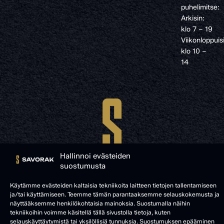
puhelimitse:
Arkisin:
klo 7 – 19
Viikonloppuis
klo 10 –
14
Hallinnoi evästeiden
suostumusta
Käytämme evästeiden kaltaisia tekniikoita laitteen tietojen tallentamiseen
ja/tai käyttämiseen. Teemme tämän parantaaksemme selauskokemusta ja
näyttääksemme henkilökohtaisia mainoksia. Suostumalla näihin
© SAVORAK 2025
tekniikoihin voimme käsitellä tällä sivustolla tietoja, kuten
selauskäyttäytymistä tai yksilöllisiä tunnuksia. Suostumuksen epääminen