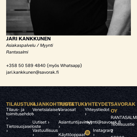
JARI KANKKUNEN
Asiakaspalvelu / Myynti
Rantasalmi
+358 50 589 4840 (myös Whatsapp)
jari.kankkunen@savorak.fi
TILAUSTUKI
AJANKOHTAISTA
TUOTETUKI
YHTEYDET
SAVORAK
Tilaus- ja
Venetsialaiset
Varaosat
Yhteystiedot
OY
toimitusehdot
›
›
›
RANTASALM
›
Uutiset ›
Asiantuntijavinkit
myynti@savorak.fi
Teollisuustie
Tietosuojaseloste
›
Vastuullisuus
Instagram
›
2
›
Käyttöoppaat
›