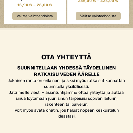
245,00
€
–
425,00
€
16,90
€
–
28,00
€
Valitse vaihtoehdoista
Valitse vaihtoehdoista
OTA YHTEYTTÄ
SUUNNITELLAAN YHDESSÄ TÄYDELLINEN
RATKAISU VEDEN ÄÄRELLE
Jokainen ranta on erilainen, ja siksi myös ratkaisut kannattaa
suunnitella yksilöllisesti.
Jätä meille viesti – asiantuntijamme ottaa yhteyttä ja auttaa
sinua löytämään juuri sinun tarpeisiisi sopivan laiturin,
rakenteen tai palvelun.
Voit myös avata chatin, jos haluat nopean keskustelun
ideastasi.