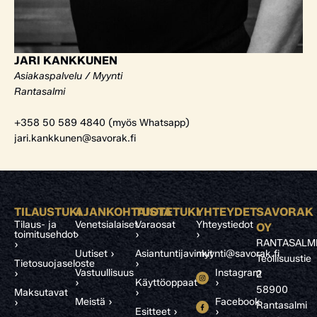
JARI KANKKUNEN
Asiakaspalvelu / Myynti
Rantasalmi
+358 50 589 4840 (myös Whatsapp)
jari.kankkunen@savorak.fi
TILAUSTUKI
AJANKOHTAISTA
TUOTETUKI
YHTEYDET
SAVORAK
Tilaus- ja
Venetsialaiset
Varaosat
Yhteystiedot
OY
toimitusehdot
›
›
›
RANTASALM
›
Uutiset ›
Asiantuntijavinkit
myynti@savorak.fi
Teollisuustie
Tietosuojaseloste
›
Vastuullisuus
Instagram
›
2
›
Käyttöoppaat
›
58900
Maksutavat
›
Meistä ›
Facebook
›
Rantasalmi
Esitteet ›
›