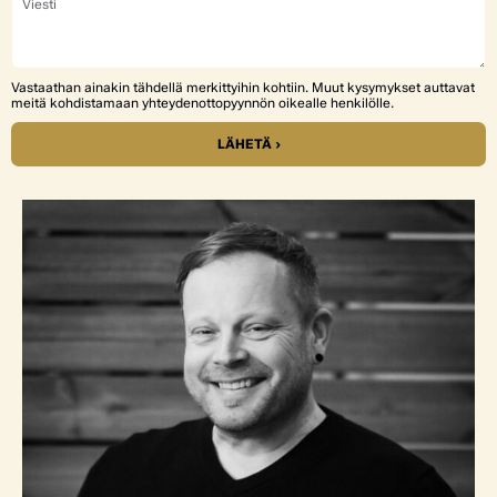
Vastaathan ainakin tähdellä merkittyihin kohtiin. Muut kysymykset auttavat
meitä kohdistamaan yhteydenottopyynnön oikealle henkilölle.
LÄHETÄ ›