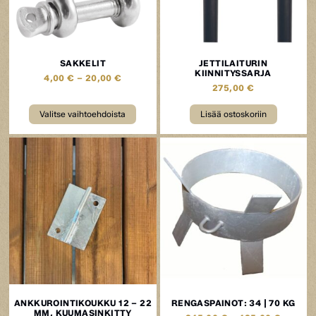
SAKKELIT
JETTILAITURIN
KIINNITYSSARJA
4,00
€
–
20,00
€
275,00
€
Valitse vaihtoehdoista
Lisää ostoskoriin
ANKKUROINTIKOUKKU 12 – 22
RENGASPAINOT: 34 | 70 KG
MM, KUUMASINKITTY