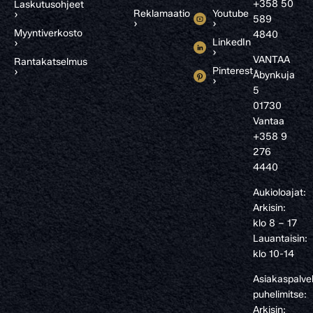
+358 50
Laskutusohjeet
Reklamaatio
Youtube
›
589
›
›
Myyntiverkosto
4840
LinkedIn
›
›
VANTAA
Rantakatselmus
Pinterest
›
Åbynkuja
›
5
01730
Vantaa
+358 9
276
4440
Aukioloajat:
Arkisin:
klo 8 – 17
Lauantaisin:
klo 10-14
Asiakaspalve
puhelimitse:
Arkisin: