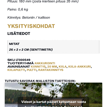
Pituus: 180 mm (josta kierteen pituus 35 mm)
Paino: 0,6 kg
Kiinnitys: Betoniin / kallioon
YKSITYISKOHDAT
LISÄTIEDOT
MITAT
26 × 2 × 2 CM (SENTTIMETRI)
SKU
LT000549
TUOTERYHMÄ
ANKKUROINTI
AVAINSANAT
KIINNITYS
,
20 MM
,
KIILA
,
KIILA-ANKKURI
,
KIILAPULTTI
,
PULTTI
,
RANTAKIINNITYS
TUTUSTU SAVORAK-MALLISTON TUOTTEISIIN:
Videot ja kartat pääset katsomaan vasta