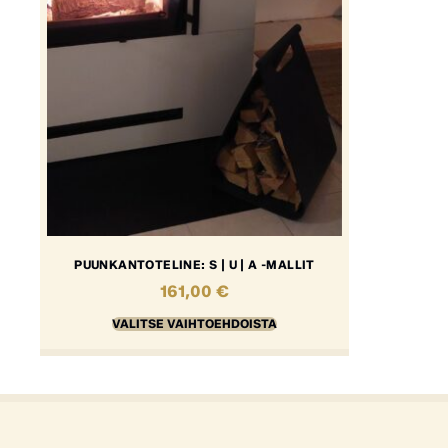
PUUNKANTOTELINE: S | U | A -MALLIT
161,00
€
VALITSE VAIHTOEHDOISTA