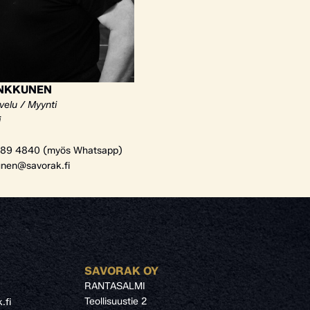
ANKKUNEN
velu / Myynti
i
89 4840 (myös Whatsapp)
unen@savorak.fi
SAVORAK OY
RANTASALMI
Teollisuustie 2
.fi