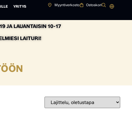
Myyntiverkosto
Ostoskori
ILLE
YRITYS
9 JA LAUANTAISIN 10-17
MIESI LAITURI!
TÖÖN