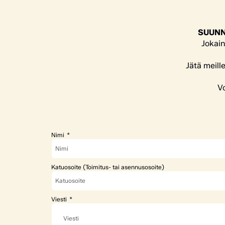
SUUNN
Jokain
Jätä meill
Vo
Nimi
Katuosoite (Toimitus- tai asennusosoite)
Viesti