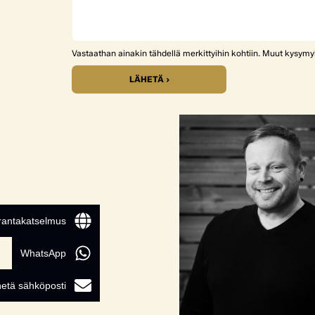
Vastaathan ainakin tähdellä merkittyihin kohtiin. Muut kysym
LÄHETÄ ›
 rantakatselmus
WhatsApp
etä sähköposti