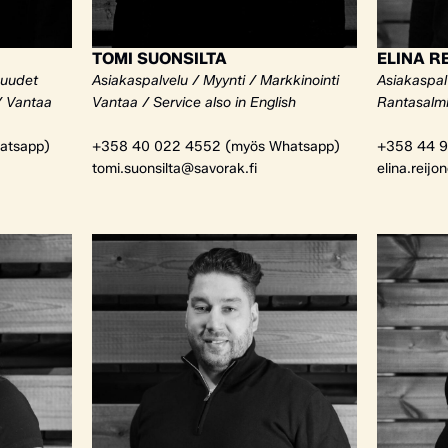
TOMI SUONSILTA
ELINA R
kuudet
Asiakaspalvelu / Myynti / Markkinointi
Asiakaspalv
/ Vantaa
Vantaa / Service also in English
Rantasalm
atsapp)
+358 40 022 4552 (myös Whatsapp)
+358 44 9
tomi.suonsilta@savorak.fi
elina.reijo