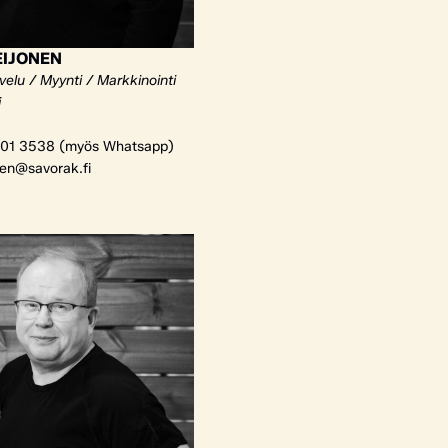
EIJONEN
elu / Myynti / Markkinointi
i
01 3538 (myös Whatsapp)
nen@savorak.fi