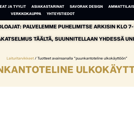
EAT JA TYYLIT
ASIAKASTARINAT
SAVORAK DESIGN
AMMATTILAIS
VERKKOKAUPPA
YHTEYSTIEDOT
LOAJAT: PALVELEMME PUHELIMITSE ARKISIN KLO 7-1
AKATSELMUS TÄÄLTÄ, SUUNNITELLAAN YHDESSÄ UNEL
Laituritarvikkeet
/ Tuotteet avainsanalla “puunkantoteline ulkokäyttöön”
NKANTOTELINE ULKOKÄYT