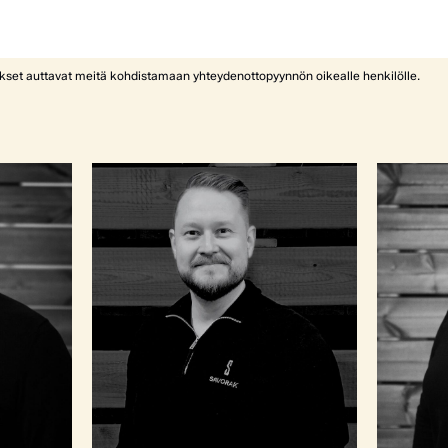
ykset auttavat meitä kohdistamaan yhteydenottopyynnön oikealle henkilölle.