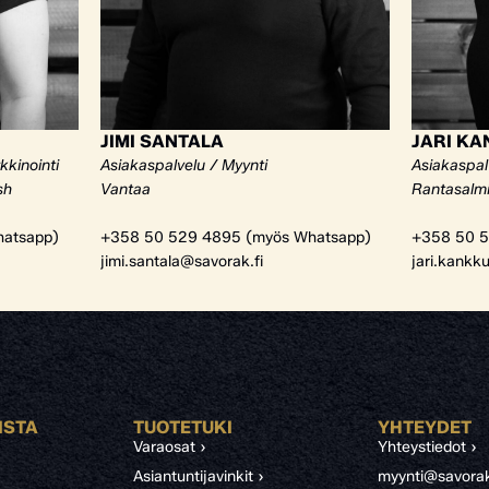
JIMI SANTALA
JARI K
kkinointi
Asiakaspalvelu / Myynti
Asiakaspal
sh
Vantaa
Rantasalm
atsapp)
+358 50 529 4895 (myös Whatsapp)
+358 50 5
jimi.santala@savorak.fi
jari.kankk
ISTA
TUOTETUKI
YHTEYDET
Varaosat ›
Yhteystiedot ›
Asiantuntijavinkit ›
myynti@savorak