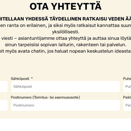
OTA YHTEYTTÄ
ITELLAAN YHDESSÄ TÄYDELLINEN RATKAISU VEDEN Ä
en ranta on erilainen, ja siksi myös ratkaisut kannattaa suun
yksilöllisesti.
e viesti – asiantuntijamme ottaa yhteyttä ja auttaa sinua löyt
sinun tarpeisiisi sopivan laiturin, rakenteen tai palvelun.
it myös avata chatin, jos haluat nopean keskustelun ideasta
Sähköposti
Puhe
Postinumero (Toimitus- tai asennusosoite)
Paik