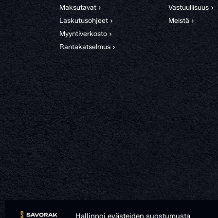
Maksutavat ›
Vastuullisuus ›
Laskutusohjeet ›
Meistä ›
Myyntiverkosto ›
Rantakatselmus ›
Hallinnoi evästeiden suostumusta