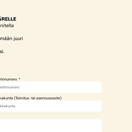
ÄRELLE
nitella
ämään juuri
si.
linnumero
kakunta (Toimitus- tai asennusosoite)