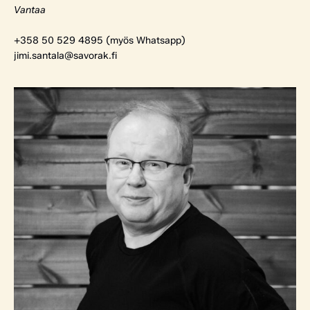
Vantaa
+358 50 529 4895 (myös Whatsapp)
jimi.santala@savorak.fi