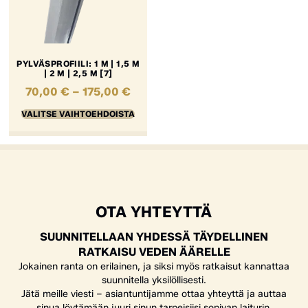
PYLVÄSPROFIILI: 1 M | 1,5 M
| 2 M | 2,5 M [7]
70,00
€
–
175,00
€
VALITSE VAIHTOEHDOISTA
OTA YHTEYTTÄ
SUUNNITELLAAN YHDESSÄ TÄYDELLINEN
RATKAISU VEDEN ÄÄRELLE
Jokainen ranta on erilainen, ja siksi myös ratkaisut kannattaa
suunnitella yksilöllisesti.
Jätä meille viesti – asiantuntijamme ottaa yhteyttä ja auttaa
sinua löytämään juuri sinun tarpeisiisi sopivan laiturin,