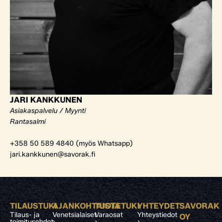
JARI KANKKUNEN
Asiakaspalvelu / Myynti
Rantasalmi
+358 50 589 4840 (myös Whatsapp)
jari.kankkunen@savorak.fi
TILAUSTUKI
AJANKOHTAISTA
TUOTETUKI
YHTEYDET
SAVORAK
Tilaus- ja
Venetsialaiset
Varaosat
Yhteystiedot
OY
toimitusehdot
›
›
›