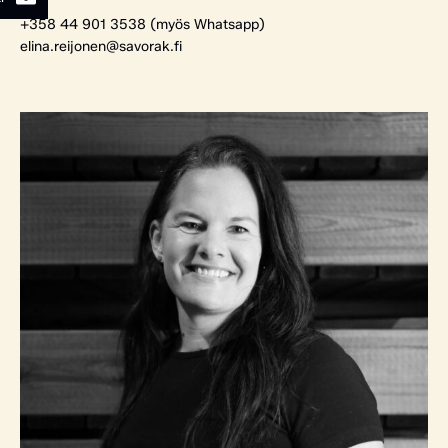
+358 44 901 3538 (myös Whatsapp)
elina.reijonen@savorak.fi