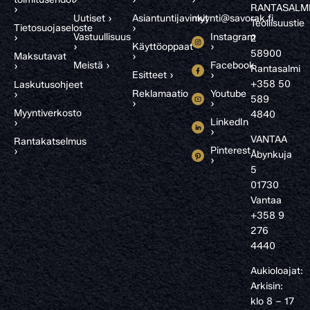
RANTASALM
›
Uutiset ›
Asiantuntijavinkit
myynti@savorak.fi
Teollisuustie
Tietosuojaseloste
›
Vastuullisuus
Instagram
›
2
›
Käyttöoppaat
›
58900
Maksutavat
›
Meistä ›
Facebook
›
Rantasalmi
Esitteet ›
›
+358 50
Laskutusohjeet
Reklamaatio
Youtube
›
589
›
›
Myyntiverkosto
4840
LinkedIn
›
›
VANTAA
Rantakatselmus
Pinterest
›
Åbynkuja
›
5
01730
Vantaa
+358 9
276
4440
Aukioloajat:
Arkisin:
klo 8 – 17